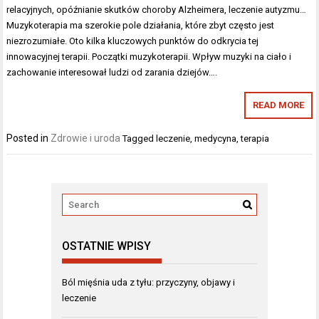
relacyjnych, opóźnianie skutków choroby Alzheimera, leczenie autyzmu…
Muzykoterapia ma szerokie pole działania, które zbyt często jest
niezrozumiałe. Oto kilka kluczowych punktów do odkrycia tej
innowacyjnej terapii. Początki muzykoterapii. Wpływ muzyki na ciało i
zachowanie interesował ludzi od zarania dziejów….
READ MORE
Posted in
Zdrowie i uroda
Tagged
leczenie
,
medycyna
,
terapia
OSTATNIE WPISY
Ból mięśnia uda z tyłu: przyczyny, objawy i
leczenie