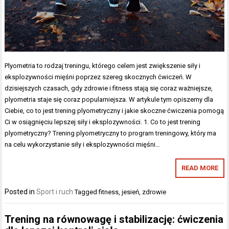
Plyometria to rodzaj treningu, którego celem jest zwiększenie siły i
eksplozywności mięśni poprzez szereg skocznych ćwiczeń. W
dzisiejszych czasach, gdy zdrowie i fitness stają się coraz ważniejsze,
plyometria staje się coraz popularniejsza. W artykule tym opiszemy dla
Ciebie, co to jest trening plyometryczny i jakie skoczne ćwiczenia pomogą
Ci w osiągnięciu lepszej siły i eksplozywności. 1. Co to jest trening
plyometryczny? Trening plyometryczny to program treningowy, który ma
na celu wykorzystanie siły i eksplozywności mięśni…
READ MORE
Posted in
Sport i ruch
Tagged
fitness
,
jesień
,
zdrowie
Trening na równowagę i stabilizację: ćwiczenia