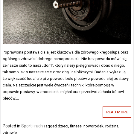
Poprawiona postawa ciała jest kluczowa dla zdrowego kręgosłupa oraz
ogólnego zdrowia i dobrego samopoczucia. Nie bez powodu mówi się,
że nasze ciało to nasz „dom”, który należy pielęgnować i dbać o niego,
tak samo jak o nasze relacje z rodziną i najbliższymi. Badania wykazują,
że większość ludzi cierpi z powodu bólu pleców z powodu złej postawy
ciała. Na szczęście jest wiele ćwiczeń i technik, które pomogą w
poprawie postawy, wzmocnieniu mięśni oraz przeciwdziałaniu bólowi
pleców….
READ MORE
Posted in
Sport i ruch
Tagged
dzieci
,
fitness
,
noworodek
,
rodzina
,
zdrowie