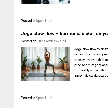
Posted in
Sport i ruch
Joga slow flow – harmonia ciała i umys
Posted on
10 października 2025
Joga slow flow to niezw
uczestnikom szansę na 
przeciwieństwie do bard
przejściach między asan
forma aktywności dla os
zaczynają swoją przyg
Posted in
Sport i ruch