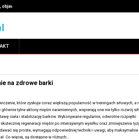
, objawy i leczenie
TAKT
ie na zdrowe barki
wiczenie, które zyskuje coraz większą popularność w treningach siłowych, a 
łównie tylne aktony mięśni naramiennych, wspierają one nie tylko rozwój siły
awę ciała i stabilizację barków. Wykonywane regularnie, odwrotne rozpiętki
skutecznej regeneracji mięśni po intensywnym wysiłku oraz zmniejszenia ryz
dawać się proste, wymagają odpowiedniej techniki i uwagi, aby maksymalnie
ał. Co więcej, są dostępne w różnych…