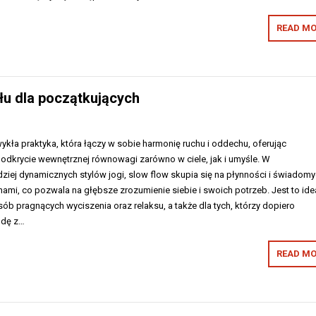
READ MO
łu dla początkujących
ykła praktyka, która łączy w sobie harmonię ruchu i oddechu, oferując
odkrycie wewnętrznej równowagi zarówno w ciele, jak i umyśle. W
ziej dynamicznych stylów jogi, slow flow skupia się na płynności i świadom
ami, co pozwala na głębsze zrozumienie siebie i swoich potrzeb. Jest to ide
ób pragnących wyciszenia oraz relaksu, a także dla tych, którzy dopiero
odę z…
READ MO