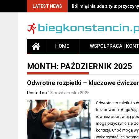
LATEST NEWS
Ból mięśnia uda z tyłu: przyczyny
HOME
WSPÓŁPRACA I KON
MONTH:
PAŹDZIERNIK 2025
Odwrotne rozpiętki – kluczowe ćwiczen
Posted on
18 października 2025
Odwrotne rozpiętki to ć
bez powodu. Angażując g
również poprawiają post
mogą przyczynić się do 
kontuzji. Choć mogą wy
wykorzystać ich potencj