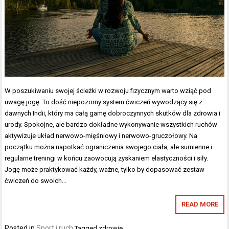
W poszukiwaniu swojej ścieżki w rozwoju fizycznym warto wziąć pod
uwagę jogę. To dość niepozorny system ćwiczeń wywodzący się z
dawnych Indii, który ma całą gamę dobroczynnych skutków dla zdrowia i
urody. Spokojne, ale bardzo dokładne wykonywanie wszystkich ruchów
aktywizuje układ nerwowo-mięśniowy i nerwowo-gruczołowy. Na
początku można napotkać ograniczenia swojego ciała, ale sumienne i
regularne treningi w końcu zaowocują zyskaniem elastyczności i siły.
Jogę może praktykować każdy, ważne, tylko by dopasować zestaw
ćwiczeń do swoich…
READ MORE
Posted in
Sport i ruch
Tagged
zdrowie