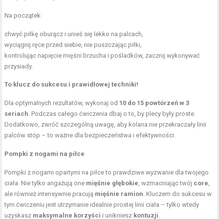
Na początek:
chwyć piłkę oburącz i unieś się lekko na palcach,
wyciągnij ręce przed siebie, nie puszczając piłki,
kontrolując napięcie mięśni brzucha i pośladków, zacznij wykonywać
przysiady.
To klucz do sukcesu i prawidłowej techniki!
Dla optymalnych rezultatów, wykonaj od
10 do 15 powtórzeń w 3
seriach
. Podczas całego ćwiczenia dbaj o to, by plecy były proste.
Dodatkowo, zwróć szczególną uwagę, aby kolana nie przekraczały linii
palców stóp – to ważne dla bezpieczeństwa i efektywności.
Pompki z nogami na piłce
Pompki z nogami opartymi na piłce to prawdziwe wyzwanie dla twojego
ciała. Nie tylko angażują one
mięśnie głębokie
, wzmacniając twój
core
,
ale również intensywnie pracują
mięśnie ramion
. Kluczem do sukcesu w
tym ćwiczeniu jest utrzymanie idealnie prostej linii ciała – tylko wtedy
uzyskasz
maksymalne korzyści
i unikniesz
kontuzji
.