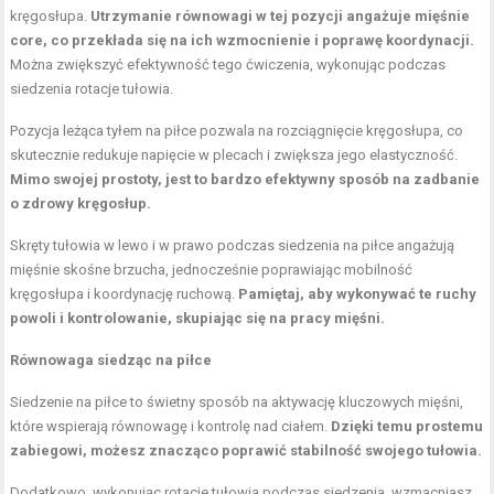
kręgosłupa.
Utrzymanie równowagi w tej pozycji angażuje mięśnie
core, co przekłada się na ich wzmocnienie i poprawę koordynacji.
Można zwiększyć efektywność tego ćwiczenia, wykonując podczas
siedzenia rotacje tułowia.
Pozycja leżąca tyłem na piłce pozwala na rozciągnięcie kręgosłupa, co
skutecznie redukuje napięcie w plecach i zwiększa jego elastyczność.
Mimo swojej prostoty, jest to bardzo efektywny sposób na zadbanie
o zdrowy kręgosłup.
Skręty tułowia w lewo i w prawo podczas siedzenia na piłce angażują
mięśnie skośne brzucha, jednocześnie poprawiając mobilność
kręgosłupa i koordynację ruchową.
Pamiętaj, aby wykonywać te ruchy
powoli i kontrolowanie, skupiając się na pracy mięśni.
Równowaga siedząc na piłce
Siedzenie na piłce to świetny sposób na aktywację kluczowych mięśni,
które wspierają równowagę i kontrolę nad ciałem.
Dzięki temu prostemu
zabiegowi, możesz znacząco poprawić stabilność swojego tułowia.
Dodatkowo, wykonując rotacje tułowia podczas siedzenia, wzmacniasz