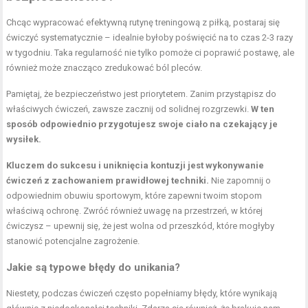
Chcąc wypracować efektywną rutynę treningową z piłką, postaraj się
ćwiczyć systematycznie – idealnie byłoby poświęcić na to czas 2-3 razy
w tygodniu. Taka regularność nie tylko pomoże ci poprawić postawę, ale
również może znacząco zredukować ból pleców.
Pamiętaj, że bezpieczeństwo jest priorytetem. Zanim przystąpisz do
właściwych ćwiczeń, zawsze zacznij od solidnej rozgrzewki.
W ten
sposób odpowiednio przygotujesz swoje ciało na czekający je
wysiłek.
Kluczem do sukcesu i uniknięcia kontuzji jest wykonywanie
ćwiczeń z zachowaniem prawidłowej techniki.
Nie zapomnij o
odpowiednim obuwiu sportowym, które zapewni twoim stopom
właściwą ochronę. Zwróć również uwagę na przestrzeń, w której
ćwiczysz – upewnij się, że jest wolna od przeszkód, które mogłyby
stanowić potencjalne zagrożenie.
Jakie są typowe błędy do unikania?
Niestety, podczas ćwiczeń często popełniamy błędy, które wynikają