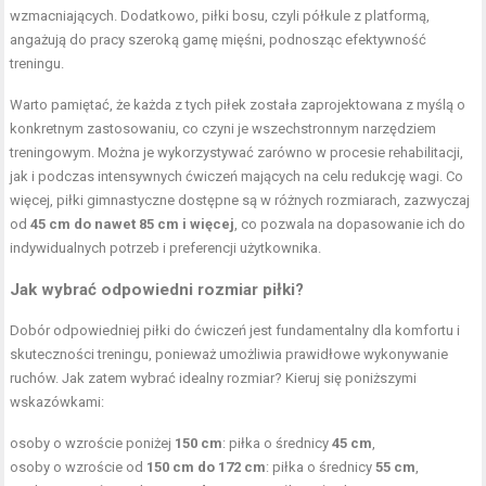
wzmacniających. Dodatkowo, piłki bosu, czyli półkule z platformą,
angażują do pracy szeroką gamę mięśni, podnosząc efektywność
treningu.
Warto pamiętać, że każda z tych piłek została zaprojektowana z myślą o
konkretnym zastosowaniu, co czyni je wszechstronnym narzędziem
treningowym. Można je wykorzystywać zarówno w procesie rehabilitacji,
jak i podczas intensywnych ćwiczeń mających na celu redukcję wagi. Co
więcej, piłki gimnastyczne dostępne są w różnych rozmiarach, zazwyczaj
od
45 cm do nawet 85 cm i więcej
, co pozwala na dopasowanie ich do
indywidualnych potrzeb i preferencji użytkownika.
Jak wybrać odpowiedni rozmiar piłki?
Dobór odpowiedniej piłki do ćwiczeń jest fundamentalny dla komfortu i
skuteczności treningu, ponieważ umożliwia prawidłowe wykonywanie
ruchów. Jak zatem wybrać idealny rozmiar? Kieruj się poniższymi
wskazówkami:
osoby o wzroście poniżej
150 cm
: piłka o średnicy
45 cm
,
osoby o wzroście od
150 cm do 172 cm
: piłka o średnicy
55 cm
,