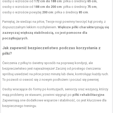
osoby o wzroście od
172 cm do 188 cm
: piłka o średnicy
65 cm
,
osoby o wzroście od
188 cm do 200 cm
: piłka o średnicy
75 cm
,
osoby o wzroście powyżej
200 cm
: piłka o średnicy
85 cm
.
Pamiętaj, że siedząc na piłce, Twoje nogi powinny tworzyć kąt prosty, z
dopuszczalnym lekkim rozchyleniem.
Większe piłki charakteryzują się
zazwyczaj większą stabilnością, co jest pomocne dla
początkujących.
Jak zapewnić bezpieczeństwo podczas korzystania z
piłki?
Ćwiczenia z piłką to świetny sposób na poprawę kondycji, ale
bezpieczeństwo jest najważniejsze! Zacznij od prostego ćwiczenia:
spróbuj usiedzieć na piłce przez minutę lub dwie, kontrolując każdy ruch.
To pozwoli ci oswoić się z nowym podłożem i poczuć się pewniej.
Osoby wracające do formy po kontuzjach, seniorzy oraz wszyscy, którzy
mają problemy ze stawami, powinni sięgnąć po
piłki rehabilitacyjne
.
Zapewniają one dodatkowe wsparcie i stabilność, co jest kluczowe dla
bezpiecznego treningu.