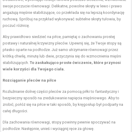
swoje poczucie równowagi. Delikatne, powolne skręty w lewo i prawo
angażują mięśnie stabilizujące, co przekłada się na lepszą koordynację
ruchową. Spróbuj na przykład wykonywać subtelne skręty tułowia, by
poczuć różnicę.
Aby prawidłowo siedzieć na piłce, pamiętaj o zachowaniu prostej
postawy i naturalnej krzywizny pleców. Upewnij się, że Twoje stopy są
płasko oparte na podłodze. Już samo utrzymanie równowagi przez
krótką chwilę, minutę lub dwie, przyczynia się do wzmocnienia mięśni
stabilizujących.
To zaskakująco proste ćwiczenie, które przynosi
wiele korzyści dla Twojego ciała.
Rozciąganie pleców na piłce
Rozluźnianie dolnej części pleców za pomocą piłki to fantastyczny i
bezpieczny sposób na zredukowanie napięcia mięśniowego. Aby to
zrobić, połóż się na piłce w taki sposób, by kręgosłup był podparty na
całej długości.
Dla zachowania równowagi, stopy powinny pewnie spoczywać na
podłodze. Następnie, unieś i wyciągnij ręce za głowę.