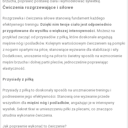
brzucha, poprawić postawę ciała i wymodelować sylwetkę.
Ćwiczenia rozgrzewające i siłowe
Rozgrzewka i ćwiczenia siłowe stanowią fundament każdego
efektywnego treningu.
Dzięki nim twoje ciało jest odpowiednio
przygotowane do wysiłku o większej intensywności.
Możesz na
przykład zacząć od przysiadów z piłką, które doskonale angażują
mięśnie nóg i pośladków. Kolejnym wartościowym ćwiczeniem są pompki
z nogami opartymi na piłce, stanowiące wyzwanie dla stabilizacji i siły.
Dodatkowo, unoszenie nóg na piłce to świetny sposób na wzmocnienie
mięśni brzucha i dolnej partii pleców, jednocześnie poprawiając
elastyczność.
Przysiady z piłką
Przysiady z piłką to doskonały sposób na urozmaicenie treningu i
podniesienie jego efektywności. Stanowią one wyzwanie przede
wszystkim dla
mięśni nóg i pośladków
, angażując je w intensywny
wysiłek. Sekret tkwi w umieszczeniu piłki za plecami, co znacząco
utrudnia wykonanie ćwiczenia.
Jak poprawnie wykonać to ćwiczenie?