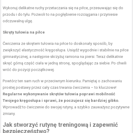
Wykonuj delikatne ruchy przetaczania się na piłce, przesuwając się do
przodu i do tyłu. Pozwoli to na pogłębienie rozciągania i przyniesie
odczuwalną ulgę.
Skręty tułowia na piłce
Ćwiczenia ze skrętem tułowia na piłce to doskonały sposób, by
zwiększyć elastyczność kręgosłupa. Usiądź wygodnie i stabilnie na piłce
gimnastycznej, a następnie skrzyżuj ramiona na piersi. Teraz delikatnie
skręć górną część ciała w jedną stronę, spoglądając za siebie. Po chwili
wróć do pozycji początkowej.
Powtórz ten sam ruch w przeciwnym kierunku. Pamiętaj o zachowaniu
prostej postawy przez cały czas trwania ćwiczenia – to kluczowe!
Regularne wykonywanie skrętów tułowia poprawi mobilność
Twojego kręgosłupa i sprawi, że poczujesz się bardziej gibko.
Wprowadź to ćwiczenie do swojej rutyny, a szybko zauważysz pozytywne
zmiany.
Jak stworzyć rutynę treningową i zapewnić
bezpieczeństwo?