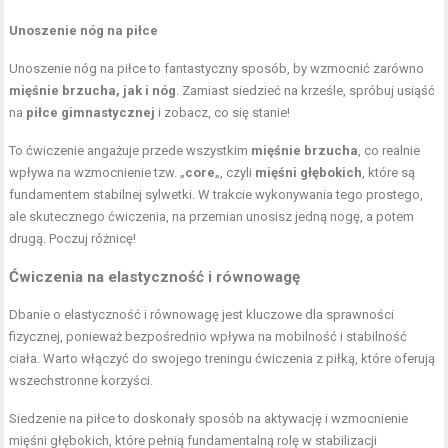
Unoszenie nóg na piłce
Unoszenie nóg na piłce to fantastyczny sposób, by wzmocnić zarówno
mięśnie brzucha, jak i nóg
. Zamiast siedzieć na krześle, spróbuj usiąść
na
piłce gimnastycznej
i zobacz, co się stanie!
To ćwiczenie angażuje przede wszystkim
mięśnie brzucha
, co realnie
wpływa na wzmocnienie tzw. „
core
„, czyli
mięśni głębokich
, które są
fundamentem stabilnej sylwetki. W trakcie wykonywania tego prostego,
ale skutecznego ćwiczenia, na przemian unosisz jedną nogę, a potem
drugą. Poczuj różnicę!
Ćwiczenia na elastyczność i równowagę
Dbanie o elastyczność i równowagę jest kluczowe dla sprawności
fizycznej, ponieważ bezpośrednio wpływa na mobilność i stabilność
ciała. Warto włączyć do swojego treningu ćwiczenia z piłką, które oferują
wszechstronne korzyści.
Siedzenie na piłce to doskonały sposób na aktywację i
wzmocnienie
mięśni głębokich
, które pełnią fundamentalną rolę w stabilizacji