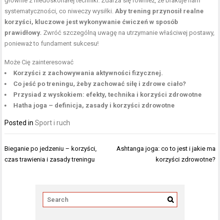
głównie z niedoskonałej techniki. Zdarza się również, że brakuje nam
systematyczności, co niweczy wysiłki.
Aby trening przynosił realne
korzyści, kluczowe jest wykonywanie ćwiczeń w sposób
prawidłowy.
Zwróć szczególną uwagę na utrzymanie właściwej postawy,
ponieważ to fundament sukcesu!
Może Cię zainteresować
Korzyści z zachowywania aktywności fizycznej.
Co jeść po treningu, żeby zachować siłę i zdrowe ciało?
Przysiad z wyskokiem: efekty, technika i korzyści zdrowotne
Hatha joga – definicja, zasady i korzyści zdrowotne
Posted in
Sport i ruch
Nawigacja
Bieganie po jedzeniu – korzyści,
Ashtanga joga: co to jest i jakie ma
wpisu
czas trawienia i zasady treningu
korzyści zdrowotne?