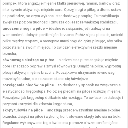
pompek, która angażuje
mięśnie klatki piersiowej
, ramion, barków oraz
intensywnie aktywizuje mięśnie core. Oprzyj nogi o piłkę, a dłonie ustaw
na podłodze, po czym wykonaj standardową pompkę. Ta modyfikacja
zwiększa poziom trudności i zmusza do jeszcze większej stabilizacji,
unoszenie nóg na piłce
– idealne rozwiązanie, jeśli zależy ci na
wzmocnieniu dolnych partii mięśni brzucha. Połóż się na plecach, umieść
piłkę między stopami, a następnie unieś nogi do góry, pilnując, aby piłka
pozostała na swoim miejscu. To ćwiczenie efektywnie rzeźbi mięśnie
brzucha,
równowaga siedząc na piłce
– siedzenie na piłce angażuje mięśnie
core i znacząco poprawia zmysł równowagi. Usiądź na piłce, wyprostuj
plecy i aktywuj mięśnie brzucha. Początkowo
utrzymanie równowagi
może być trudne, ale z czasem stanie się łatwiejsze,
rozciąganie pleców na piłce
– to doskonały sposób na zwiększenie
elastyczności kręgosłupa. Połóż się plecami na piłce i rozluźnij mięśnie.
Poczujesz, jak kręgosłup delikatnie się rozciąga. To ćwiczenie relaksuje i
przynosi korzyści dla zdrowia kręgosłupa,
skręty tułowia na piłce
– angażują przede wszystkim mięśnie skośne
brzucha. Usiądź na piłce i wykonuj kontrolowane skręty tułowia na boki.
Regularne wykonywanie tego ćwiczenia pomoże ci wzmocnić mięśnie