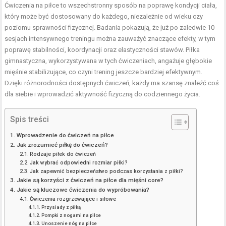
Ćwiczenia na piłce to wszechstronny sposób na poprawę kondycji ciała,
który może być dostosowany do każdego, niezależnie od wieku czy
poziomu sprawności fizycznej. Badania pokazują, że już po zaledwie 10
sesjach intensywnego treningu można zauważyć znaczące efekty, w tym
poprawę stabilności, koordynacji oraz elastyczności stawów. Piłka
gimnastyczna, wykorzystywana w tych ćwiczeniach, angażuje głębokie
mięśnie stabilizujące, co czyni trening jeszcze bardziej efektywnym.
Dzięki różnorodności dostępnych ćwiczeń, każdy ma szansę znaleźć coś
dla siebie i wprowadzić aktywność fizyczną do codziennego życia.
Spis treści
Wprowadzenie do ćwiczeń na piłce
Jak zrozumieć piłkę do ćwiczeń?
Rodzaje piłek do ćwiczeń
Jak wybrać odpowiedni rozmiar piłki?
Jak zapewnić bezpieczeństwo podczas korzystania z piłki?
Jakie są korzyści z ćwiczeń na piłce dla mięśni core?
Jakie są kluczowe ćwiczenia do wypróbowania?
Ćwiczenia rozgrzewające i siłowe
Przysiady z piłką
Pompki z nogami na piłce
Unoszenie nóg na piłce