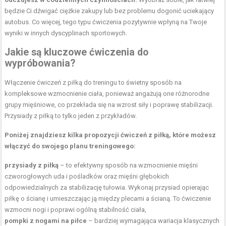
będzie Ci dźwigać ciężkie zakupy lub bez problemu dogonić uciekający
autobus. Co więcej, tego typu ćwiczenia pozytywnie wpłyną na Twoje
wyniki w innych dyscyplinach sportowych.
Jakie są kluczowe ćwiczenia do
wypróbowania?
Włączenie ćwiczeń z piłką do treningu to świetny sposób na
kompleksowe wzmocnienie ciała, ponieważ angażują one różnorodne
grupy mięśniowe, co przekłada się na wzrost siły i poprawę stabilizacji.
Przysiady z piłką to tylko jeden z przykładów.
Poniżej znajdziesz kilka propozycji ćwiczeń z piłką, które możesz
włączyć do swojego planu treningowego:
przysiady z piłką
– to efektywny sposób na
wzmocnienie mięśni
czworogłowych
uda i pośladków oraz mięśni głębokich
odpowiedzialnych za stabilizację tułowia. Wykonaj przysiad opierając
piłkę o ścianę i umieszczając ją między plecami a ścianą. To ćwiczenie
wzmocni nogi i poprawi ogólną stabilność ciała,
pompki z nogami na piłce
– bardziej wymagająca wariacja klasycznych