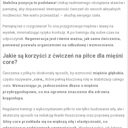
Stabilna pozycja to podstawa!
Unikaj nadmiernego obciążania stawów i
pamiętaj, aby dopasować intensywność ćwiczeń do swoich aktualnych
możliwości. Nie warto przesadzać – słuchaj swojego ciała.
Pamiętaj też o rozgrzewce! To ona przygotowuje mięśnie i stawy na
wysiłek, minimalizując ryzyko kontuzji. A po treningu daj sobie czas na
odpoczynek.
Regeneracja jest równie ważna, jak same ćwiczenia,
ponieważ pozwala organizmowi na odbudowę i wzmocnienie.
Jakie są korzyści z ćwiczeń na piłce dla mięśni
core?
Ćwiczenia z piłką to doskonały sposób, by wzmocnić
mięśnie głębokie
,
często nazywane „
core
„, które pełnią kluczową rolę w stabilizacji całego
ciała.
Wzmacniając je, jednocześnie dbasz o mięśnie
przykręgosłupowe, co ma ogromne znaczenie dla zdrowia
kręgosłupa.
Regularne treningi z wykorzystaniem piłki to nie tylko budowanie siły, ale i
skuteczny sposób na redukcję tkanki tłuszczowej oraz poprawę postawy.
Silny core przekłada się na większą siłę i elastyczność, co
odczujesz w codziennych czynnościach.
Wyobraź sobie, jak łatwiej