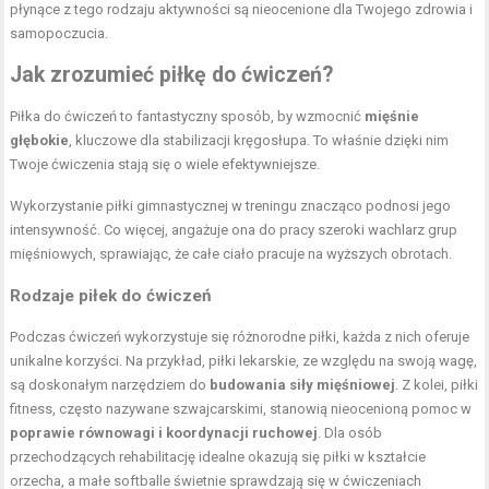
płynące z tego rodzaju aktywności są nieocenione dla Twojego zdrowia i
samopoczucia.
Jak zrozumieć piłkę do ćwiczeń?
Piłka do ćwiczeń to fantastyczny sposób, by wzmocnić
mięśnie
głębokie
, kluczowe dla stabilizacji kręgosłupa. To właśnie dzięki nim
Twoje ćwiczenia stają się o wiele efektywniejsze.
Wykorzystanie piłki gimnastycznej w treningu znacząco podnosi jego
intensywność. Co więcej, angażuje ona do pracy szeroki wachlarz grup
mięśniowych, sprawiając, że całe ciało pracuje na wyższych obrotach.
Rodzaje piłek do ćwiczeń
Podczas ćwiczeń wykorzystuje się różnorodne piłki, każda z nich oferuje
unikalne korzyści. Na przykład, piłki lekarskie, ze względu na swoją wagę,
są doskonałym narzędziem do
budowania siły mięśniowej
. Z kolei, piłki
fitness, często nazywane szwajcarskimi, stanowią nieocenioną pomoc w
poprawie równowagi i koordynacji ruchowej
. Dla osób
przechodzących rehabilitację idealne okazują się piłki w kształcie
orzecha, a małe softballe świetnie sprawdzają się w ćwiczeniach