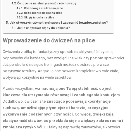
Ćwiczenia na elastyczność i równowagę
Równowaga siedząc na piłce
Rozciąganie pleców na piłce
Skręty tułowia na piłce
Jak stworzyć rutynę treningową i zapewnić bezpieczeństwo?
Jakie są typowe błędy do unikania?
Wprowadzenie do ćwiczeń
na piłce
Ćwiczenia z piłką to fantastyczny sposób na aktywność fizyczną,
odpowiedni dla każdego, bez względu na wiek czy poziom sprawności.
Już po około dziesięciu treningach możesz dostrzec pierwsze,
pozytywne rezultaty. Angażują one bowiem kompleksowo całe ciało,
wpływając korzystnie na wiele aspektów.
Przede wszystkim,
wzmacniają one Twoją stabilność, co jest
kluczowe dla utrzymania równowagi i zapobiegania kontuzjom.
Dodatkowo, ćwiczenia te
znacząco poprawiają koordynację
ruchową, umożliwiając płynniejsze i bardziej precyzyjne
wykonywanie codziennych czynności.
Co więcej,
zwiększają
elastyczność stawów, co przekłada się na większy zakres ruchu i
zmniejsza ryzyko bólu.
Efekty są naprawdę zauważalne, a korzyści