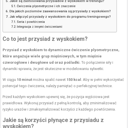
Jakie są zastosowania przysiadów z wyskokiem w treningu?
Ćwiczenia plyometryczne i ich znaczenie
Dla jakich poziomów zaawansowania są przysiady z wyskokiem?
Jak włączyć przysiady z wyskokiem do programu treningowego?
Seria i powtórzenia
Integracja z innymi ćwiczeniami
Co to jest przysiad z wyskokiem?
Przysiad z wyskokiem to dynamiczne ćwiczenie plyometryczne,
które angażuje wiele grup mięśniowych, w tym
mięśnie
czworogłowe
i dwugłowe ud oraz pośladki.
To połączenie siły i
dynamiki sprawia, że jest skuteczne w modelowaniu sylwetki.
W ciągu
10 minut
można spalić nawet
150 kcal
. Aby w pełni wykorzystać
potencjał tego ćwiczenia, należy pamiętać o perfekcyjnej technice.
Przed każdym wyskokiem upewnij się, że pozycja wyjściowa jest
prawidłowa. Wykonuj przysiad z pełną kontrolą, aby zminimalizować
ryzyko urazów i zmaksymalizować korzyści z każdego powtórzenia.
Jakie są korzyści płynące z przysiadu z
wyskokiem?