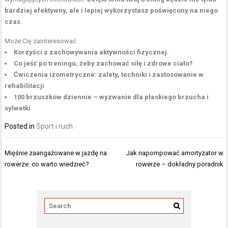
bardziej efektywny, ale i lepiej wykorzystasz poświęcony na niego
czas.
Może Cię zainteresować
Korzyści z zachowywania aktywności fizycznej.
Co jeść po treningu, żeby zachować siłę i zdrowe ciało?
Ćwiczenia izometryczne: zalety, techniki i zastosowanie w
rehabilitacji
100 brzuszków dziennie – wyzwanie dla płaskiego brzucha i
sylwetki
Posted in
Sport i ruch
Nawigacja
Mięśnie zaangażowane w jazdę na
Jak napompować amortyzator w
wpisu
rowerze: co warto wiedzieć?
rowerze – dokładny poradnik