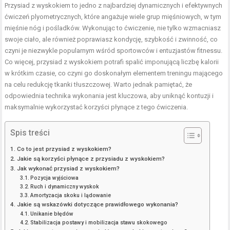
Przysiad z wyskokiem to jedno z najbardziej dynamicznych i efektywnych
ćwiczeń plyometrycznych, które angażuje wiele grup mięśniowych, w tym
mięśnie nóg i pośladków. Wykonując to ćwiczenie, nie tylko wzmacniasz
swoje ciało, ale również poprawiasz kondycję, szybkość i zwinność, co
czyni je niezwykle popularnym wśród sportowców i entuzjastów fitnessu.
Co więcej, przysiad z wyskokiem potrafi spalić imponującą liczbę kalorii
w krótkim czasie, co czyni go doskonałym elementem treningu mającego
na celu redukcję tkanki tłuszczowej. Warto jednak pamiętać, że
odpowiednia technika wykonania jest kluczowa, aby uniknąć kontuzji i
maksymalnie wykorzystać korzyści płynące z tego ćwiczenia.
Spis treści
Co to jest przysiad z wyskokiem?
Jakie są korzyści płynące z przysiadu z wyskokiem?
Jak wykonać przysiad z wyskokiem?
Pozycja wyjściowa
Ruch i dynamiczny wyskok
Amortyzacja skoku i lądowanie
Jakie są wskazówki dotyczące prawidłowego wykonania?
Unikanie błędów
Stabilizacja postawy i mobilizacja stawu skokowego