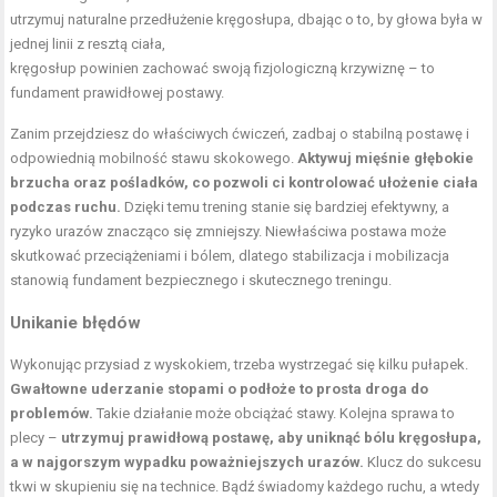
utrzymuj naturalne przedłużenie kręgosłupa, dbając o to, by głowa była w
jednej linii z resztą ciała,
kręgosłup powinien zachować swoją fizjologiczną krzywiznę – to
fundament prawidłowej postawy.
Zanim przejdziesz do właściwych ćwiczeń, zadbaj o stabilną postawę i
odpowiednią mobilność stawu skokowego.
Aktywuj mięśnie głębokie
brzucha oraz pośladków, co pozwoli ci kontrolować ułożenie ciała
podczas ruchu.
Dzięki temu trening stanie się bardziej efektywny, a
ryzyko urazów znacząco się zmniejszy. Niewłaściwa postawa może
skutkować przeciążeniami i bólem, dlatego stabilizacja i mobilizacja
stanowią fundament bezpiecznego i skutecznego treningu.
Unikanie błędów
Wykonując przysiad z wyskokiem, trzeba wystrzegać się kilku pułapek.
Gwałtowne uderzanie stopami o podłoże to prosta droga do
problemów.
Takie działanie może obciążać stawy. Kolejna sprawa to
plecy –
utrzymuj prawidłową postawę, aby uniknąć bólu kręgosłupa,
a w najgorszym wypadku poważniejszych urazów.
Klucz do sukcesu
tkwi w skupieniu się na technice. Bądź świadomy każdego ruchu, a wtedy