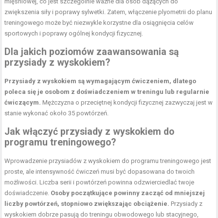
mięśniowej, co jest szczególnie ważne dla osób dążących do
zwiększenia siły i poprawy sylwetki. Zatem, włączenie plyometrii do planu
treningowego może być niezwykle korzystne dla osiągnięcia celów
sportowych i poprawy ogólnej kondycji fizycznej.
Dla jakich poziomów zaawansowania są
przysiady z wyskokiem?
Przysiady z wyskokiem są wymagającym ćwiczeniem, dlatego
poleca się je osobom z doświadczeniem w treningu lub regularnie
ćwiczącym.
Mężczyzna o przeciętnej kondycji fizycznej zazwyczaj jest w
stanie wykonać około 35 powtórzeń.
Jak włączyć przysiady z wyskokiem do
programu treningowego?
Wprowadzenie przysiadów z wyskokiem do programu treningowego jest
proste, ale intensywność ćwiczeń musi być dopasowana do twoich
możliwości. Liczba serii i powtórzeń powinna odzwierciedlać twoje
doświadczenie.
Osoby początkujące powinny zacząć od mniejszej
liczby powtórzeń, stopniowo zwiększając obciążenie.
Przysiady z
wyskokiem dobrze pasują do treningu obwodowego lub stacyjnego,