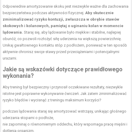
Odpowiednie amortyzowanie skoku jest niezwykle ważne dla zachowania
bezpieczeństwa podczas aktywności fizycznej.
Aby skutecznie
zminimalizować ryzyko kontuzji, zwłaszcza w obrębie stawów
skokowych i kolanowych, pamiętaj o uginaniu kolan w momencie
lądowania.
Staraj się, aby lądowanie było miękkie i stabilne, najlepiej
obunóż, co pozwoli rozłożyć siłę uderzenia na większą powierzchnię.
Unikaj gwałtownego kontaktu stóp z podłożem, ponieważ w ten sposób
aktywnie chronisz swoje stawy przed przeciążeniami i potencjalnymi
urazami.
Jakie są wskazówki dotyczące prawidłowego
wykonania?
Aby trening był bezpieczny i przynosił oczekiwane rezultaty, niezwykle
istotne jest poprawne wykonywanie ćwiczeń. Jak zatem zminimalizować
ryzyko błędów i wycisnąć z treningu maksimum korzyści?
podczas lądowania staraj się amortyzować wstrząsy, unikając głośnego
uderzania stopami o podłoże,
nie zapominaj o równomiernym oddechu, który wspomaga pracę mięśni i
dotlenia organizm,