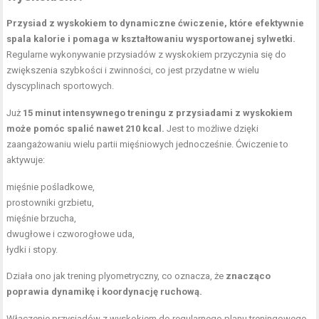
Przysiad z wyskokiem to dynamiczne ćwiczenie, które efektywnie
spala kalorie i pomaga w kształtowaniu wysportowanej sylwetki.
Regularne wykonywanie przysiadów z wyskokiem przyczynia się do
zwiększenia szybkości i zwinności, co jest przydatne w wielu
dyscyplinach sportowych.
Już
15 minut intensywnego treningu z przysiadami z wyskokiem
może pomóc spalić nawet 210 kcal.
Jest to możliwe dzięki
zaangażowaniu wielu partii mięśniowych jednocześnie. Ćwiczenie to
aktywuje:
mięśnie pośladkowe
,
prostowniki grzbietu
,
mięśnie brzucha,
dwugłowe i czworogłowe uda,
łydki i stopy.
Działa ono jak trening plyometryczny, co oznacza, że
znacząco
poprawia dynamikę i koordynację ruchową.
Włączenie przysiadów z wyskokiem do regularnego planu treningowego