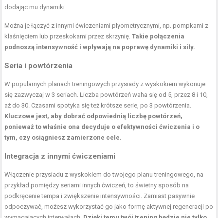
dodając mu dynamiki.
Można je łączyć z innymi ćwiczeniami plyometrycznymi, np. pompkami z
klaśnięciem lub przeskokami przez skrzynię.
Takie połączenia
podnoszą intensywność i wpływają na poprawę dynamiki i siły.
Seria i powtórzenia
W popularnych planach treningowych przysiady z wyskokiem wykonuje
się zazwyczaj w 3 seriach. Liczba powtórzeń waha się od 5, przez 8 i 10,
aż do 30. Czasami spotyka się też krótsze serie, po 3 powtórzenia.
Kluczowe jest, aby dobrać odpowiednią liczbę powtórzeń,
ponieważ to właśnie ona decyduje o efektywności ćwiczenia i o
tym, czy osiągniesz zamierzone cele.
Integracja z innymi ćwiczeniami
Włączenie przysiadu z wyskokiem do twojego planu treningowego, na
przykład pomiędzy seriami innych ćwiczeń, to świetny sposób na
podkręcenie tempa i zwiększenie intensywności. Zamiast pasywnie
odpoczywać, możesz wykorzystać go jako formę aktywnej regeneracji po
wymagających interwałach.
Dzięki temu twój trening będzie nie tylko