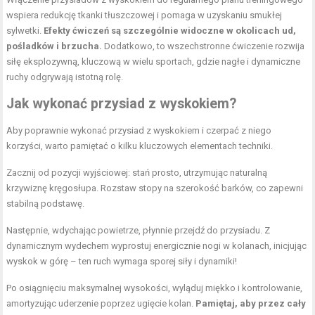
wspiera redukcję tkanki tłuszczowej i pomaga w uzyskaniu smukłej
sylwetki.
Efekty ćwiczeń są szczególnie widoczne w okolicach ud,
pośladków i brzucha.
Dodatkowo, to wszechstronne ćwiczenie rozwija
siłę eksplozywną, kluczową w wielu sportach, gdzie nagłe i dynamiczne
ruchy odgrywają istotną rolę.
Jak wykonać przysiad z wyskokiem?
Aby poprawnie wykonać przysiad z wyskokiem i czerpać z niego
korzyści, warto pamiętać o kilku kluczowych elementach techniki.
Zacznij od pozycji wyjściowej: stań prosto, utrzymując naturalną
krzywiznę kręgosłupa. Rozstaw stopy na szerokość barków, co zapewni
stabilną podstawę.
Następnie, wdychając powietrze, płynnie przejdź do przysiadu. Z
dynamicznym wydechem wyprostuj energicznie nogi w kolanach, inicjując
wyskok w górę – ten ruch wymaga sporej siły i dynamiki!
Po osiągnięciu maksymalnej wysokości, wyląduj miękko i kontrolowanie,
amortyzując uderzenie poprzez ugięcie kolan.
Pamiętaj, aby przez cały