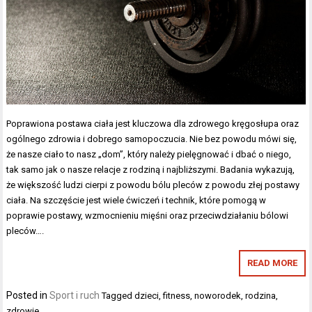
Poprawiona postawa ciała jest kluczowa dla zdrowego kręgosłupa oraz
ogólnego zdrowia i dobrego samopoczucia. Nie bez powodu mówi się,
że nasze ciało to nasz „dom”, który należy pielęgnować i dbać o niego,
tak samo jak o nasze relacje z rodziną i najbliższymi. Badania wykazują,
że większość ludzi cierpi z powodu bólu pleców z powodu złej postawy
ciała. Na szczęście jest wiele ćwiczeń i technik, które pomogą w
poprawie postawy, wzmocnieniu mięśni oraz przeciwdziałaniu bólowi
pleców….
READ MORE
Posted in
Sport i ruch
Tagged
dzieci
,
fitness
,
noworodek
,
rodzina
,
zdrowie