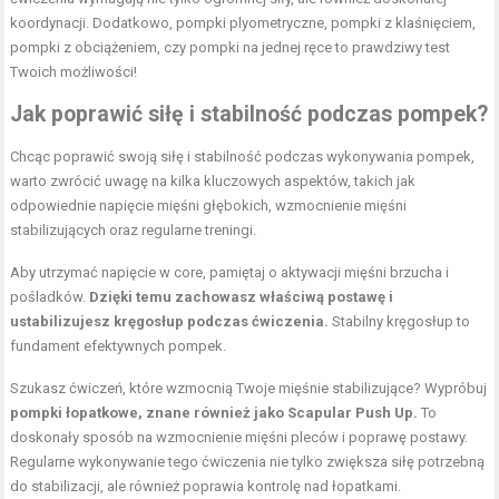
koordynacji. Dodatkowo,
pompki plyometryczne
, pompki z klaśnięciem,
pompki z obciążeniem, czy pompki na jednej ręce to prawdziwy test
Twoich możliwości!
Jak poprawić siłę i stabilność podczas pompek?
Chcąc poprawić swoją siłę i stabilność podczas wykonywania pompek,
warto zwrócić uwagę na kilka kluczowych aspektów, takich jak
odpowiednie napięcie mięśni głębokich, wzmocnienie mięśni
stabilizujących oraz regularne treningi.
Aby utrzymać napięcie w core, pamiętaj o aktywacji mięśni brzucha i
pośladków.
Dzięki temu zachowasz właściwą postawę i
ustabilizujesz kręgosłup podczas ćwiczenia.
Stabilny kręgosłup to
fundament efektywnych pompek.
Szukasz ćwiczeń, które wzmocnią Twoje mięśnie stabilizujące? Wypróbuj
pompki łopatkowe, znane również jako Scapular Push Up.
To
doskonały sposób na wzmocnienie mięśni pleców i poprawę postawy.
Regularne wykonywanie tego ćwiczenia nie tylko zwiększa siłę potrzebną
do stabilizacji, ale również poprawia kontrolę nad łopatkami.