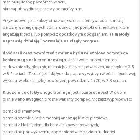
manipuluj liczbą powtórzeń w serii,
skracaj lub wydłużaj przerwy pomiędzy nimi.
Przykładowo, jeśli zależy ci na zwiększeniu intensywności, spróbuj
bardziej wymagających odmian, takich jak pompki diamentowe, które
angażują triceps, lub pompki z dodatkowym obciążeniem.
Te metody
naprawdę działają i pozwalają na ciągły progres!
Ilość serii oraz powtórzeń powinna być uzależniona od twojego
konkretnego celu treningowego.
Jeśli twoim priorytetem jest
budowanie siły, skup się na mniejszej liczbie powtórzeń, na przykład 3-5,
w 3-5 seriach. Z kolei, jeśli dążysz do poprawy wytrzymałości mięśniowej,
wykonuj większą liczbę powtórzeń, powiedzmy 15-20, w 2-3 seriach.
Kluczem do efektywnego treningu jest różnorodność!
W swoim
planie warto uwzględnić różne warianty pompek. Możesz wypróbować:
pompki diamentowe,
pompki szerokie, które mocniej angażują klatkę piersiową,
pompki z klaśnięciem dla bardziej zaawansowanych,
pompki na podwyższeniu, aby dostosować poziom trudności.