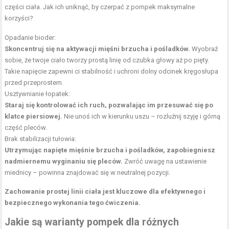
części ciała. Jak ich uniknąć, by czerpać z pompek maksymalne
korzyści?
Opadanie bioder:
Skoncentruj się na aktywacji mięśni brzucha i pośladków.
Wyobraź
sobie, że twoje ciało tworzy prostą linię od czubka głowy aż po pięty.
Takie napięcie zapewni ci stabilność i uchroni dolny odcinek kręgosłupa
przed przeprostem.
Usztywnianie łopatek:
Staraj się kontrolować ich ruch, pozwalając im przesuwać się po
klatce piersiowej.
Nie unoś ich w kierunku uszu – rozluźnij szyję i górną
część pleców.
Brak stabilizacji tułowia:
Utrzymując napięte mięśnie brzucha i pośladków, zapobiegniesz
nadmiernemu wyginaniu się pleców.
Zwróć uwagę na ustawienie
miednicy – powinna znajdować się w neutralnej pozycji.
Zachowanie prostej linii ciała jest kluczowe dla efektywnego i
bezpiecznego wykonania tego ćwiczenia.
Jakie są warianty pompek dla różnych