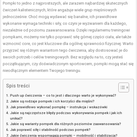
Pompki to jedno z najprostszych, ale zarazem najbardziej skutecznych
ćwiczeń kalistenicznych, które angażuje wiele grup mięśniowych
jednocześnie. Choć mogą wydawać się banalne, ich prawidłowe
wykonanie wymaga techniki i siły, co czyni je wyzwaniem dla każdego,
niezależnie od poziomu zaawansowania. Dzięki regularnemu treningowi
pompkami, możemy nie tylko poprawić siłę górnej części ciała, ale także
wzmocnić core, co jest kluczowe dla ogólnej sprawności fizycznej. Warto
przyjrzeć się różnym wariantom tego ćwiczenia, aby dostosować je do
swoich potrzeb i celów treningowych. Bez względu na to, czy jesteś
początkującym, czy doświadczonym sportowcem, pompki mogą stać się
nieodłącznym elementem Twojego treningu.
Spis treści
Push up ćwiczenia – co to jest i dlaczego warto je wykonywać?
Jakie są rodzaje pompek i ich korzyści dla mięśni?
Jak prawidłowo wykonać pompkę – instrukcja i wskazówki
Jakie są najczęstsze błędy podczas wykonywania pompek i jak ich
unikać?
Jakie są warianty pompek dla różnych poziomów zaawansowania?
Jak poprawić siłę i stabilność podczas pompek?
Jakie ćwiczenia wspomagają pompki – mobilność i stabilizacja?