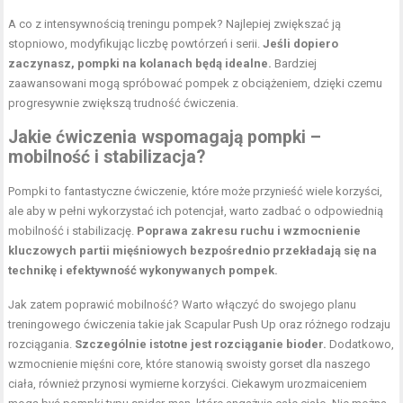
A co z intensywnością treningu pompek? Najlepiej zwiększać ją
stopniowo, modyfikując liczbę powtórzeń i serii.
Jeśli dopiero
zaczynasz, pompki na kolanach będą idealne.
Bardziej
zaawansowani mogą spróbować pompek z obciążeniem, dzięki czemu
progresywnie zwiększą trudność ćwiczenia.
Jakie ćwiczenia wspomagają pompki –
mobilność i stabilizacja?
Pompki to fantastyczne ćwiczenie, które może przynieść wiele korzyści,
ale aby w pełni wykorzystać ich potencjał, warto zadbać o odpowiednią
mobilność i stabilizację.
Poprawa zakresu ruchu
i wzmocnienie
kluczowych partii mięśniowych bezpośrednio przekładają się na
technikę i efektywność wykonywanych pompek.
Jak zatem poprawić mobilność? Warto włączyć do swojego planu
treningowego ćwiczenia takie jak Scapular Push Up oraz różnego rodzaju
rozciągania.
Szczególnie istotne jest
rozciąganie bioder
.
Dodatkowo,
wzmocnienie mięśni core, które stanowią swoisty gorset dla naszego
ciała, również przynosi wymierne korzyści. Ciekawym urozmaiceniem