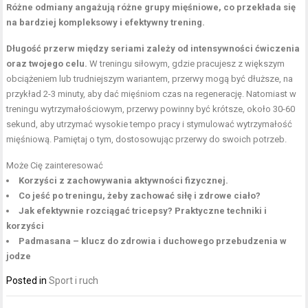
Różne odmiany angażują różne grupy mięśniowe, co przekłada się
na bardziej kompleksowy i efektywny trening.
Długość przerw między seriami zależy od intensywności ćwiczenia
oraz twojego celu.
W treningu siłowym, gdzie pracujesz z większym
obciążeniem lub trudniejszym wariantem, przerwy mogą być dłuższe, na
przykład 2-3 minuty, aby dać mięśniom czas na regenerację. Natomiast w
treningu wytrzymałościowym, przerwy powinny być krótsze, około 30-60
sekund, aby utrzymać wysokie tempo pracy i stymulować wytrzymałość
mięśniową. Pamiętaj o tym, dostosowując przerwy do swoich potrzeb.
Może Cię zainteresować
Korzyści z zachowywania aktywności fizycznej.
Co jeść po treningu, żeby zachować siłę i zdrowe ciało?
Jak efektywnie rozciągać tricepsy? Praktyczne techniki i
korzyści
Padmasana – klucz do zdrowia i duchowego przebudzenia w
jodze
Posted in
Sport i ruch