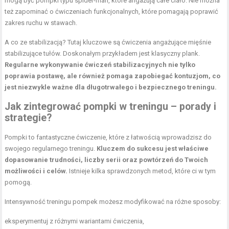
mogą być pompki typu spider-man, które angażują całe ciało. Nie można
też zapominać o ćwiczeniach funkcjonalnych, które pomagają poprawić
zakres ruchu w stawach.
A co ze stabilizacją? Tutaj kluczowe są ćwiczenia angażujące mięśnie
stabilizujące tułów. Doskonałym przykładem jest klasyczny plank.
Regularne wykonywanie ćwiczeń stabilizacyjnych nie tylko
poprawia postawę, ale również pomaga zapobiegać kontuzjom, co
jest niezwykle ważne dla długotrwałego i bezpiecznego treningu.
Jak zintegrować pompki w treningu – porady i
strategie?
Pompki to fantastyczne ćwiczenie, które z łatwością wprowadzisz do
swojego regularnego treningu.
Kluczem do sukcesu jest właściwe
dopasowanie trudności, liczby serii oraz powtórzeń do Twoich
możliwości i celów.
Istnieje kilka sprawdzonych metod, które ci w tym
pomogą.
Intensywność treningu pompek możesz modyfikować na różne sposoby:
eksperymentuj z różnymi wariantami ćwiczenia,