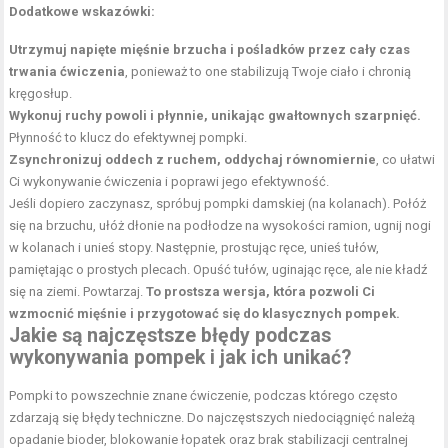
Dodatkowe wskazówki:
Utrzymuj napięte mięśnie brzucha i pośladków przez cały czas
trwania ćwiczenia
, ponieważ to one stabilizują Twoje ciało i chronią
kręgosłup.
Wykonuj ruchy powoli i płynnie, unikając gwałtownych szarpnięć.
Płynność to klucz do efektywnej pompki.
Zsynchronizuj oddech z ruchem, oddychaj równomiernie
, co ułatwi
Ci wykonywanie ćwiczenia i poprawi jego efektywność.
Jeśli dopiero zaczynasz, spróbuj pompki damskiej (na kolanach). Połóż
się na brzuchu, ułóż dłonie na podłodze na wysokości ramion, ugnij nogi
w kolanach i unieś stopy. Następnie, prostując ręce, unieś tułów,
pamiętając o prostych plecach. Opuść tułów, uginając ręce, ale nie kładź
się na ziemi. Powtarzaj.
To prostsza wersja, która pozwoli Ci
wzmocnić mięśnie i przygotować się do klasycznych pompek.
Jakie są najczęstsze błędy podczas
wykonywania pompek i jak ich unikać?
Pompki to powszechnie znane ćwiczenie, podczas którego często
zdarzają się błędy techniczne. Do najczęstszych niedociągnięć należą
opadanie bioder, blokowanie łopatek oraz brak stabilizacji centralnej