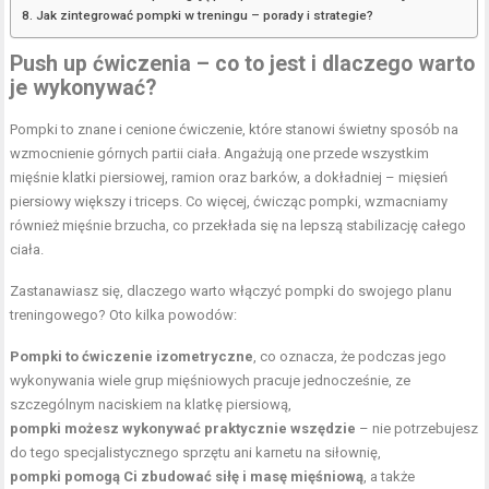
Jak zintegrować pompki w treningu – porady i strategie?
Push up ćwiczenia – co to jest i dlaczego warto
je wykonywać?
Pompki to znane i cenione ćwiczenie, które stanowi świetny sposób na
wzmocnienie górnych partii ciała. Angażują one przede wszystkim
mięśnie klatki piersiowej
, ramion oraz barków, a dokładniej – mięsień
piersiowy większy i triceps. Co więcej, ćwicząc pompki, wzmacniamy
również mięśnie brzucha, co przekłada się na lepszą stabilizację całego
ciała.
Zastanawiasz się, dlaczego warto włączyć pompki do swojego planu
treningowego? Oto kilka powodów:
Pompki to ćwiczenie izometryczne
, co oznacza, że podczas jego
wykonywania wiele grup mięśniowych pracuje jednocześnie, ze
szczególnym naciskiem na klatkę piersiową,
pompki możesz wykonywać praktycznie wszędzie
– nie potrzebujesz
do tego specjalistycznego sprzętu ani karnetu na siłownię,
pompki pomogą Ci zbudować siłę i masę mięśniową
, a także