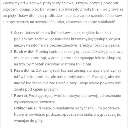
Zacznijmy od właściwej pozycji wyjściowej. Przyjmij pozycję podporu
przodem, dbając o to, by Twoje ciało tworzyło prostą linię – od głowy aż
po pięty. Ustaw dłonie na podłodze nieco szerzej niż szerokość barków,
a stopy rozstaw na szerokość bioder, zapewniając sobie stabilność.
Start:
Ustaw dłonie w linii barków, napnij mięśnie brzucha i
pośladków, zachowując naturalne krzywizny kręgosłupa, co jest
niezwykle istotne dla bezpieczeństwa i efektywności ćwiczenia.
Ruch w dół:
Z pełną kontrolą zacznij opuszczać klatkę piersiową
w kierunku podłogi, wykonując wdech i zginając łokcie. Skup się
na tym, by mostek kierować w stronę linii dłoni.
Faza dolna:
Zatrzymaj ruch tuż nad ziemią, starając się utrzymać
tułów blisko podłoża, ale unikaj dotykania nim. Pamiętaj, aby nie
unosić bioder ani nie zadzierać głowy. Twoje łokcie powinny być
zgięte pod kątem prostym.
Powrót:
Prostując ręce, wróć do pozycji startowej, jednocześnie
wypuszczając powietrze.
Oddychanie:
Pamiętaj o regularnym oddychaniu – to podstawa!
Nabieraj powietrze podczas opuszczania ciała, a wypuszczaj je,
wracając do góry.