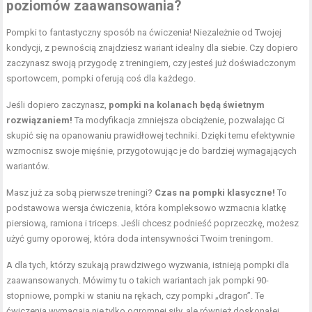
poziomów zaawansowania?
Pompki to fantastyczny sposób na ćwiczenia! Niezależnie od Twojej
kondycji, z pewnością znajdziesz wariant idealny dla siebie. Czy dopiero
zaczynasz swoją przygodę z treningiem, czy jesteś już doświadczonym
sportowcem, pompki oferują coś dla każdego.
Jeśli dopiero zaczynasz,
pompki na kolanach będą świetnym
rozwiązaniem!
Ta modyfikacja zmniejsza obciążenie, pozwalając Ci
skupić się na opanowaniu prawidłowej techniki. Dzięki temu efektywnie
wzmocnisz swoje mięśnie, przygotowując je do bardziej wymagających
wariantów.
Masz już za sobą pierwsze treningi?
Czas na pompki klasyczne!
To
podstawowa wersja ćwiczenia, która kompleksowo wzmacnia klatkę
piersiową, ramiona i triceps. Jeśli chcesz podnieść poprzeczkę, możesz
użyć gumy oporowej, która doda intensywności Twoim treningom.
A dla tych, którzy szukają prawdziwego wyzwania, istnieją pompki dla
zaawansowanych. Mówimy tu o takich wariantach jak pompki 90-
stopniowe, pompki w staniu na rękach, czy pompki „dragon”. Te
ćwiczenia wymagają nie tylko ogromnej siły, ale również doskonałej