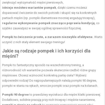
zwiększyć wytrzymałość mięśni piersiowych,
istnieje mnóstwo wariantów pompek
, dzięki czemu możesz
dopasować ćwiczenie do swoich potrzeb i skupić się na konkretnych
partiach mięśni (np. pompki diamentowe mocniej angażują tricepsy),
regularne wykonywanie pompek znacząco poprawia kondycję
, co
szybko zauważysz w swojej ogólnej sprawności fizycznej.
Pompki to ćwiczenie proste, a zarazem niezwykle efektywne.
Warto
uczynić z nich stały element swojego treningu!
Jakie są rodzaje pompek i ich korzyści dla
mięśni?
Pompki to fantastyczny sposób na wszechstronny trening, a
różnorodność ich wariantów pozwala skutecznie rzeźbić różne grupy
mięśniowe. Chcesz wzmocnić konkretną partię ciała? Wybierz
odpowiedni rodzaj! Do najpopularniejszych należą pompki 90 degree,
pompki w staniu na rękach, smocze pompki oraz pompki na kolanach.
Pompki 90 degree
to prawdziwy wyciskacz dla mięśni klatki piersiowej.
Dodatkowo, solidnie pracują przy nich tricepsy i mięśnie naramienne,
pompki w staniu na rękach
to wyzwanie wymagające sporej siły i