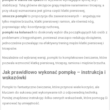
stabilizacji. Tutaj główne skrzypce grają mięśnie naramienne i tricepsy, a
przy okazji wzmacniana jest górna część klatki piersiowej,
smocze pompki
to propozycja dla zaawansowanych – angażują nie
tylko mięśnie brzucha, klatki piersiowej i ramion, ale również nóg,
poprawiając siłę i koordynację ruchową,
pompki na kolanach
to doskonały wybór dla początkujących lub osób z
problemami z kręgosłupem, ponieważ znacząco redukują obciążenie,
jednocześnie pozwalając na efektywny
trening mięśni klatki
piersiowej i
tricepsów.
Niezależnie od wybranej wersji, pompki to kompleksowe ćwiczenie, które
pozwala wzmocnić klatkę piersiową, tricepsy, ramiona i mięśnie brzucha.
Jak prawidłowo wykonać pompkę – instrukcja i
wskazówki
Pompki to fantastyczne ćwiczenie, które przynosi wiele korzyści, ale
kluczem do sukcesu jest wykonywanie ich z odpowiednią techniką.
Poniżej znajdziesz instrukcję i kilka cennych wskazówek, które pomogą Ci
opanować tę umiejętność.