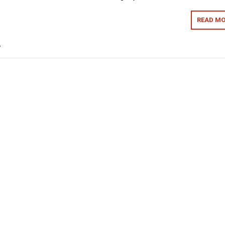
READ MO
y