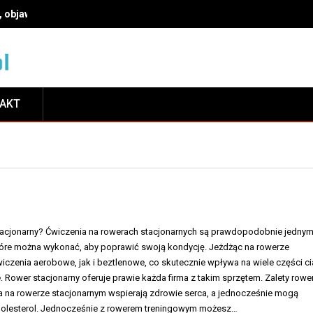
, objawy i leczenie
TAKT
tacjonarny? Ćwiczenia na rowerach stacjonarnych są prawdopodobnie jednym
tóre można wykonać, aby poprawić swoją kondycję. Jeżdżąc na rowerze
czenia aerobowe, jak i beztlenowe, co skutecznie wpływa na wiele części ci
 Rower stacjonarny oferuje prawie każda firma z takim sprzętem. Zalety rowe
 na rowerze stacjonarnym wspierają zdrowie serca, a jednocześnie mogą
 cholesterol. Jednocześnie z rowerem treningowym możesz…