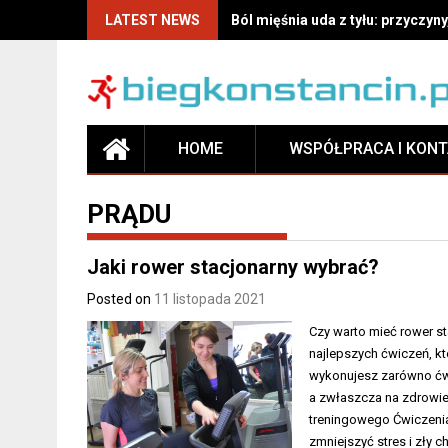
LATEST NEWS
Ból mięśnia uda z tyłu: przyczyny
HOME
WSPÓŁPRACA I KON
PRĄDU
Jaki rower stacjonarny wybrać?
Posted on
11 listopada 2021
Czy warto mieć rower s
najlepszych ćwiczeń, k
wykonujesz zarówno ćwi
a zwłaszcza na zdrowie.
treningowego Ćwiczenia
zmniejszyć stres i zły