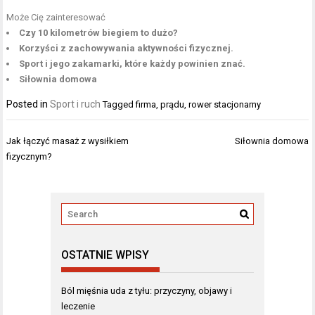
Może Cię zainteresować
Czy 10 kilometrów biegiem to dużo?
Korzyści z zachowywania aktywności fizycznej.
Sport i jego zakamarki, które każdy powinien znać.
Siłownia domowa
Posted in
Sport i ruch
Tagged
firma
,
prądu
,
rower stacjonarny
Nawigacja
Jak łączyć masaż z wysiłkiem
Siłownia domowa
wpisu
fizycznym?
OSTATNIE WPISY
Ból mięśnia uda z tyłu: przyczyny, objawy i
leczenie