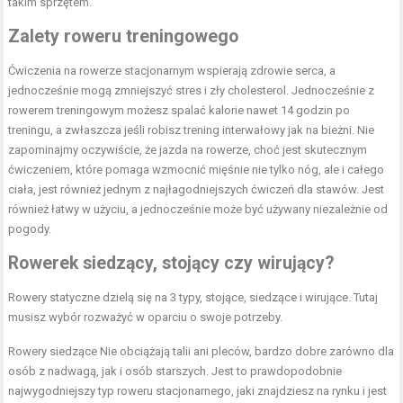
takim sprzętem.
Zalety
roweru treningowego
Ćwiczenia na rowerze stacjonarnym wspierają zdrowie serca, a
jednocześnie mogą zmniejszyć stres i zły cholesterol. Jednocześnie z
rowerem treningowym możesz spalać kalorie nawet 14 godzin po
treningu, a zwłaszcza jeśli robisz trening interwałowy jak na bieżni. Nie
zapominajmy oczywiście, że jazda na rowerze, choć jest skutecznym
ćwiczeniem, które pomaga wzmocnić mięśnie nie tylko nóg, ale i całego
ciała, jest również jednym z najłagodniejszych ćwiczeń dla stawów. Jest
również łatwy w użyciu, a jednocześnie może być używany niezależnie od
pogody.
Rowerek
siedzący
,
stojący
czy
wirujący?
Rowery statyczne dzielą się na 3 typy, stojące, siedzące i wirujące. Tutaj
musisz wybór rozważyć w oparciu o swoje potrzeby.
Rowery siedzące Nie obciążają talii ani pleców, bardzo dobre zarówno dla
osób z nadwagą, jak i osób starszych. Jest to prawdopodobnie
najwygodniejszy typ roweru stacjonarnego, jaki znajdziesz na rynku i jest