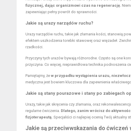
fizycznej, dając organizmowi czas na regenerację.
Niemn
zapewniając pełny powrót do sprawności.
Jakie są urazy narządów ruchu?
Urazy narządów ruchu, takie jak złamania kości, stanowią po
efektem uszkodzenia torebki stawowej oraz więzadeł. Zwichni
rzadkości.
Przyczyny tych urazów bywają różnorodne. Często są one kons
przyczyna. Co więcej, nieprawidłowa
technika podnoszenia c
Pamiętajmy, że
w przypadku wystąpienia urazu, niezwłocz
medyczna jest bowiem kluczowa dla zapewnienia właściwego 
Jakie są stany pourazowe i stany po zabiegach o
Urazy, takie jak skręcenia czy złamania, oraz rekonwalescencj
regularne ćwiczenia.
Dlatego, zanim wrócisz do aktywności
fizjoterapeutą.
Specjaliści ci najlepiej ocenią Twój aktualn
Jakie są przeciwwskazania do ćwiczeń 