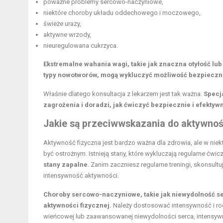
poważne problemy sercowo-naczyniowe,
niektóre choroby układu oddechowego i moczowego,
świeże urazy,
aktywne wrzody,
nieuregulowana cukrzyca.
Ekstremalne wahania wagi, takie jak znaczna otyłość lub
typy nowotworów, mogą wykluczyć możliwość bezpieczn
Właśnie dlatego konsultacja z lekarzem jest tak ważna.
Specj
zagrożenia i doradzi, jak ćwiczyć bezpiecznie i efektyw
Jakie są przeciwwskazania do aktywnoś
Aktywność fizyczna jest bardzo ważna dla zdrowia, ale w niek
być ostrożnym. Istnieją stany, które wykluczają regularne ćwic
stany zapalne
. Zanim zaczniesz regularne treningi, skonsult
intensywność aktywności.
Choroby sercowo-naczyniowe, takie jak niewydolność se
aktywności fizycznej.
Należy dostosować intensywność i rod
wieńcowej lub zaawansowanej niewydolności serca, intensyw