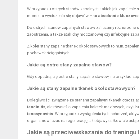
W przypadku ostrych stanów zapalnych, takich jak zapalenie 
momentu wyciszenia się objawów –
to absolutnie kluczowe
Do ostrych stanów zapalnych stawów zaliczamy różnorodne s
zaostrzenia, a także atak dny moczanowej czy infekcyjne zap
Z kolei stany zapalne tkanek okołostawowych to m.in. zapaleni
pochewek ścięgnistych.
Jakie są ostre stany zapalne stawów?
Gdy dopadną cię ostre stany zapalne stawów, na przykład zap
Jakie są stany zapalne tkanek okołostawowych?
Dolegliwości związane ze stanami zapalnymi tkanek otaczają
tendinitis
, ale również o zapaleniu kaletek maziowych, czyli
bu
tenosynovitis
. W przypadku wystąpienia tych schorzeń, aktyw
organizmowi czas na regenerację, aż objawy całkowicie ustąp
Jakie są przeciwwskazania do treningu