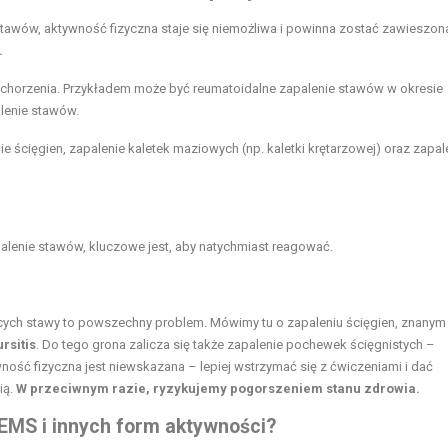
stawów, aktywność fizyczna staje się niemożliwa i powinna zostać zawieszon
.
chorzenia. Przykładem może być reumatoidalne zapalenie stawów w okresie
alenie stawów.
e ścięgien, zapalenie kaletek maziowych (np. kaletki krętarzowej) oraz zapal
alenie stawów, kluczowe jest, aby natychmiast reagować.
cych stawy to powszechny problem. Mówimy tu o zapaleniu ścięgien, znanym
rsitis
. Do tego grona zalicza się także zapalenie pochewek ścięgnistych –
ność fizyczna jest niewskazana – lepiej wstrzymać się z ćwiczeniami i dać
ią.
W przeciwnym razie, ryzykujemy pogorszeniem stanu zdrowia.
 EMS i innych form aktywności?