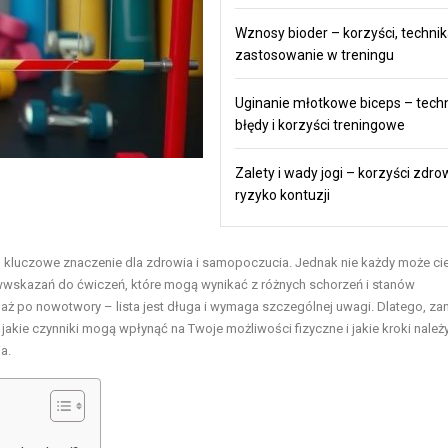
Wznosy bioder – korzyści, technik
zastosowanie w treningu
Uginanie młotkowe biceps – techn
błędy i korzyści treningowe
Zalety i wady jogi – korzyści zdro
ryzyko kontuzji
j kluczowe znaczenie dla zdrowia i samopoczucia. Jednak nie każdy może ci
ciwwskazań do ćwiczeń, które mogą wynikać z różnych schorzeń i stanów
ż po nowotwory – lista jest długa i wymaga szczególnej uwagi. Dlatego, za
jakie czynniki mogą wpłynąć na Twoje możliwości fizyczne i jakie kroki należ
a.