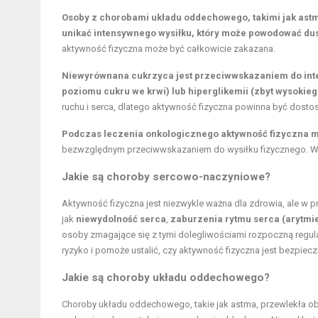
Osoby z chorobami układu oddechowego, takimi jak ast
unikać intensywnego wysiłku, który może powodować du
aktywność fizyczna może być całkowicie zakazana.
Niewyrównana cukrzyca jest przeciwwskazaniem do inte
poziomu cukru we krwi) lub hiperglikemii (zbyt wysokie
ruchu i serca, dlatego aktywność fizyczna powinna być dost
Podczas leczenia onkologicznego aktywność fizyczna m
bezwzględnym przeciwwskazaniem do wysiłku fizycznego. Wa
Jakie są choroby sercowo-naczyniowe?
Aktywność fizyczna jest niezwykle ważna dla zdrowia, ale w
jak
niewydolność serca
,
zaburzenia rytmu serca (arytmi
osoby zmagające się z tymi dolegliwościami rozpoczną regular
ryzyko i pomoże ustalić, czy aktywność fizyczna jest bezpiecz
Jakie są choroby układu oddechowego?
Choroby układu oddechowego, takie jak astma, przewlekła obtu