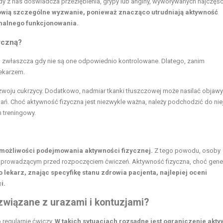
 z nas doświadcza przeziębienia, grypy lub anginy, wywoływanych najczęśc
owią szczególne wyzwanie, ponieważ znacząco utrudniają aktywność
rmalnego funkcjonowania.
yczną?
ć, zwłaszcza gdy nie są one odpowiednio kontrolowane. Dlatego, zanim
lekarzem.
ozwoju cukrzycy. Dodatkowo, nadmiar tkanki tłuszczowej może nasilać objawy 
. Choć aktywność fizyczna jest niezwykle ważna, należy podchodzić do niej
 treningowy.
 możliwości podejmowania aktywności fizycznej.
Z tego powodu, osoby
m prowadzącym przed rozpoczęciem ćwiczeń. Aktywność fizyczna, choć gener
o lekarz, znając specyfikę stanu zdrowia pacjenta, najlepiej oceni
i.
związane z urazami i kontuzjami?
 regularnie ćwiczy.
W takich sytuacjach rozsądne jest ograniczenie akt