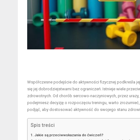
Współczesne podejście do aktywności fizycznej podkreśla je
się jej dobrodziejstwami bez ograniczeń. Istnieje wiele prze
zdrowotnych. Od chorób sercowo-naczyniowych, przez urazy, a
podejmiesz decyzję o rozpoczęciu treningu, warto zrozumieć, 
podjąć, aby dostosować aktywność do swojego stanu zdrowi
Spis treści
Jakie są przeciwwskazania do ćwiczeń?