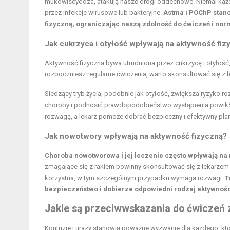
mukowiscydoza, atakują nasze drogi oddechowe. Niemal każdy
przez infekcje wirusowe lub bakteryjne.
Astma i POChP stan
fizyczną, ograniczając naszą zdolność do ćwiczeń i no
Jak cukrzyca i otyłość wpływają na aktywność fiz
Aktywność fizyczna bywa utrudniona przez cukrzycę i otyłoś
rozpoczniesz regularne ćwiczenia, warto skonsultować się z 
Siedzący tryb życia, podobnie jak otyłość, zwiększa ryzyko r
choroby i podnosić prawdopodobieństwo wystąpienia powikłań
rozwagą, a lekarz pomoże dobrać bezpieczny i efektywny plan
Jak nowotwory wpływają na aktywność fizyczną?
Choroba nowotworowa i jej leczenie często wpływają na
zmagające się z rakiem powinny skonsultować się z lekarze
korzystna, w tym szczególnym przypadku wymaga rozwagi.
T
bezpieczeństwo i dobierze odpowiedni rodzaj aktywnośc
Jakie są przeciwwskazania do ćwiczeń 
Kontuzje i urazy stanowią poważne wyzwanie dla każdego, kto