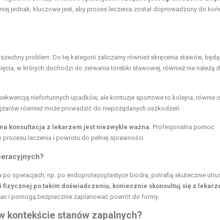
iej jednak, kluczowe jest, aby proces leczenia został doprowadzony do koń
wszechny problem. Do tej kategorii zaliczamy również skręcenia stawów, będ
ęcia, w których dochodzi do zerwania torebki stawowej, również nie należą 
ekwencją niefortunnych upadków, ale kontuzje sportowe to kolejna, równie i
iężarów
również może prowadzić do niepożądanych uszkodzeń.
na konsultacja z lekarzem jest niezwykle ważna.
Profesjonalna pomoc
procesu leczenia i powrotu do pełnej sprawności.
peracyjnych?
a po operacjach, np. po endoprotezoplastyce biodra, potrafią skutecznie utru
 fizycznej po takim doświadczeniu, koniecznie skonsultuj się z lekarz
y stan i pomogą bezpiecznie zaplanować powrót do formy.
w kontekście stanów zapalnych?