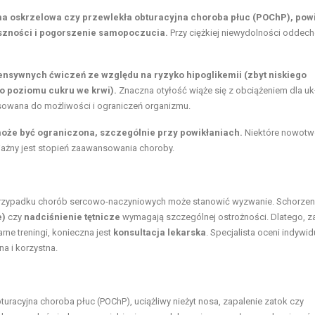
ma oskrzelowa czy przewlekła obturacyjna choroba płuc (POChP), pow
szności i pogorszenie samopoczucia.
Przy ciężkiej niewydolności oddech
nsywnych ćwiczeń ze względu na ryzyko hipoglikemii (zbyt niskiego
go poziomu cukru we krwi).
Znaczna otyłość wiąże się z obciążeniem dla u
osowana do możliwości i ograniczeń organizmu.
oże być ograniczona, szczególnie przy powikłaniach.
Niektóre nowotw
żny jest stopień zaawansowania choroby.
 przypadku chorób sercowo-naczyniowych może stanowić wyzwanie. Schorzeni
e)
czy
nadciśnienie tętnicze
wymagają szczególnej ostrożności. Dlatego, z
ne treningi, konieczna jest
konsultacja lekarska
. Specjalista oceni indywi
na i korzystna.
racyjna choroba płuc (POChP), uciążliwy nieżyt nosa, zapalenie zatok czy