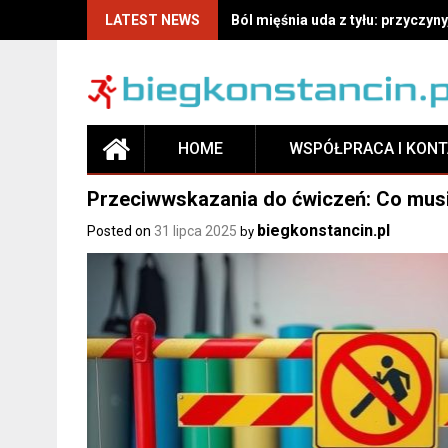
LATEST NEWS
Odżywki po treningu – jak wybra
HOME
WSPÓŁPRACA I KON
Przeciwwskazania do ćwiczeń: Co musi
biegkonstancin.pl
Posted on
31 lipca 2025
by