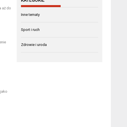
KATEGORIE
a aż do
Inne tematy
Sport i ruch
enie
Zdrowie i uroda
 jako