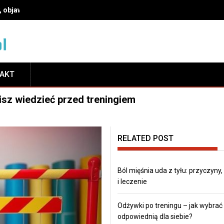
ć odpowiednią dla siebie?
TAKT
sz wiedzieć przed treningiem
RELATED POST
Ból mięśnia uda z tyłu: przyczyny
i leczenie
Odżywki po treningu – jak wybrać
odpowiednią dla siebie?