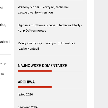
Wznosy bioder – korzyści, technika i
a i
zastosowanie w treningu
ika,
Uginanie młotkowe biceps – technika, błędy i
korzyści treningowe
wotne i
Zalety i wady jogi – korzyści zdrowotne i
ryzyko kontuzji
eszyć
NAJNOWSZE KOMENTARZE
nim
y
ARCHIWA
lipiec 2026
czerwiec 2026