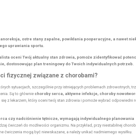
 anoreksja, ostre stany zapalne, powikłania pooperacyjne, a nawet nie
ego uprawiania sportu.
alista oceni Twój aktualny stan zdrowia, pomoże zidentyfikować poten
nie, dostosowując
plan treningowy
do Twoich indywidualnych potrzeb.
ci fizycznej związane z chorobami?
tórych sytuacjach, szczególnie przy istniejących problemach zdrowotnych, tr
zenia. Są to głównie
choroby serca, aktywne infekcje, choroby nowotwor
uj się z lekarzem, który oceni twój stan zdrowia i pomoże wybrać odpowiedni r
rca czy nadciśnienie tętnicze, wymagają indywidualnego planowania
zaj ćwiczeń do możliwości organizmu. Na przykład, przy niestabilnej chorob
ne ćwiczenia mogą być niewskazane, a należy unikać nadmiernego wysiłku.