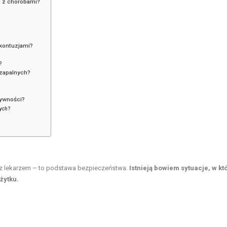
e z chorobami?
 kontuzjami?
?
 zapalnych?
tywności?
ych?
 z lekarzem – to podstawa bezpieczeństwa.
Istnieją bowiem sytuacje, w kt
żytku.