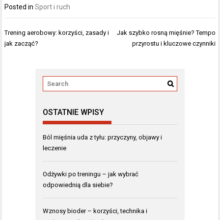
Posted in
Sport i ruch
Nawigacja
Trening aerobowy: korzyści, zasady i
Jak szybko rosną mięśnie? Tempo
wpisu
jak zacząć?
przyrostu i kluczowe czynniki
OSTATNIE WPISY
Ból mięśnia uda z tyłu: przyczyny, objawy i
leczenie
Odżywki po treningu – jak wybrać
odpowiednią dla siebie?
Wznosy bioder – korzyści, technika i