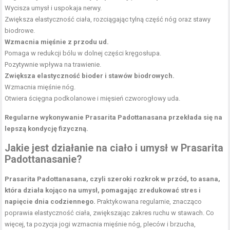
Wycisza umysł i uspokaja nerwy.
Zwiększa elastyczność ciała, rozciągając tylną część nóg oraz stawy
biodrowe.
Wzmacnia mięśnie z przodu ud.
Pomaga w redukcji bólu w dolnej części kręgosłupa.
Pozytywnie wpływa na trawienie.
Zwiększa
elastyczność bioder
i stawów biodrowych.
Wzmacnia mięśnie nóg.
Otwiera ścięgna podkolanowe i
mięsień czworogłowy uda
.
Regularne wykonywanie Prasarita Padottanasana przekłada się na
lepszą kondycję fizyczną.
Jakie jest działanie na ciało i umysł w Prasarita
Padottanasanie?
Prasarita Padottanasana, czyli szeroki rozkrok w przód, to asana,
która działa kojąco na umysł, pomagając zredukować stres i
napięcie dnia codziennego.
Praktykowana regularnie, znacząco
poprawia elastyczność ciała, zwiększając zakres ruchu w stawach. Co
więcej, ta pozycja jogi wzmacnia mięśnie nóg, pleców i brzucha,