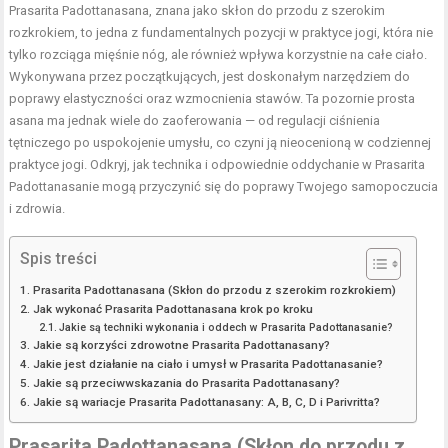
Prasarita Padottanasana, znana jako skłon do przodu z szerokim
rozkrokiem, to jedna z fundamentalnych pozycji w praktyce jogi, która nie
tylko rozciąga mięśnie nóg, ale również wpływa korzystnie na całe ciało.
Wykonywana przez początkujących, jest doskonałym narzędziem do
poprawy elastyczności oraz wzmocnienia stawów. Ta pozornie prosta
asana ma jednak wiele do zaoferowania — od regulacji ciśnienia
tętniczego po uspokojenie umysłu, co czyni ją nieocenioną w codziennej
praktyce jogi. Odkryj, jak technika i odpowiednie oddychanie w Prasarita
Padottanasanie mogą przyczynić się do poprawy Twojego samopoczucia
i zdrowia.
Spis treści
Prasarita Padottanasana (Skłon do przodu z szerokim rozkrokiem)
Jak wykonać Prasarita Padottanasana krok po kroku
Jakie są techniki wykonania i oddech w Prasarita Padottanasanie?
Jakie są korzyści zdrowotne Prasarita Padottanasany?
Jakie jest działanie na ciało i umysł w Prasarita Padottanasanie?
Jakie są przeciwwskazania do Prasarita Padottanasany?
Jakie są wariacje Prasarita Padottanasany: A, B, C, D i Parivritta?
Prasarita Padottanasana (Skłon do przodu z