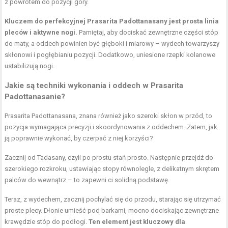
z powrotem do pozycji góry.
Kluczem do perfekcyjnej Prasarita Padottanasany jest prosta linia
pleców i aktywne nogi.
Pamiętaj, aby dociskać zewnętrzne części stóp
do maty, a oddech powinien być głęboki i miarowy – wydech towarzyszy
skłonowi i pogłębianiu pozycji. Dodatkowo, uniesione rzepki kolanowe
ustabilizują nogi.
Jakie są techniki wykonania i oddech w Prasarita
Padottanasanie?
Prasarita Padottanasana, znana również jako szeroki skłon w przód, to
pozycja wymagająca precyzji i skoordynowania z oddechem. Zatem, jak
ją poprawnie wykonać, by czerpać z niej korzyści?
Zacznij od Tadasany, czyli po prostu stań prosto. Następnie przejdź do
szerokiego rozkroku, ustawiając stopy równolegle, z delikatnym skrętem
palców do wewnątrz – to zapewni ci solidną podstawę.
Teraz, z wydechem, zacznij pochylać się do przodu, starając się utrzymać
proste plecy. Dłonie umieść pod barkami, mocno dociskając zewnętrzne
krawędzie stóp do podłogi.
Ten element jest kluczowy dla