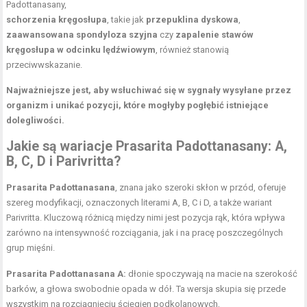
Padottanasany,
schorzenia kręgosłupa
, takie jak
przepuklina dyskowa
,
zaawansowana spondyloza szyjna
czy
zapalenie stawów
kręgosłupa w odcinku lędźwiowym
, również stanowią
przeciwwskazanie.
Najważniejsze jest, aby wsłuchiwać się w sygnały wysyłane przez
organizm i unikać pozycji, które mogłyby pogłębić istniejące
dolegliwości.
Jakie są wariacje Prasarita Padottanasany: A,
B, C, D i Parivritta?
Prasarita Padottanasana
, znana jako szeroki skłon w przód, oferuje
szereg modyfikacji, oznaczonych literami A, B, C i D, a także wariant
Parivritta. Kluczową różnicą między nimi jest pozycja rąk, która wpływa
zarówno na intensywność rozciągania, jak i na pracę poszczególnych
grup mięśni.
Prasarita Padottanasana A:
dłonie spoczywają na macie na szerokość
barków, a głowa swobodnie opada w dół. Ta wersja skupia się przede
wszystkim na rozciągnięciu ścięgien podkolanowych,