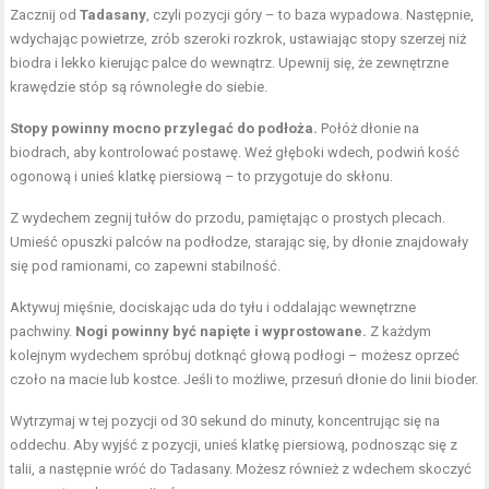
Zacznij od
Tadasany
, czyli pozycji góry – to baza wypadowa. Następnie,
wdychając powietrze, zrób szeroki rozkrok, ustawiając stopy szerzej niż
biodra i lekko kierując palce do wewnątrz. Upewnij się, że zewnętrzne
krawędzie stóp są równoległe do siebie.
Stopy powinny mocno przylegać do podłoża.
Połóż dłonie na
biodrach, aby kontrolować postawę. Weź głęboki wdech, podwiń kość
ogonową i unieś klatkę piersiową – to przygotuje do skłonu.
Z wydechem zegnij tułów do przodu, pamiętając o prostych plecach.
Umieść opuszki palców na podłodze, starając się, by dłonie znajdowały
się pod ramionami, co zapewni stabilność.
Aktywuj mięśnie, dociskając uda do tyłu i oddalając wewnętrzne
pachwiny.
Nogi powinny być napięte i wyprostowane.
Z każdym
kolejnym wydechem spróbuj dotknąć głową podłogi – możesz oprzeć
czoło na macie lub kostce. Jeśli to możliwe, przesuń dłonie do linii bioder.
Wytrzymaj w tej pozycji od 30 sekund do minuty, koncentrując się na
oddechu. Aby wyjść z pozycji, unieś klatkę piersiową, podnosząc się z
talii, a następnie wróć do Tadasany. Możesz również z wdechem skoczyć