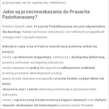
przyczyniając się do ogólnej siły i stabilności.
Jakie są przeciwwskazania do Prasarita
Padottanasany?
Pomimo swoich zalet,
Prasarita Padottanasana nie jest odpowiednia
dla każdego
. Należy zachować ostrożność, a w niektórych przypadkach
zrezygnować z jej wykonywania.
Kobiety w ciąży oraz w trakcie menstruacji powinny unikać tej
pozycji
,
osoby z
problemami kręgosłupa
, zwłaszcza z
dyskopatią lędźwiową
,
powinny zachować szczególną ostrożność,
osoby cierpiące na
jaskrę
lub zagrożone
odklejeniem siatkówki
powinny poszukać alternatywnych pozycji,
asana nie jest zalecana w przypadku
urazów kostek, nadgarstków lub
kolan
,
skręcenia szyi i ramion
stanowią przeszkodę w jej bezpiecznym
wykonaniu,
osoby z
ograniczoną elastycznością ścięgien udowych
oraz
słabymi
stawami skokowymi lub kolanowymi
powinny unikać Prasarita