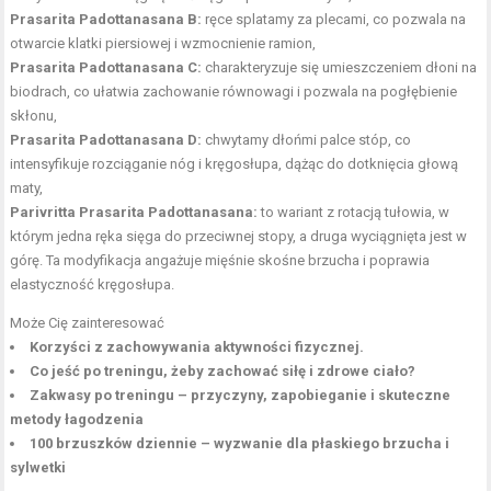
Prasarita Padottanasana B:
ręce splatamy za plecami, co pozwala na
otwarcie klatki piersiowej i wzmocnienie ramion,
Prasarita Padottanasana C:
charakteryzuje się umieszczeniem dłoni na
biodrach, co ułatwia zachowanie równowagi i pozwala na pogłębienie
skłonu,
Prasarita Padottanasana D:
chwytamy dłońmi palce stóp, co
intensyfikuje rozciąganie nóg i kręgosłupa, dążąc do dotknięcia głową
maty,
Parivritta Prasarita Padottanasana:
to wariant z rotacją tułowia, w
którym jedna ręka sięga do przeciwnej stopy, a druga wyciągnięta jest w
górę. Ta modyfikacja angażuje mięśnie skośne brzucha i poprawia
elastyczność kręgosłupa.
Może Cię zainteresować
Korzyści z zachowywania aktywności fizycznej.
Co jeść po treningu, żeby zachować siłę i zdrowe ciało?
Zakwasy po treningu – przyczyny, zapobieganie i skuteczne
metody łagodzenia
100 brzuszków dziennie – wyzwanie dla płaskiego brzucha i
sylwetki