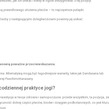
dzieć, jak ich unikać i kiedy w ogóle zrezygnować z tej pozycji.
nuj prawidłowego ułożenia pleców – to najczęstsze pułapki.
Osoby z następującymi dolegliwościami powinny jej unikać:
 stanowią poważne przeciwwskazania.
ia. Alternatywą mogą być łagodniejsze warianty, takie jak Dandasana lub
rsji Paschimottanasany.
odziennej praktyce jogi?
inwestycja w twoje zdrowie i samopoczucie. przede wszystkim, ta pozycja, z
czność dolnej części pleców, bioder i ścięgien podkolanowych, co jest klu
zjom.