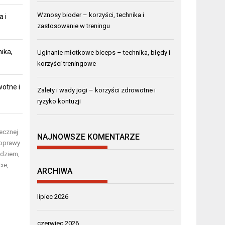
Wznosy bioder – korzyści, technika i
a i
zastosowanie w treningu
ika,
Uginanie młotkowe biceps – technika, błędy i
korzyści treningowe
wotne i
Zalety i wady jogi – korzyści zdrowotne i
ryzyko kontuzji
ecznej
NAJNOWSZE KOMENTARZE
poprawy
ędziem,
ie,
ARCHIWA
lipiec 2026
czerwiec 2026