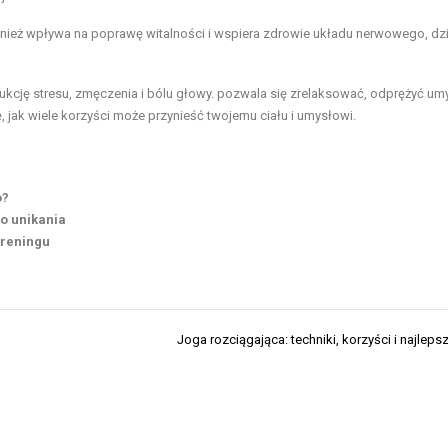
ównież wpływa na poprawę witalności i wspiera zdrowie układu nerwowego, dz
dukcję stresu, zmęczenia i bólu głowy. pozwala się zrelaksować, odprężyć umy
, jak wiele korzyści może przynieść twojemu ciału i umysłowi.
o?
do unikania
 treningu
Joga rozciągająca: techniki, korzyści i najleps