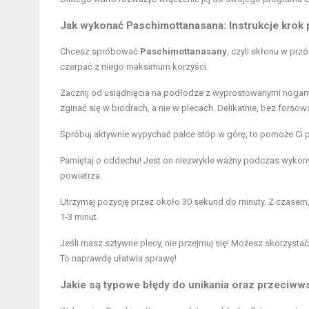
Jak wykonać Paschimottanasana: Instrukcje krok 
Chcesz spróbować
Paschimottanasany
, czyli skłonu w prz
czerpać z niego maksimum korzyści.
Zacznij od usiądnięcia na podłodze z wyprostowanymi nogami
zginać się w biodrach, a nie w plecach. Delikatnie, bez forsow
Spróbuj aktywnie wypychać palce stóp w górę, to pomoże Ci p
Pamiętaj o oddechu! Jest on niezwykle ważny podczas wykony
powietrza.
Utrzymaj pozycję przez około 30 sekund do minuty. Z czasem
1-3 minut.
Jeśli masz sztywne plecy, nie przejmuj się! Możesz skorzystać
To naprawdę ułatwia sprawę!
Jakie są typowe błędy do unikania oraz przeciw