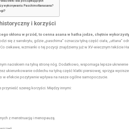
 wskazówki dla początkujących
rzy wykonywaniu Paschimottanasana?
ogi?
historyczny i korzyści
cego skłonu w przód, to cenna
asana w hatha
jodze, chętnie wykorzys
zi się z sanskrytu, gdzie „paschima” oznacza tylną część ciała, „uttana” odn
 Co ciekawe, wzmianki o tej pozycji znajdziemy już w XV-wiecznym tekście H
gólnym naciskiem na tylną stronę nóg. Dodatkowo, wspomaga lepsze ukrwienie
rzez ukierunkowanie oddechu na tylną część
klatki piersiowej
, sprzyja wycisze
a, co w efekcie pozytywnie wpływa na nasze ogólne samopoczucie.
 przynieść szereg korzyści. Między innymi:
nych z menstruacją i menopauzą.
ćwiczeń.