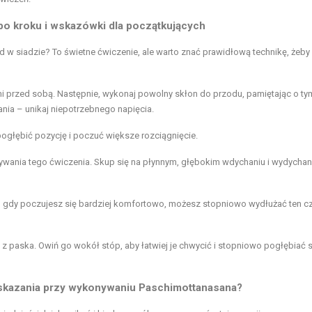
po kroku i wskazówki dla początkujących
ód w siadzie? To świetne ćwiczenie, ale warto znać prawidłową technikę, żeby
 przed sobą. Następnie, wykonaj powolny skłon do przodu, pamiętając o ty
ania – unikaj niepotrzebnego napięcia.
ogłębić pozycję i poczuć większe rozciągnięcie.
wania tego ćwiczenia. Skup się na płynnym, głębokim wdychaniu i wydychan
, gdy poczujesz się bardziej komfortowo, możesz stopniowo wydłużać ten c
 z paska. Owiń go wokół stóp, aby łatwiej je chwycić i stopniowo pogłębiać 
wskazania przy wykonywaniu Paschimottanasana?