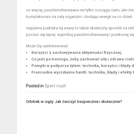
co więcej, paschimottanasana nie tylko rozciąga ciało, ale r
kompleksowo na cały organizm i dodając energii na co dzień.
regularna praktyka tej asany to także skuteczny sposób na re
poczuć się lepiej. wypróbuj paschimottanasanę i przekonaj się
Może Cię zainteresować
Korzyści z zachowywania aktywności fizycznej.
Co jeść po treningu, żeby zachować siłę i zdrowe ciał
Pompki w podporze tyłem: technika, korzyści i błędy 
Francuskie wyciskanie hantli: technika, błędy i efekty
Posted in
Sport i ruch
Nawigacja
Orbitrek w ciąży: Jak ćwiczyć bezpiecznie i skutecznie?
wpisu