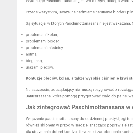
Wykonując Paschimottanasanę, łatwo o błędy, dlatego warto wie
Przede wszystkim, uważaj na nadmierne napinanie bioder i pil
Są sytuacje, w których Paschimottanasana nie jest wskazana. 
problemami kolan,
problemami bioder,
problemami miednicy,
astmą,
biegunką,
urazami pleców.
Kontuzje pleców, kolan, a także wysokie ciśnienie krwi
Na szczęście, początkujący nie muszą rezygnować z rozciągan
Janusirsasana, które pomogą przygotować ciało do pełnej we
Jak zintegrować Paschimottanasana w c
Włączenie paschimottanasany do codziennej praktyki jogi to 
również skłonem w przód w siadzie, znacząco poprawia elasty
dla utrzymania dobrej kondycji fizycznej i zapobiegania kontu