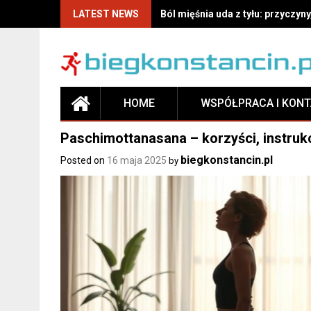
LATEST NEWS
Ból mięśnia uda z tyłu: przyczyny
HOME
WSPÓŁPRACA I KON
Paschimottanasana – korzyści, instrukc
biegkonstancin.pl
Posted on
16 maja 2025
by