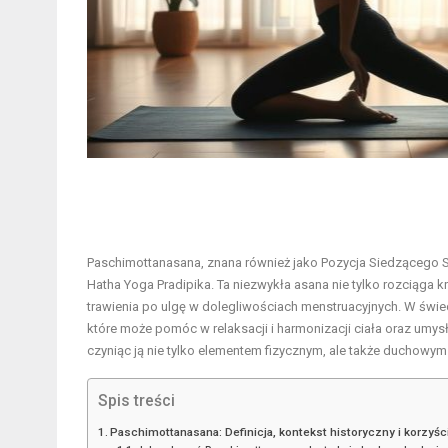
Paschimottanasana, znana również jako Pozycja Siedzącego Sk
Hatha Yoga Pradipika. Ta niezwykła asana nie tylko rozciąga 
trawienia po ulgę w dolegliwościach menstruacyjnych. W świec
które może pomóc w relaksacji i harmonizacji ciała oraz umy
czyniąc ją nie tylko elementem fizycznym, ale także duchowym 
Spis treści
Paschimottanasana: Definicja, kontekst historyczny i korzyśc