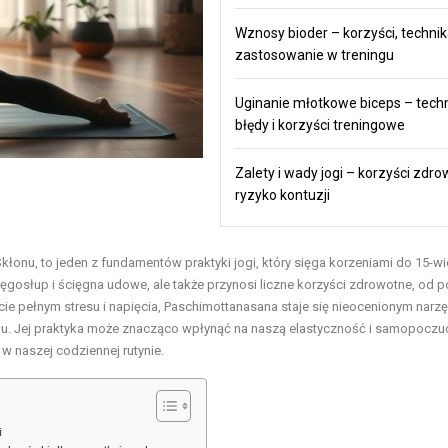
Wznosy bioder – korzyści, technik
zastosowanie w treningu
Uginanie młotkowe biceps – techn
błędy i korzyści treningowe
Zalety i wady jogi – korzyści zdro
ryzyko kontuzji
łonu, to jeden z fundamentów praktyki jogi, który sięga korzeniami do 15-wi
kręgosłup i ścięgna udowe, ale także przynosi liczne korzyści zdrowotne, od 
ie pełnym stresu i napięcia, Paschimottanasana staje się nieocenionym narz
słu. Jej praktyka może znacząco wpłynąć na naszą elastyczność i samopoczuc
w naszej codziennej rutynie.
i