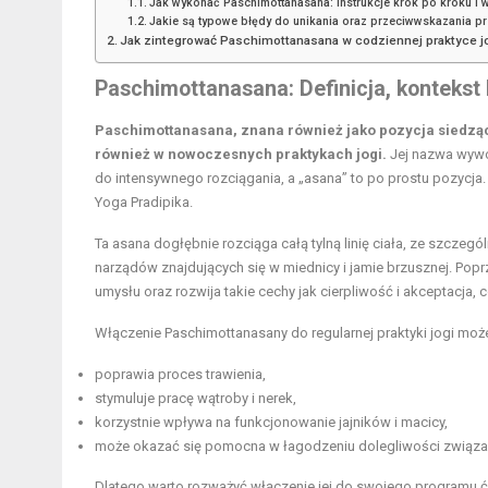
Jak wykonać Paschimottanasana: Instrukcje krok po kroku i
Jakie są typowe błędy do unikania oraz przeciwwskazania p
Jak zintegrować Paschimottanasana w codziennej praktyce j
Paschimottanasana: Definicja, kontekst 
Paschimottanasana, znana również jako pozycja siedzą
również w nowoczesnych praktykach jogi.
Jej nazwa wywod
do intensywnego rozciągania, a „asana” to po prostu pozycja.
Yoga Pradipika.
Ta asana dogłębnie rozciąga całą tylną linię ciała, ze szcze
narządów znajdujących się w miednicy i jamie brzusznej. Pop
umysłu oraz rozwija takie cechy jak cierpliwość i akceptacj
Włączenie Paschimottanasany do regularnej praktyki jogi może
poprawia proces trawienia,
stymuluje pracę wątroby i nerek,
korzystnie wpływa na funkcjonowanie jajników i macicy,
może okazać się pomocna w łagodzeniu dolegliwości związa
Dlatego warto rozważyć włączenie jej do swojego programu 