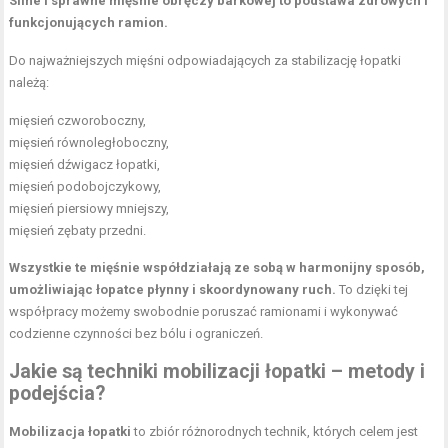
Silne i sprawne
mięśnie obręczy barkowej
to podstawa zdrowych i
funkcjonujących ramion.
Do najważniejszych mięśni odpowiadających za stabilizację łopatki
należą:
mięsień czworoboczny,
mięsień równoległoboczny,
mięsień dźwigacz łopatki,
mięsień podobojczykowy,
mięsień piersiowy mniejszy,
mięsień zębaty przedni.
Wszystkie te mięśnie współdziałają ze sobą w harmonijny sposób,
umożliwiając łopatce płynny i skoordynowany ruch.
To dzięki tej
współpracy możemy swobodnie poruszać ramionami i wykonywać
codzienne czynności bez bólu i ograniczeń.
Jakie są techniki mobilizacji łopatki – metody i
podejścia?
Mobilizacja łopatki
to zbiór różnorodnych technik, których celem jest