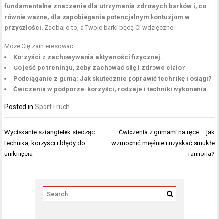
fundamentalne znaczenie dla utrzymania zdrowych barków i, co
równie ważne, dla zapobiegania potencjalnym kontuzjom w
przyszłości.
Zadbaj o to, a Twoje barki będą Ci wdzięczne.
Może Cię zainteresować
Korzyści z zachowywania aktywności fizycznej.
Co jeść po treningu, żeby zachować siłę i zdrowe ciało?
Podciąganie z gumą: Jak skutecznie poprawić technikę i osiągi?
Ćwiczenia w podporze: korzyści, rodzaje i techniki wykonania
Posted in
Sport i ruch
Nawigacja
Wyciskanie sztangielek siedząc –
Ćwiczenia z gumami na ręce – jak
wpisu
technika, korzyści i błędy do
wzmocnić mięśnie i uzyskać smukłe
uniknięcia
ramiona?