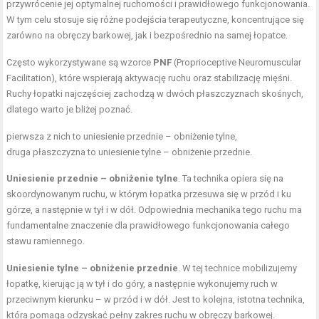
przywrócenie jej optymalnej ruchomości i prawidłowego funkcjonowania.
W tym celu stosuje się różne podejścia terapeutyczne, koncentrujące się
zarówno na obręczy barkowej, jak i bezpośrednio na samej łopatce.
Często wykorzystywane są wzorce
PNF
(Proprioceptive Neuromuscular
Facilitation), które wspierają aktywację ruchu oraz stabilizację mięśni.
Ruchy łopatki najczęściej zachodzą w dwóch płaszczyznach skośnych,
dlatego warto je bliżej poznać.
pierwsza z nich to uniesienie przednie – obniżenie tylne,
druga płaszczyzna to uniesienie tylne – obniżenie przednie.
Uniesienie przednie – obniżenie tylne
. Ta technika opiera się na
skoordynowanym ruchu, w którym łopatka przesuwa się w przód i ku
górze, a następnie w tył i w dół. Odpowiednia mechanika tego ruchu ma
fundamentalne znaczenie dla prawidłowego funkcjonowania całego
stawu ramiennego.
Uniesienie tylne – obniżenie przednie
. W tej technice mobilizujemy
łopatkę, kierując ją w tył i do góry, a następnie wykonujemy ruch w
przeciwnym kierunku – w przód i w dół. Jest to kolejna, istotna technika,
która pomaga odzyskać pełny zakres ruchu w obręczy barkowej.