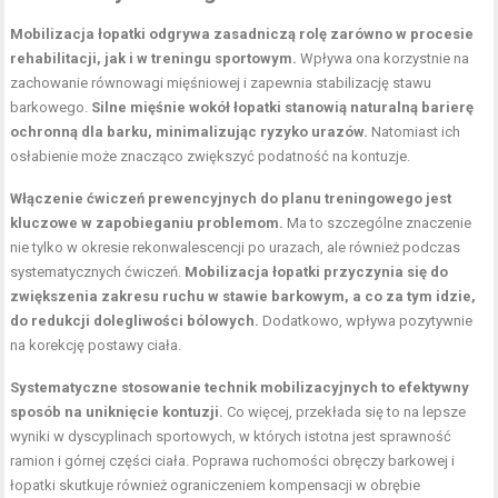
Mobilizacja łopatki odgrywa zasadniczą rolę zarówno w procesie
rehabilitacji, jak i w treningu sportowym.
Wpływa ona korzystnie na
zachowanie równowagi mięśniowej i zapewnia stabilizację stawu
barkowego.
Silne mięśnie wokół łopatki stanowią naturalną barierę
ochronną dla barku, minimalizując ryzyko urazów.
Natomiast ich
osłabienie może znacząco zwiększyć podatność na kontuzje.
Włączenie ćwiczeń prewencyjnych do planu treningowego jest
kluczowe w zapobieganiu problemom.
Ma to szczególne znaczenie
nie tylko w okresie rekonwalescencji po urazach, ale również podczas
systematycznych ćwiczeń.
Mobilizacja łopatki przyczynia się do
zwiększenia zakresu ruchu w stawie barkowym, a co za tym idzie,
do redukcji dolegliwości bólowych.
Dodatkowo, wpływa pozytywnie
na korekcję postawy ciała.
Systematyczne stosowanie technik mobilizacyjnych to efektywny
sposób na uniknięcie kontuzji.
Co więcej, przekłada się to na lepsze
wyniki w dyscyplinach sportowych, w których istotna jest sprawność
ramion i górnej części ciała. Poprawa ruchomości obręczy barkowej i
łopatki skutkuje również ograniczeniem kompensacji w obrębie