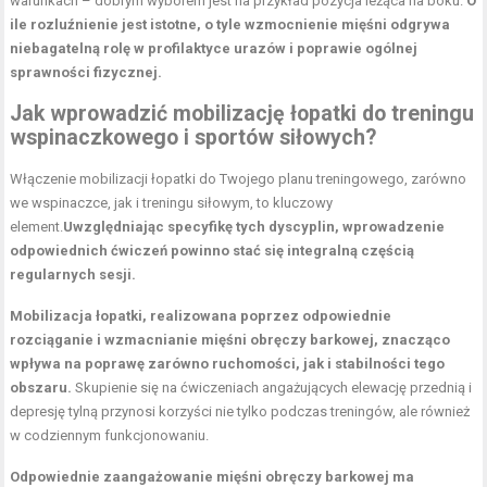
warunkach – dobrym wyborem jest na przykład pozycja leżąca na boku.
O
ile rozluźnienie jest istotne, o tyle wzmocnienie mięśni odgrywa
niebagatelną rolę w profilaktyce urazów i poprawie ogólnej
sprawności fizycznej.
Jak wprowadzić mobilizację łopatki do treningu
wspinaczkowego i sportów siłowych?
Włączenie mobilizacji łopatki do Twojego planu treningowego, zarówno
we wspinaczce, jak i treningu siłowym, to kluczowy
element.
Uwzględniając specyfikę tych dyscyplin, wprowadzenie
odpowiednich ćwiczeń powinno stać się integralną częścią
regularnych sesji.
Mobilizacja łopatki, realizowana poprzez odpowiednie
rozciąganie i
wzmacnianie mięśni obręczy barkowej
, znacząco
wpływa na poprawę zarówno ruchomości, jak i stabilności tego
obszaru.
Skupienie się na ćwiczeniach angażujących elewację przednią i
depresję tylną przynosi korzyści nie tylko podczas treningów, ale również
w codziennym funkcjonowaniu.
Odpowiednie zaangażowanie mięśni obręczy barkowej ma