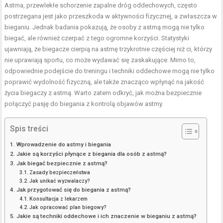
Astma, przewlekłe schorzenie zapalne dróg oddechowych, często
postrzegana jest jako przeszkoda w aktywności fizycznej, a zwłaszcza w
bieganiu. Jednak badania pokazują, że osoby z astmą mogą nie tylko
biegać, ale również czerpać z tego ogromne korzyści. Statystyki
ujawniają, że biegacze cierpią na astmę trzykrotnie częściej niż ci, którzy
nie uprawiają sportu, co może wydawać się zaskakujące. Mimo to,
odpowiednie podejście do treningu i
techniki oddechowe
mogą nie tylko
poprawić wydolność fizyczną, ale także znacząco wpłynąć na jakość
życia biegaczy z astmą. Warto zatem odkryć, jak można bezpiecznie
połączyć pasję do biegania z kontrolą objawów astmy.
Spis treści
Wprowadzenie do astmy i biegania
Jakie są korzyści płynące z biegania dla osób z astmą?
Jak biegać bezpiecznie z astmą?
Zasady bezpieczeństwa
Jak unikać wyzwalaczy?
Jak przygotować się do biegania z astmą?
Konsultacja z lekarzem
Jak opracować plan biegowy?
Jakie są techniki oddechowe i ich znaczenie w bieganiu z astmą?