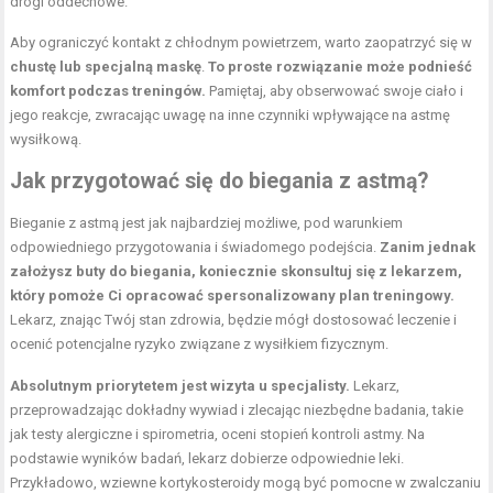
drogi oddechowe.
Aby ograniczyć kontakt z chłodnym powietrzem, warto zaopatrzyć się w
chustę lub specjalną maskę
.
To proste rozwiązanie może podnieść
komfort podczas treningów.
Pamiętaj, aby obserwować swoje ciało i
jego reakcje, zwracając uwagę na inne czynniki wpływające na astmę
wysiłkową.
Jak przygotować się do biegania z astmą?
Bieganie z astmą jest jak najbardziej możliwe, pod warunkiem
odpowiedniego przygotowania i świadomego podejścia.
Zanim jednak
założysz buty do biegania, koniecznie skonsultuj się z lekarzem,
który pomoże Ci opracować spersonalizowany
plan treningowy
.
Lekarz, znając Twój stan zdrowia, będzie mógł dostosować leczenie i
ocenić potencjalne ryzyko związane z wysiłkiem fizycznym.
Absolutnym priorytetem jest wizyta u specjalisty.
Lekarz,
przeprowadzając dokładny wywiad i zlecając niezbędne badania, takie
jak testy alergiczne i spirometria, oceni stopień kontroli astmy. Na
podstawie wyników badań, lekarz dobierze odpowiednie leki.
Przykładowo, wziewne kortykosteroidy mogą być pomocne w zwalczaniu