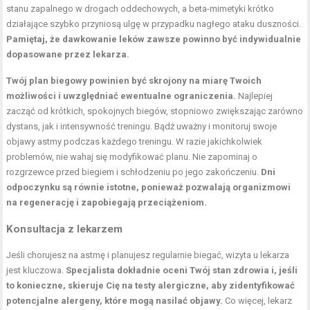
stanu zapalnego w drogach oddechowych, a beta-mimetyki krótko
działające szybko przyniosą ulgę w przypadku nagłego ataku duszności.
Pamiętaj, że dawkowanie leków zawsze powinno być indywidualnie
dopasowane przez lekarza.
Twój
plan biegowy
powinien być skrojony na miarę Twoich
możliwości i uwzględniać ewentualne ograniczenia.
Najlepiej
zacząć od krótkich, spokojnych biegów, stopniowo zwiększając zarówno
dystans, jak i intensywność treningu. Bądź uważny i monitoruj swoje
objawy astmy podczas każdego treningu. W razie jakichkolwiek
problemów, nie wahaj się modyfikować planu. Nie zapominaj o
rozgrzewce przed biegiem i schłodzeniu po jego zakończeniu.
Dni
odpoczynku są równie istotne, ponieważ pozwalają organizmowi
na regenerację i zapobiegają przeciążeniom.
Konsultacja z lekarzem
Jeśli chorujesz na astmę i planujesz regularnie biegać, wizyta u lekarza
jest kluczowa.
Specjalista dokładnie oceni Twój stan zdrowia i, jeśli
to konieczne, skieruje Cię na testy alergiczne, aby zidentyfikować
potencjalne alergeny, które mogą nasilać objawy.
Co więcej, lekarz