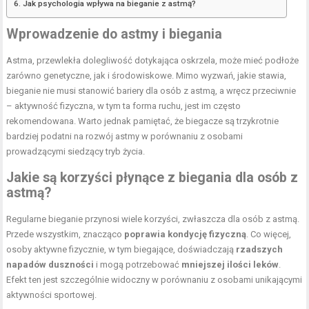
Jak psychologia wpływa na bieganie z astmą?
Wprowadzenie do astmy i biegania
Astma, przewlekła dolegliwość dotykająca oskrzela, może mieć podłoże
zarówno genetyczne, jak i środowiskowe. Mimo wyzwań, jakie stawia,
bieganie nie musi stanowić bariery dla osób z astmą, a wręcz przeciwnie
– aktywność fizyczna, w tym ta forma ruchu, jest im często
rekomendowana. Warto jednak pamiętać, że biegacze są trzykrotnie
bardziej podatni na rozwój astmy w porównaniu z osobami
prowadzącymi siedzący tryb życia.
Jakie są
korzyści płynące z biegania
dla osób z
astmą?
Regularne bieganie przynosi wiele korzyści, zwłaszcza dla osób z astmą.
Przede wszystkim, znacząco
poprawia kondycję fizyczną
. Co więcej,
osoby aktywne fizycznie, w tym biegające, doświadczają
rzadszych
napadów duszności
i mogą potrzebować
mniejszej ilości leków
.
Efekt ten jest szczególnie widoczny w porównaniu z osobami unikającymi
aktywności sportowej.