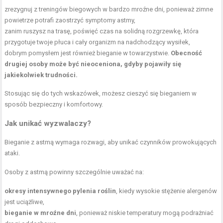
zrezygnuj z treningów biegowych w bardzo mroźne dni, ponieważ zimne
powietrze potrafi zaostrzyć symptomy astmy,
zanim ruszysz na trasę, poświęć czas na solidną rozgrzewkę, która
przygotuje twoje płuca i cały organizm na nadchodzący wysiłek,
dobrym pomysłem jest również bieganie w towarzystwie.
Obecność
drugiej osoby może być nieoceniona, gdyby pojawiły się
jakiekolwiek trudności.
Stosując się do tych wskazówek, możesz cieszyć się bieganiem w
sposób bezpieczny i komfortowy.
Jak unikać wyzwalaczy?
Bieganie z astmą wymaga rozwagi, aby unikać czynników prowokujących
ataki.
Osoby z astmą powinny szczególnie uważać na:
okresy intensywnego pylenia roślin
, kiedy wysokie stężenie alergenów
jest uciążliwe,
bieganie w mroźne dni
, ponieważ niskie temperatury mogą podrażniać