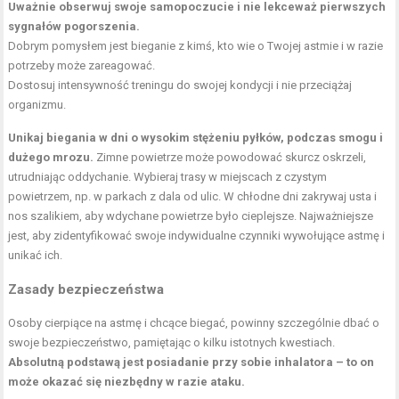
Uważnie obserwuj swoje samopoczucie i nie lekceważ pierwszych
sygnałów pogorszenia.
Dobrym pomysłem jest bieganie z kimś, kto wie o Twojej astmie i w razie
potrzeby może zareagować.
Dostosuj intensywność treningu do swojej kondycji i nie przeciążaj
organizmu.
Unikaj biegania w dni o wysokim stężeniu pyłków, podczas smogu i
dużego mrozu.
Zimne powietrze może powodować skurcz oskrzeli,
utrudniając oddychanie. Wybieraj trasy w miejscach z czystym
powietrzem, np. w parkach z dala od ulic. W chłodne dni zakrywaj usta i
nos szalikiem, aby wdychane powietrze było cieplejsze. Najważniejsze
jest, aby zidentyfikować swoje indywidualne czynniki wywołujące astmę i
unikać ich.
Zasady bezpieczeństwa
Osoby cierpiące na astmę i chcące biegać, powinny szczególnie dbać o
swoje bezpieczeństwo, pamiętając o kilku istotnych kwestiach.
Absolutną podstawą jest posiadanie przy sobie inhalatora – to on
może okazać się niezbędny w razie ataku.