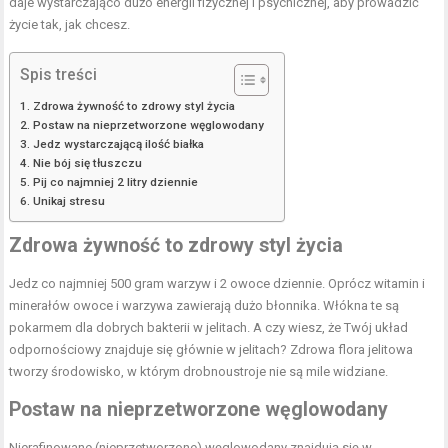
daje wystarczająco dużo energii fizycznej i psychicznej, aby prowadzić
życie tak, jak chcesz.
Spis treści
Zdrowa żywność to zdrowy styl życia
Postaw na nieprzetworzone węglowodany
Jedz wystarczającą ilość białka
Nie bój się tłuszczu
Pij co najmniej 2 litry dziennie
Unikaj stresu
Zdrowa
żywność
to zdrowy styl życia
Jedz co najmniej 500 gram warzyw i 2 owoce dziennie. Oprócz witamin i
minerałów owoce i warzywa zawierają dużo błonnika. Włókna te są
pokarmem dla dobrych bakterii w jelitach. A czy wiesz, że Twój układ
odpornościowy znajduje się głównie w jelitach? Zdrowa flora jelitowa
tworzy środowisko, w którym drobnoustroje nie są mile widziane.
Postaw na
nieprzetworzone
węglowodany
Nierafinowane (nieprzetworzone) węglowodany znajdują się w