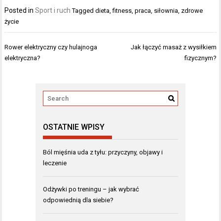
Posted in
Sport i ruch
Tagged
dieta
,
fitness
,
praca
,
siłownia
,
zdrowe
życie
Nawigacja
Rower elektryczny czy hulajnoga
Jak łączyć masaż z wysiłkiem
wpisu
elektryczna?
fizycznym?
OSTATNIE WPISY
Ból mięśnia uda z tyłu: przyczyny, objawy i
leczenie
Odżywki po treningu – jak wybrać
odpowiednią dla siebie?