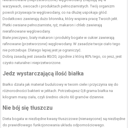
warzywach, owocach i produktach pełnoziarnistych. Twój organizm
powoli przyswaja te węglowodany, co na dłużej uspokaja głód.
Dodatkowo zawierają dużo błonnika, który wspiera pracę Twoich jelit.
Płatki owsiane pełnoziarniste, ryż, makaron i chleb zawierają
nierafinowane węglowodany.
Białe pieczywo, biały makaron i produkty bogate w cukier zawierają
rafinowane (przetworzone) węglowodany. W zasadzie twoje ciało tego
nie potrzebuje. Dlatego lepiej jest je ograniczyć.
Dobrą zasadą jest zasada 80/20, zgodnie z którą 80% tego, co jesz, jest
czysto naturalne i nieprzetworzone.
Jedz wystarczającą ilość
białka
Białko działa jak materiał budulcowy w twoim ciele i przyczynia się do
różnorodności bakterii w jelitach. Potrzebujesz 0,8 grama białka na
kilogram masy ciała, czyli średnio około 60 gramów dziennie.
Nie bój się
tłuszczu
Dieta bogata w niezbędne kwasy tłuszczowe (nienasycone) są niezbędne
do prawidłowego funkcjonowania układu odpornościowego.