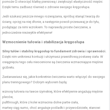
pomoże Ci otworzyć klatkę piersiową i zwiększyć elastyczność mięśni.
Dzięki temu zadbasz również o zdrowie swojego kręgosłupa.
Jeśli szukasz jeszcze innego rozwiązania, spróbuj stanąć twarzą do
ściany, oprzyj na niej dłonie, a następnie powoli przesuwaj je do tyłu,
podążając za nimi wzrokiem. To naprawdę proste ćwiczenie, a
jednocześnie niezwykle efektywne!
Wzmocnienie tułowia i stabilizacja kręgosłupa
Silny tułów i stabilny kręgosłup to fundament zdrowia i sprawności.
Dzięki nim unikniesz kontuzji i utrzymasz prawidłową postawę ciała. W
osiągnięciu tego celu nieocenione są
ćwiczenia wzmacniające mięśnie
grzbietu.
Zastanawiasz się, jakie konkretnie ćwiczenia warto włączyć do swojego
planu treningowego? Dobrym wyborem będą:
wznosy tułowia na ławce rzymskiej, które efektywnie angażują
mięśnie
pleców
,
pullthrough, które z kolei wzmacnia dolne partie ciała,
martwy ciąg
sumo, choć angażuje pośladki i przywodziciele, stanowi