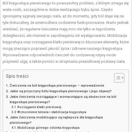
Ból kręgosłupa piersiowego to powszechny problem, z którym zmaga się
wiele osób, szczególnie w dobie siedzącego trybu życia. Często
ignorujemy sygnały swojego ciała, aż do momentu, gdy ból staje się na
tyle dokuczliwy, że uniemożliwia codzienne funkcjonowanie. Warto jednak
wiedzieć, że regularne ćwiczenia mają moc nie tylko w łagodzeniu
dolegliwości, ale również w zapobieganiu ich występowaniu. Mobilizacja
kręgosłupa oraz rozciąganie klatki piersiowej to kluczowe elementy, które
mogą znacząco poprawić jakość życia i zdrowie naszego kręgosłupa.
Wprowadzenie odpowiednich ćwiczeń do codziennej rutyny może
przynieść ulgę, a także pomóc w utrzymaniu prawidłowej postawy ciała.
Spis treści
Ćwiczenia na ból kręgosłupa piersiowego – wprowadzenie
Jakie są przyczyny bólu kręgosłupa piersiowego i jego objawy?
Jakie ćwiczenia rozciągające i wzmacniające są skuteczne na ból
kręgosłupa piersiowego?
Rozciąganie klatki piersiowej
Wzmocnienie tułowia i stabilizacja kręgosłupa
Jakie ćwiczenia mobilizujące są najlepsze dla kręgosłupa
piersiowego?
Mobilizacja górnego odcinka kręgosłupa