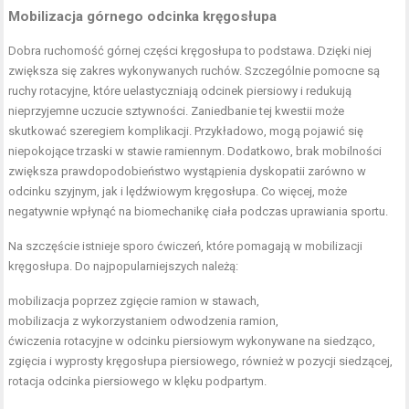
Mobilizacja górnego odcinka kręgosłupa
Dobra ruchomość górnej części kręgosłupa to podstawa. Dzięki niej
zwiększa się zakres wykonywanych ruchów. Szczególnie pomocne są
ruchy rotacyjne, które uelastyczniają odcinek piersiowy i redukują
nieprzyjemne uczucie sztywności. Zaniedbanie tej kwestii może
skutkować szeregiem komplikacji. Przykładowo, mogą pojawić się
niepokojące trzaski w stawie ramiennym. Dodatkowo, brak mobilności
zwiększa prawdopodobieństwo wystąpienia dyskopatii zarówno w
odcinku szyjnym, jak i lędźwiowym kręgosłupa. Co więcej, może
negatywnie wpłynąć na biomechanikę ciała podczas uprawiania sportu.
Na szczęście istnieje sporo ćwiczeń, które pomagają w mobilizacji
kręgosłupa. Do najpopularniejszych należą:
mobilizacja poprzez zgięcie ramion w stawach,
mobilizacja z wykorzystaniem odwodzenia ramion,
ćwiczenia rotacyjne w odcinku piersiowym wykonywane na siedząco,
zgięcia i wyprosty kręgosłupa piersiowego, również w pozycji siedzącej,
rotacja odcinka piersiowego w klęku podpartym.