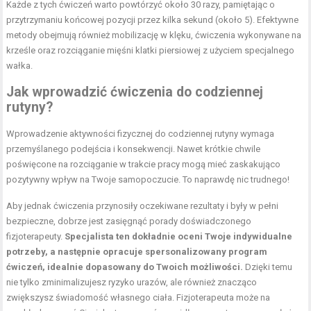
Każde z tych ćwiczeń warto powtórzyć około 30 razy, pamiętając o
przytrzymaniu końcowej pozycji przez kilka sekund (około 5). Efektywne
metody obejmują również mobilizację w klęku, ćwiczenia wykonywane na
krześle oraz rozciąganie mięśni klatki piersiowej z użyciem specjalnego
wałka.
Jak wprowadzić ćwiczenia do codziennej
rutyny?
Wprowadzenie aktywności fizycznej do codziennej rutyny wymaga
przemyślanego podejścia i konsekwencji. Nawet krótkie chwile
poświęcone na rozciąganie w trakcie pracy mogą mieć zaskakująco
pozytywny wpływ na Twoje samopoczucie. To naprawdę nic trudnego!
Aby jednak ćwiczenia przynosiły oczekiwane rezultaty i były w pełni
bezpieczne, dobrze jest zasięgnąć porady doświadczonego
fizjoterapeuty.
Specjalista ten dokładnie oceni Twoje indywidualne
potrzeby, a następnie opracuje spersonalizowany program
ćwiczeń, idealnie dopasowany do Twoich możliwości.
Dzięki temu
nie tylko zminimalizujesz ryzyko urazów, ale również znacząco
zwiększysz świadomość własnego ciała. Fizjoterapeuta może na