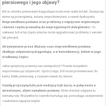
piersiowego i jego objawy?
Ból w odcinku piersiowym kręgosłupa może mieć wiele źródeł. Zazwyczaj
winne są przeciążenia, zmiany zwyrodnieniowe, a nawet dyskopatia.
Nieprawidłowa postawa oraz problemy z napięciem mięśniowym
również często prowadzą do nieprzyjemnych dolegliwości.
Co
ciekawe, ból w tej części pleców może sygnalizować problemy z sercem
lub płucami.
Utrzymywanie przez dłuższy czas nieprawidłowej postawy
skutkuje sztywnością kręgosłupa, a w konsekwencji, bólem w jego
środkowej części.
Jakie symptomy powinny nas zaniepokoić? Przede wszystkim
wspomniana już sztywność. Oprócz tego, ból może promieniować do
karku, klatki piersiowej, a czasami nawet do ramion.
Częstą przyczyną bólu jest siedzący tryb życia, w połączeniu z
utrwalonymi, złymi nawykami postawy.
Stres również odgrywa tu
niemałą rolę. Wszystkie te czynniki kumulują się, powodując usztywnienie
i nadmierne napięcie mięśni.