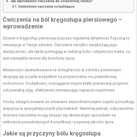
Jak wprowadzić ćwiczenia do codziennej rutyny?
Oddechowe ćwiczenia rozluźniające
Ćwiczenia na ból kręgosłupa piersiowego –
wprowadzenie
Dbanie o kręgosłup piersiowy poprzez regularną aktywność fizyczną to
inwestycja w Twoje zdrowie. Ćwiczenia nie tylko zwiększają jego
elastyczność, ale także pomagają w redukcji bólu i sztywności karku, co
jest niezwykle istotne dla komfortu życia.
Aktywności ukierunkowane na dolegliwości w odcinku piersiowym
skupiają się przede wszystkim na przywróceniu mu prawidłowej
ruchomości. Dodatkowo, rozciąganie mięśni klatki piersiowej przynosi
odczuwalną ulgę, efektywnie zmniejszając napięcie mięśniowe.
Osoby zdiagnozowane ze zmianami zwyrodnieniowymi często poszukują
wsparcia w specjalistycznych placówkach. Niemniej jednak, odpowiednio
dobrane ćwiczenia mogą okazać się skutecznym sposobem na
uniknięcie poważniejszych komplikacji i poprawę jakości życia.
Jakie są przyczyny bólu kręgosłupa