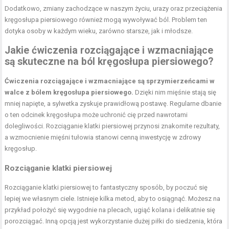
Dodatkowo, zmiany zachodzące w naszym życiu, urazy oraz przeciążenia
kręgosłupa piersiowego również mogą wywoływać ból. Problem ten
dotyka osoby w każdym wieku, zarówno starsze, jak i młodsze.
Jakie ćwiczenia rozciągające i wzmacniające
są skuteczne na ból kręgosłupa piersiowego?
Ćwiczenia rozciągające i wzmacniające są sprzymierzeńcami w
walce z bólem kręgosłupa piersiowego.
Dzięki nim mięśnie stają się
mniej napięte, a sylwetka zyskuje prawidłową postawę. Regularne dbanie
o ten odcinek kręgosłupa może uchronić cię przed nawrotami
dolegliwości. Rozciąganie klatki piersiowej przynosi znakomite rezultaty,
a wzmocnienie mięśni tułowia stanowi cenną inwestycję w zdrowy
kręgosłup.
Rozciąganie klatki piersiowej
Rozciąganie klatki piersiowej to fantastyczny sposób, by poczuć się
lepiej we własnym ciele. Istnieje kilka metod, aby to osiągnąć. Możesz na
przykład położyć się wygodnie na plecach, ugiąć kolana i delikatnie się
porozciągać. Inną opcją jest wykorzystanie dużej piłki do siedzenia, która