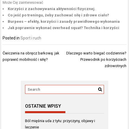
Może Cię zainteresować
Korzyści z zachowywania aktywności fizycznej.
Co jeść po treningu, żeby zachować siłę i zdrowe ciało?
Burpees – efekty, korzyści i zasady prawidłowego wykonania
Jak poprawnie wykonać overhead squat? Technika i korzyści
Posted in
Sport i ruch
Nawigacja
Ćwiczenia na obręcz barkową: jak
Dlaczego warto biegać codziennie?
wpisu
poprawić mobilność i siłę?
Przewodnik po korzyściach
zdrowotnych
OSTATNIE WPISY
Ból mięśnia uda z tyłu: przyczyny, objawy i
leczenie