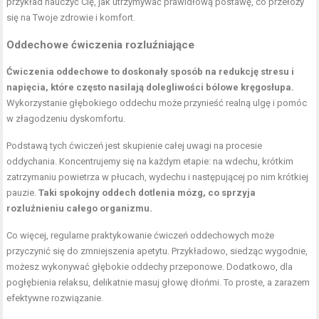
przykład nauczyć Cię, jak utrzymywać prawidłową postawę, co przełoży
się na Twoje zdrowie i komfort.
Oddechowe ćwiczenia rozluźniające
Ćwiczenia oddechowe to doskonały sposób na redukcję stresu i
napięcia, które często nasilają dolegliwości bólowe kręgosłupa.
Wykorzystanie głębokiego oddechu może przynieść realną ulgę i pomóc
w złagodzeniu dyskomfortu.
Podstawą tych ćwiczeń jest skupienie całej uwagi na procesie
oddychania. Koncentrujemy się na każdym etapie: na wdechu, krótkim
zatrzymaniu powietrza w płucach, wydechu i następującej po nim krótkiej
pauzie.
Taki spokojny oddech dotlenia mózg, co sprzyja
rozluźnieniu całego organizmu.
Co więcej, regularne praktykowanie ćwiczeń oddechowych może
przyczynić się do zmniejszenia apetytu. Przykładowo, siedząc wygodnie,
możesz wykonywać głębokie oddechy przeponowe. Dodatkowo, dla
pogłębienia relaksu, delikatnie masuj głowę dłońmi. To proste, a zarazem
efektywne rozwiązanie.