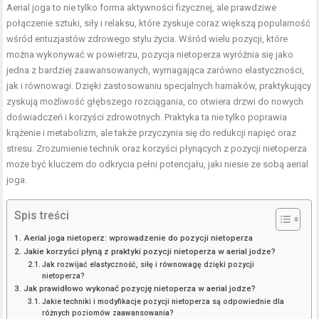
Aerial joga to nie tylko
forma aktywności fizycznej
, ale prawdziwe
połączenie sztuki, siły i relaksu, które zyskuje coraz większą popularność
wśród entuzjastów zdrowego stylu życia. Wśród wielu pozycji, które
można wykonywać w powietrzu, pozycja nietoperza wyróżnia się jako
jedna z bardziej zaawansowanych, wymagająca zarówno elastyczności,
jak i równowagi. Dzięki zastosowaniu specjalnych hamaków, praktykujący
zyskują możliwość głębszego rozciągania, co otwiera drzwi do nowych
doświadczeń i korzyści zdrowotnych. Praktyka ta nie tylko poprawia
krążenie i metabolizm, ale także przyczynia się do redukcji napięć oraz
stresu. Zrozumienie technik oraz korzyści płynących z pozycji nietoperza
może być kluczem do odkrycia pełni potencjału, jaki niesie ze sobą aerial
joga.
Spis treści
Aerial joga nietoperz: wprowadzenie do pozycji nietoperza
Jakie korzyści płyną z praktyki pozycji nietoperza w aerial jodze?
Jak rozwijać elastyczność, siłę i równowagę dzięki pozycji
nietoperza?
Jak prawidłowo wykonać pozycję nietoperza w aerial jodze?
Jakie techniki i modyfikacje pozycji nietoperza są odpowiednie dla
różnych poziomów zaawansowania?