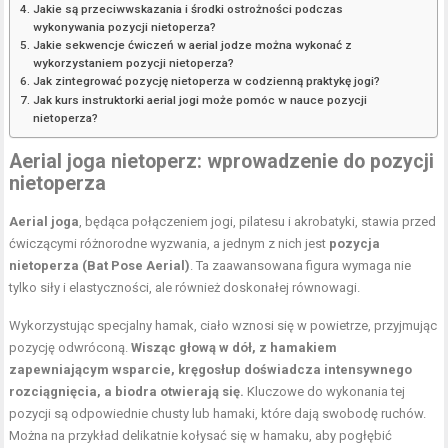
Jakie są przeciwwskazania i środki ostrożności podczas
wykonywania pozycji nietoperza?
Jakie sekwencje ćwiczeń w aerial jodze można wykonać z
wykorzystaniem pozycji nietoperza?
Jak zintegrować pozycję nietoperza w codzienną praktykę jogi?
Jak kurs instruktorki aerial jogi może pomóc w nauce pozycji
nietoperza?
Aerial joga nietoperz: wprowadzenie do pozycji
nietoperza
Aerial joga
, będąca połączeniem jogi, pilatesu i akrobatyki, stawia przed
ćwiczącymi różnorodne wyzwania, a jednym z nich jest
pozycja
nietoperza (Bat Pose Aerial)
. Ta zaawansowana figura wymaga nie
tylko siły i elastyczności, ale również doskonałej równowagi.
Wykorzystując specjalny hamak, ciało wznosi się w powietrze, przyjmując
pozycję odwróconą.
Wisząc głową w dół, z hamakiem
zapewniającym wsparcie, kręgosłup doświadcza intensywnego
rozciągnięcia, a biodra otwierają się.
Kluczowe do wykonania tej
pozycji są odpowiednie chusty lub hamaki, które dają swobodę ruchów.
Można na przykład delikatnie kołysać się w hamaku, aby pogłębić