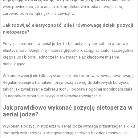
więc powiedzieć, że ta asana to kompleksowa troska o twoje ciało,
zarówno od wewnątrz, jak i na zewnątrz.
Jak rozwijać elastyczność, siłę i równowagę dzięki pozycji
nietoperza?
Pozycja nietoperza w aerial jodze to fantastyczny sposób na poprawę
elastyczności. Dzięki niej możesz głęboko rozciągnąć ciało, szczególnie
kręgosłup i biodra, jednocześnie wzmacniając kluczowe mięśnie
stabilizujące.
W konsekwencji nie tylko zyskasz siłę, ale i poprawisz swoją równowagę.
Regularne sesje z hamakiem przynoszą szereg dodatkowych korzyści,
takich jak
zwiększenie zakresu ruchu
i poprawa ogólnej mobilności ciała.
To naprawdę proste i niezwykle efektywne rozwiązanie!
Jak prawidłowo wykonać pozycję nietoperza w
aerial jodze?
Wykonanie pozycji nietoperza w aerial jodze wymaga przestrzegania kilku
istotnych wskazówek, które gwarantują zarówno bezpieczeństwo, jak i