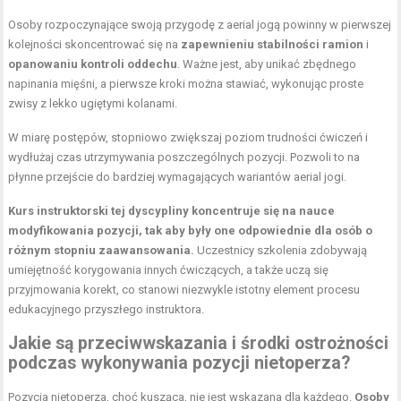
Osoby rozpoczynające swoją przygodę z aerial jogą powinny w pierwszej
kolejności skoncentrować się na
zapewnieniu stabilności ramion
i
opanowaniu kontroli oddechu
. Ważne jest, aby unikać zbędnego
napinania mięśni, a pierwsze kroki można stawiać, wykonując proste
zwisy z lekko ugiętymi kolanami.
W miarę postępów, stopniowo zwiększaj poziom trudności ćwiczeń i
wydłużaj czas utrzymywania poszczególnych pozycji. Pozwoli to na
płynne przejście do bardziej wymagających wariantów
aerial jogi
.
Kurs instruktorski tej dyscypliny koncentruje się na nauce
modyfikowania pozycji, tak aby były one odpowiednie dla osób o
różnym stopniu zaawansowania.
Uczestnicy szkolenia zdobywają
umiejętność korygowania innych ćwiczących, a także uczą się
przyjmowania korekt, co stanowi niezwykle istotny element procesu
edukacyjnego przyszłego instruktora.
Jakie są przeciwwskazania i środki ostrożności
podczas wykonywania pozycji nietoperza?
Pozycja nietoperza, choć kusząca, nie jest wskazana dla każdego.
Osoby