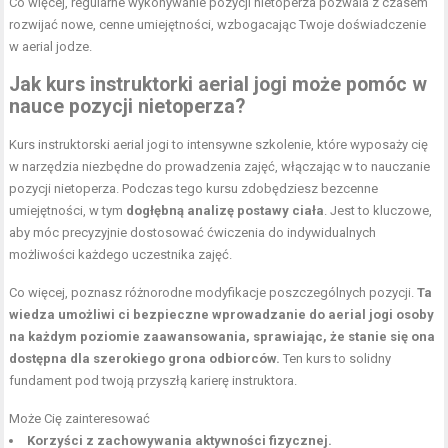
Co więcej, regularne wykonywanie pozycji nietoperza pozwala z czasem
rozwijać nowe, cenne umiejętności, wzbogacając Twoje doświadczenie
w aerial jodze.
Jak kurs instruktorki aerial jogi może pomóc w
nauce pozycji nietoperza?
Kurs instruktorski aerial jogi to intensywne szkolenie, które wyposaży cię
w narzędzia niezbędne do prowadzenia zajęć, włączając w to nauczanie
pozycji nietoperza. Podczas tego kursu zdobędziesz bezcenne
umiejętności, w tym
dogłębną analizę postawy ciała
. Jest to kluczowe,
aby móc precyzyjnie dostosować ćwiczenia do indywidualnych
możliwości każdego uczestnika zajęć.
Co więcej, poznasz różnorodne modyfikacje poszczególnych pozycji.
Ta
wiedza umożliwi ci bezpieczne wprowadzanie do aerial jogi osoby
na każdym poziomie zaawansowania, sprawiając, że stanie się ona
dostępna dla szerokiego grona odbiorców.
Ten kurs to solidny
fundament pod twoją przyszłą karierę instruktora.
Może Cię zainteresować
Korzyści z zachowywania aktywności fizycznej.