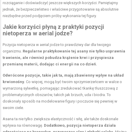
rozciąganie i doświadczyć jeszcze większych korzyści. Pamiętajmy
jednak, że bezpieczeństwo i właściwe przygotowanie są absolutnie
niezbędne przed podjęciem próby wykonania tej figury.
Jakie korzyści płyną z praktyki pozycji
nietoperza w aerial jodze?
Pozycja nietoperza w aerial jodze to prawdziwy dar dla twojego
organizmu.
Regularne praktykowanie tej asany nie tylko usprawnia
trawienie, ale również pobudza krążenie krwi i przyspiesza
przemianę materii, dodając ci energii na co dzień.
Odwrócone pozycje, takie jak ta, mają zbawienny wpływ na układ
krwionośny.
Co więcej, mogą być twoim sprzymierzeńcem w walce o
wymarzoną sylwetkę, pomagając zredukować tkankę tłuszczową z
problematycznych obszarów, takich jak brzuch, uda i biodra. To
doskonały sposób na modelowanie figury i poczucie się pewniej w
swoim ciele.
Asana ta nie tylko zwiększa elastyczność i siłę, ale także doskonale
wpływa na równowagę.
Dodatkowo, pozycja nietoperza działa
odprężająco na kręgosłup, przynosząc ulgę i głęboki relaks.
Można