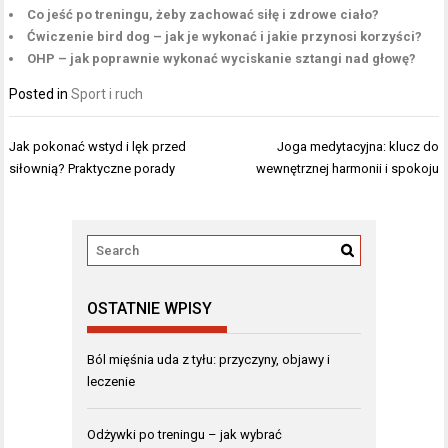
Co jeść po treningu, żeby zachować siłę i zdrowe ciało?
Ćwiczenie bird dog – jak je wykonać i jakie przynosi korzyści?
OHP – jak poprawnie wykonać wyciskanie sztangi nad głowę?
Posted in
Sport i ruch
Nawigacja
Jak pokonać wstyd i lęk przed
Joga medytacyjna: klucz do
wpisu
siłownią? Praktyczne porady
wewnętrznej harmonii i spokoju
OSTATNIE WPISY
Ból mięśnia uda z tyłu: przyczyny, objawy i
leczenie
Odżywki po treningu – jak wybrać