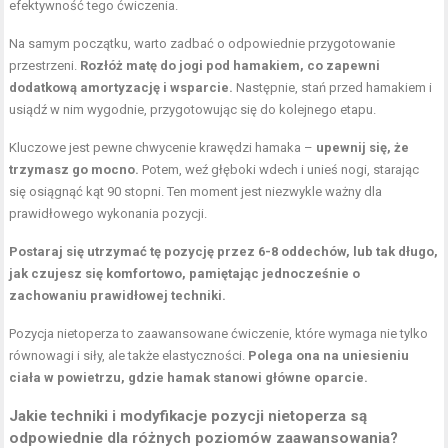
efektywność tego ćwiczenia.
Na samym początku, warto zadbać o odpowiednie przygotowanie
przestrzeni.
Rozłóż matę do jogi pod hamakiem, co zapewni
dodatkową amortyzację i wsparcie.
Następnie, stań przed hamakiem i
usiądź w nim wygodnie, przygotowując się do kolejnego etapu.
Kluczowe jest pewne chwycenie krawędzi hamaka –
upewnij się, że
trzymasz go mocno.
Potem, weź głęboki wdech i unieś nogi, starając
się osiągnąć kąt 90 stopni. Ten moment jest niezwykle ważny dla
prawidłowego wykonania pozycji.
Postaraj się utrzymać tę pozycję przez 6-8 oddechów, lub tak długo,
jak czujesz się komfortowo, pamiętając jednocześnie o
zachowaniu prawidłowej techniki.
Pozycja nietoperza to zaawansowane ćwiczenie, które wymaga nie tylko
równowagi i siły, ale także elastyczności.
Polega ona na uniesieniu
ciała w powietrzu, gdzie hamak stanowi główne oparcie.
Jakie techniki i modyfikacje pozycji nietoperza są
odpowiednie dla różnych poziomów zaawansowania?