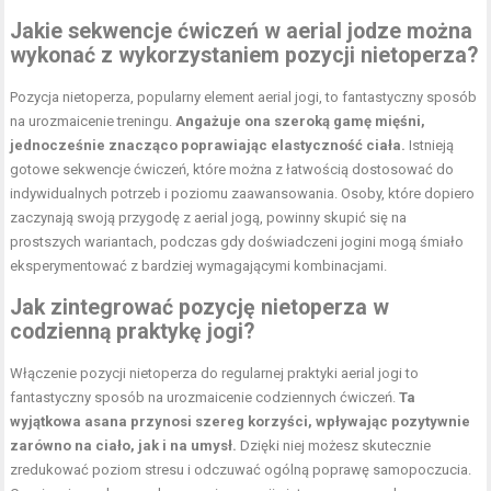
Jakie sekwencje ćwiczeń w aerial jodze można
wykonać z wykorzystaniem pozycji nietoperza?
Pozycja nietoperza, popularny element aerial jogi, to fantastyczny sposób
na urozmaicenie treningu.
Angażuje ona szeroką gamę mięśni,
jednocześnie znacząco poprawiając elastyczność ciała.
Istnieją
gotowe sekwencje ćwiczeń, które można z łatwością dostosować do
indywidualnych potrzeb i poziomu zaawansowania. Osoby, które dopiero
zaczynają swoją przygodę z aerial jogą, powinny skupić się na
prostszych wariantach, podczas gdy doświadczeni jogini mogą śmiało
eksperymentować z bardziej wymagającymi kombinacjami.
Jak zintegrować pozycję nietoperza w
codzienną praktykę jogi?
Włączenie pozycji nietoperza do regularnej praktyki aerial jogi to
fantastyczny sposób na urozmaicenie codziennych ćwiczeń.
Ta
wyjątkowa asana przynosi szereg korzyści, wpływając pozytywnie
zarówno na ciało, jak i na umysł.
Dzięki niej możesz skutecznie
zredukować poziom stresu i odczuwać ogólną poprawę samopoczucia.