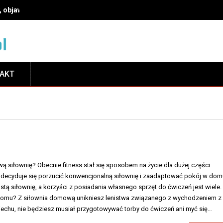
, objawy i leczenie
TAKT
 siłownię? Obecnie fitness stał się sposobem na życie dla dużej części
ch decyduje się porzucić konwencjonalną siłownię i zaadaptować pokój w dom
stą siłownię, a korzyści z posiadania własnego sprzęt do ćwiczeń jest wiele.
 domu? Z siłownia domową unikniesz lenistwa związanego z wychodzeniem z
echu, nie będziesz musiał przygotowywać torby do ćwiczeń ani myć się…