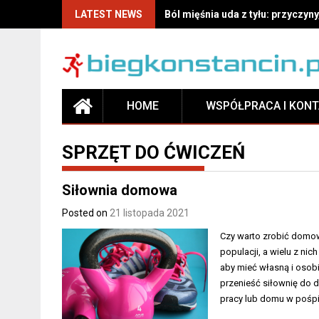
LATEST NEWS
Ból mięśnia uda z tyłu: przyczyny
HOME
WSPÓŁPRACA I KON
SPRZĘT DO ĆWICZEŃ
Siłownia domowa
Posted on
21 listopada 2021
Czy warto zrobić domową
populacji, a wielu z ni
aby mieć własną i osobi
przenieść siłownię do
pracy lub domu w pośpi