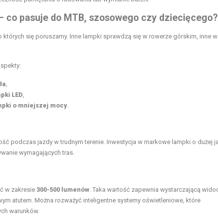
– co pasuje do MTB, szosowego czy dziecięcego?
o których się poruszamy. Inne lampki sprawdzą się w rowerze górskim, inne w
aspekty:
ła
,
mpki LED
,
mpki o mniejszej mocy
.
ość podczas jazdy w trudnym terenie. Inwestycja w markowe lampki o dużej j
ywanie wymagających tras.
ść w zakresie
300-500 lumenów
. Taka wartość zapewnia wystarczającą wido
ym atutem. Można rozważyć inteligentne systemy oświetleniowe, które
ych warunków.