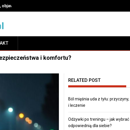
ć odpowiednią dla siebie?
TAKT
bezpieczeństwa i komfortu?
RELATED POST
Ból mięśnia uda z tyłu: przyczyny
i leczenie
Odżywki po treningu – jak wybrać
odpowiednią dla siebie?