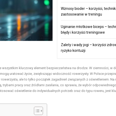
Wznosy bioder – korzyści, technik
zastosowanie w treningu
Uginanie młotkowe biceps – techn
błędy i korzyści treningowe
Zalety i wady jogi – korzyści zdro
ryzyko kontuzji
zede wszystkim kluczowy element bezpieczeństwa na drodze. W ciemności, w 
mogą uratować życie, zwiększając widoczność rowerzysty. W Polsce przepi
 rowerzysta, ale to tylko początek zagadnień związanych z oświetleniem. Na 
, trybami pracy oraz źródłami zasilania, co sprawia, że wybór odpowiednieg
ostosować oświetlenie do indywidualnych potrzeb oraz do typu roweru, jest k