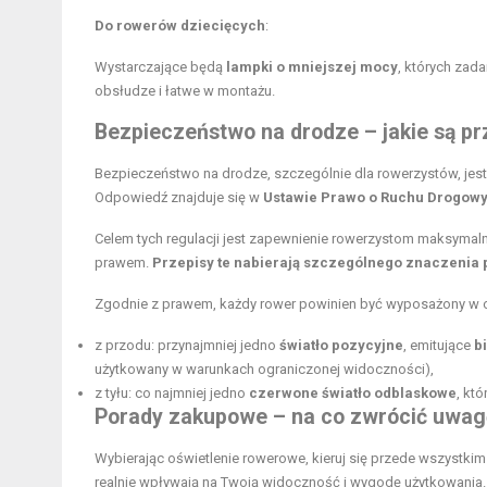
Do rowerów dziecięcych
:
Wystarczające będą
lampki o mniejszej mocy
, których zad
obsłudze i łatwe w montażu.
Bezpieczeństwo na drodze – jakie są p
Bezpieczeństwo na drodze, szczególnie dla rowerzystów, jest
Odpowiedź znajduje się w
Ustawie Prawo o Ruchu Drogow
Celem tych regulacji jest zapewnienie rowerzystom maksyma
prawem.
Przepisy te nabierają szczególnego znaczenia
Zgodnie z prawem, każdy rower powinien być wyposażony w o
z przodu: przynajmniej jedno
światło pozycyjne
, emitujące
b
użytkowany w warunkach ograniczonej widoczności),
z tyłu: co najmniej jedno
czerwone światło odblaskowe
, kt
Porady zakupowe – na co zwrócić uwag
Wybierając oświetlenie rowerowe, kieruj się przede wszystkim
realnie wpływają na Twoją widoczność i wygodę użytkowania.