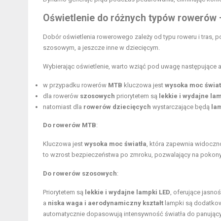
Oświetlenie do różnych typów rowerów 
Dobór oświetlenia rowerowego zależy od typu roweru i tras, p
szosowym, a jeszcze inne w dziecięcym.
Wybierając oświetlenie, warto wziąć pod uwagę następujące 
w przypadku rowerów
MTB
kluczowa jest
wysoka moc świat
dla rowerów
szosowych
priorytetem są
lekkie i wydajne la
natomiast dla
rowerów dziecięcych
wystarczające będą
la
Do rowerów MTB
:
Kluczowa jest
wysoka moc światła
, która zapewnia widoczn
to wzrost bezpieczeństwa po zmroku, pozwalający na pokon
Do rowerów szosowych
:
Priorytetem są
lekkie i wydajne lampki LED
, oferujące jasno
a
niska waga i aerodynamiczny kształt
lampki są dodatkow
automatycznie dopasowują intensywność światła do panując