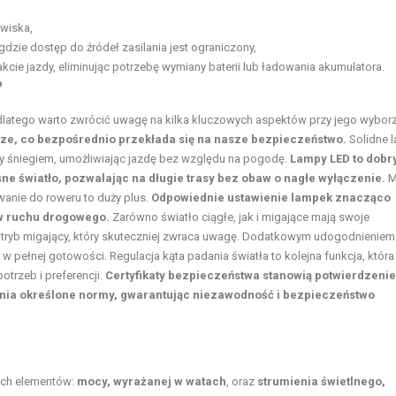
owiska,
zie dostęp do źródeł zasilania jest ograniczony,
akcie jazdy, eliminując potrzebę wymiany baterii lub ładowania akumulatora.
?
dlatego warto zwrócić uwagę na kilka kluczowych aspektów przy jego wybor
odze, co bezpośrednio przekłada się na nasze bezpieczeństwo.
Solidne 
 śniegiem, umożliwiając jazdę bez względu na pogodę.
Lampy LED to dobr
ne światło, pozwalając na długie trasy bez obaw o nagłe wyłączenie.
M
wanie do roweru to duży plus.
Odpowiednie ustawienie lampek znacząco
w ruchu drogowego.
Zarówno światło ciągłe, jak i migające mają swoje
ę tryb migający, który skuteczniej zwraca uwagę. Dodatkowym udogodnieniem 
 pełnej gotowości. Regulacja kąta padania światła to kolejna funkcja, która
trzeb i preferencji.
Certyfikaty bezpieczeństwa stanowią potwierdzenie
łnia określone normy, gwarantując niezawodność i bezpieczeństwo
ych elementów:
mocy, wyrażanej w watach
, oraz
strumienia świetlnego,