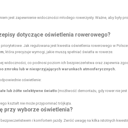
aniem jest zapewnienie widoczności młodego rowerzysty. Ważne, aby były pr
rzepisy dotyczące oświetlenia rowerowego?
 priorytetowe. Jak regulowana jest kwestia oświetlenia rowerowego w Polsce
ym
, która precyzuje wymogi, jakie muszą spełniać światła w rowerze.
lnej widoczności, co podnosi poziom ich bezpieczeństwa oraz zapewnia zgo
 po zmroku lub w niesprzyjających warunkach atmosferycznych.
dpowiednie oświetlenie:
iałe lub żółte selektywne światło
(możliwość demontażu, gdy rower nie jest
órego kształt nie może przypominać trójkąta.
ę przy wyborze oświetlenia?
 bezpieczeństwem i komfortem jazdy. Zwróć uwagę na kilka istotnych kwestii