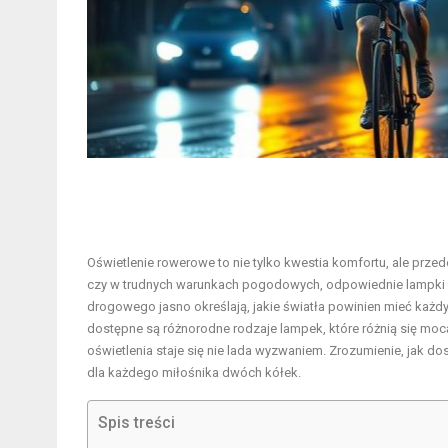
Oświetlenie rowerowe to nie tylko kwestia komfortu, ale pr
czy w trudnych warunkach pogodowych, odpowiednie lampki 
drogowego jasno określają, jakie światła powinien mieć każdy
dostępne są różnorodne rodzaje lampek, które różnią się mocą
oświetlenia staje się nie lada wyzwaniem. Zrozumienie, jak d
dla każdego miłośnika dwóch kółek.
Spis treści