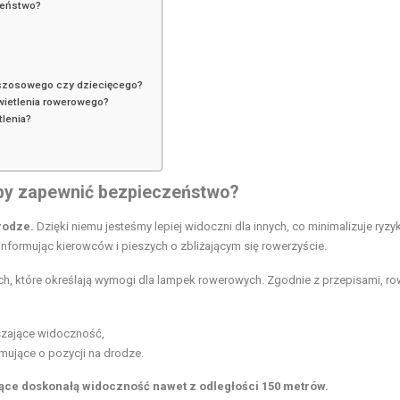
zeństwo?
o
 szosowego czy dziecięcego?
wietlenia rowerowego?
lenia?
aby zapewnić bezpieczeństwo?
rodze.
Dzięki niemu jesteśmy lepiej widoczni dla innych, co minimalizuje ryzy
nformując kierowców i pieszych o zbliżającym się rowerzyście.
ych, które określają wymogi dla lampek rowerowych. Zgodnie z przepisami,
ro
kszające widoczność,
rmujące o pozycji na drodze.
jące doskonałą widoczność nawet z odległości 150 metrów.