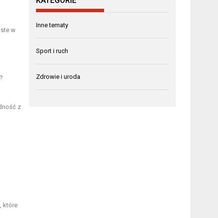
KATEGORIE
Inne tematy
oste w
Sport i ruch
Zdrowie i uroda
?
dność z
, które