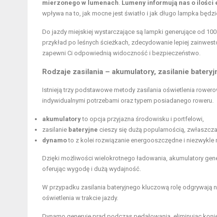
mierzonego w lumenach
.
Lumeny informują nas o ilości
wpływa na to, jak mocne jest światło i jak długo lampka będzi
Do jazdy miejskiej wystarczające są lampki generujące od 100
przykład po leśnych ścieżkach, zdecydowanie lepiej zainwest
zapewni Ci odpowiednią widoczność i bezpieczeństwo.
Rodzaje zasilania – akumulatory, zasilanie batery
Istnieją trzy podstawowe metody zasilania oświetlenia rowe
indywidualnymi potrzebami oraz typem posiadanego roweru.
akumulatory
to opcja przyjazna środowisku i portfelowi,
zasilanie
bateryjne
cieszy się dużą popularnością, zwłaszc
dynamo
to z kolei rozwiązanie energooszczędne i niezwykle
Dzięki możliwości wielokrotnego ładowania, akumulatory gen
oferując wygodę i dużą wydajność.
W przypadku zasilania bateryjnego kluczową rolę odgrywają 
oświetlenia w trakcie jazdy.
Dynamo generuje prąd podczas pedałowania, eliminując konie