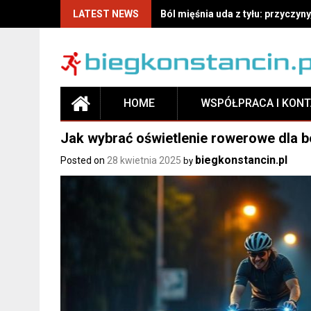
LATEST NEWS
Odżywki po treningu – jak wybra
HOME
WSPÓŁPRACA I KON
Jak wybrać oświetlenie rowerowe dla 
biegkonstancin.pl
Posted on
28 kwietnia 2025
by