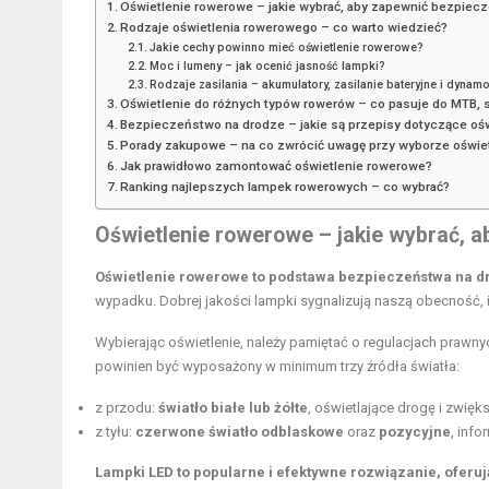
Oświetlenie rowerowe – jakie wybrać, aby zapewnić bezpiec
Rodzaje oświetlenia rowerowego – co warto wiedzieć?
Jakie cechy powinno mieć oświetlenie rowerowe?
Moc i lumeny – jak ocenić jasność lampki?
Rodzaje zasilania – akumulatory, zasilanie bateryjne i dynam
Oświetlenie do różnych typów rowerów – co pasuje do MTB,
Bezpieczeństwo na drodze – jakie są przepisy dotyczące oś
Porady zakupowe – na co zwrócić uwagę przy wyborze oświet
Jak prawidłowo zamontować oświetlenie rowerowe?
Ranking najlepszych lampek rowerowych – co wybrać?
Oświetlenie rowerowe – jakie wybrać, 
Oświetlenie rowerowe to podstawa bezpieczeństwa na d
wypadku. Dobrej jakości lampki sygnalizują naszą obecność, i
Wybierając oświetlenie, należy pamiętać o regulacjach prawn
powinien być wyposażony w minimum trzy źródła światła:
z przodu:
światło białe lub żółte
, oświetlające drogę i zwię
z tyłu:
czerwone światło odblaskowe
oraz
pozycyjne
, info
Lampki LED to popularne i efektywne rozwiązanie, oferu