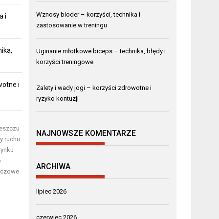
Wznosy bioder – korzyści, technika i
a i
zastosowanie w treningu
ika,
Uginanie młotkowe biceps – technika, błędy i
korzyści treningowe
wotne i
Zalety i wady jogi – korzyści zdrowotne i
ryzyko kontuzji
deszczu
NAJNOWSZE KOMENTARZE
sy
ruchu
rynku
o
ARCHIWA
luczowe
lipiec 2026
czerwiec 2026