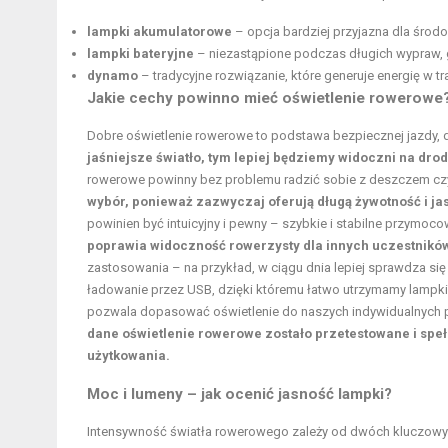
lampki akumulatorowe
– opcja bardziej przyjazna dla środ
lampki bateryjne
– niezastąpione podczas długich wypraw, gd
dynamo
– tradycyjne rozwiązanie, które generuje energię w tr
Jakie cechy powinno mieć oświetlenie rowerowe
Dobre oświetlenie rowerowe to podstawa bezpiecznej jazdy, 
jaśniejsze światło, tym lepiej będziemy widoczni na dr
rowerowe powinny bez problemu radzić sobie z deszczem czy
wybór, ponieważ zazwyczaj oferują długą żywotność i jas
powinien być intuicyjny i pewny – szybkie i stabilne przymoco
poprawia widoczność rowerzysty dla innych uczestnikó
zastosowania – na przykład, w ciągu dnia lepiej sprawdza si
ładowanie przez USB, dzięki któremu łatwo utrzymamy lampki w
pozwala dopasować oświetlenie do naszych indywidualnych po
dane oświetlenie rowerowe zostało przetestowane i spe
użytkowania.
Moc i lumeny – jak ocenić jasność lampki?
Intensywność światła rowerowego zależy od dwóch kluczow