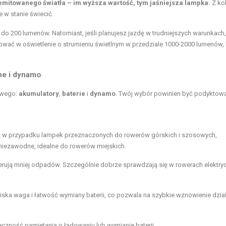
 emitowanego światła – im wyższa wartość, tym jaśniejsza lampka.
Z ko
e w stanie świecić.
 do 200 lumenów. Natomiast, jeśli planujesz jazdę w trudniejszych warunkach,
ować w oświetlenie o strumieniu świetlnym w przedziale 1000-2000 lumenów, 
jne i dynamo
rowego:
akumulatory
,
baterie
i
dynamo
. Twój wybór powinien być podyktow
za w przypadku lampek przeznaczonych do rowerów górskich i szosowych,
 niezawodne, idealne do rowerów miejskich.
erują mniej odpadów. Szczególnie dobrze sprawdzają się w
rowerach elektry
niska
waga
i łatwość wymiany baterii, co pozwala na szybkie wznowienie dzia
czność pamiętania o ładowaniu lub wymianie baterii.