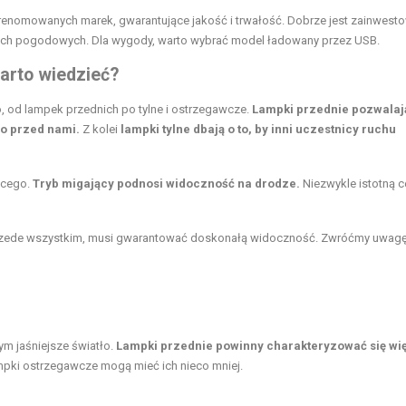
renomowanych marek, gwarantujące jakość i trwałość. Dobrze jest zainwest
ach pogodowych. Dla wygody, warto wybrać model ładowany przez USB.
arto wiedzieć?
, od lampek przednich po tylne i ostrzegawcze.
Lampki przednie pozwalaj
co przed nami.
Z kolei
lampki tylne dbają o to, by inni uczestnicy ruchu
ącego.
Tryb migający podnosi widoczność na drodze.
Niezwykle istotną 
 Przede wszystkim, musi gwarantować doskonałą widoczność. Zwróćmy uwagę
ym jaśniejsze światło.
Lampki przednie powinny charakteryzować się wi
pki ostrzegawcze mogą mieć ich nieco mniej.