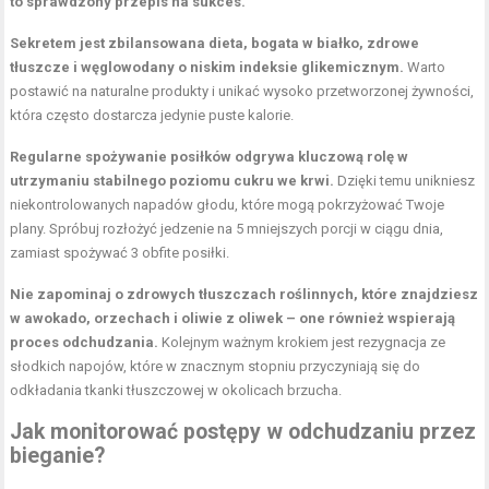
to sprawdzony przepis na sukces.
Sekretem jest zbilansowana dieta, bogata w białko, zdrowe
tłuszcze i węglowodany o niskim indeksie glikemicznym.
Warto
postawić na naturalne produkty i unikać wysoko przetworzonej żywności,
która często dostarcza jedynie puste kalorie.
Regularne spożywanie posiłków odgrywa kluczową rolę w
utrzymaniu stabilnego poziomu cukru we krwi.
Dzięki temu unikniesz
niekontrolowanych napadów głodu, które mogą pokrzyżować Twoje
plany. Spróbuj rozłożyć jedzenie na 5 mniejszych porcji w ciągu dnia,
zamiast spożywać 3 obfite posiłki.
Nie zapominaj o zdrowych tłuszczach roślinnych, które znajdziesz
w awokado, orzechach i oliwie z oliwek – one również wspierają
proces odchudzania.
Kolejnym ważnym krokiem jest rezygnacja ze
słodkich napojów, które w znacznym stopniu przyczyniają się do
odkładania tkanki tłuszczowej w okolicach brzucha.
Jak monitorować postępy w odchudzaniu przez
bieganie?