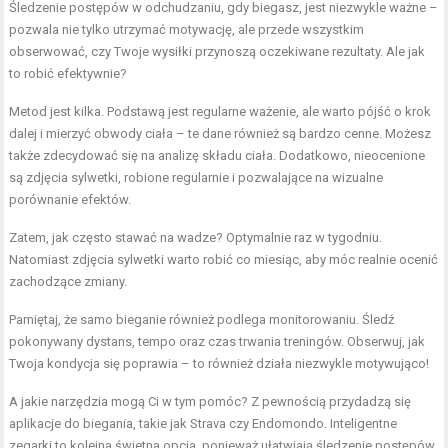
Śledzenie postępów w odchudzaniu, gdy biegasz, jest niezwykle ważne –
pozwala nie tylko utrzymać motywację, ale przede wszystkim
obserwować, czy Twoje wysiłki przynoszą oczekiwane rezultaty. Ale jak
to robić efektywnie?
Metod jest kilka. Podstawą jest regularne ważenie, ale warto pójść o krok
dalej i mierzyć obwody ciała – te dane również są bardzo cenne. Możesz
także zdecydować się na analizę składu ciała. Dodatkowo, nieocenione
są zdjęcia sylwetki, robione regularnie i pozwalające na wizualne
porównanie efektów.
Zatem, jak często stawać na wadze? Optymalnie raz w tygodniu.
Natomiast zdjęcia sylwetki warto robić co miesiąc, aby móc realnie ocenić
zachodzące zmiany.
Pamiętaj, że samo bieganie również podlega monitorowaniu. Śledź
pokonywany dystans, tempo oraz czas trwania treningów. Obserwuj, jak
Twoja kondycja się poprawia – to również działa niezwykle motywująco!
A jakie narzędzia mogą Ci w tym pomóc? Z pewnością przydadzą się
aplikacje do biegania, takie jak Strava czy Endomondo. Inteligentne
zegarki to kolejna świetna opcja, ponieważ ułatwiają śledzenie postępów,