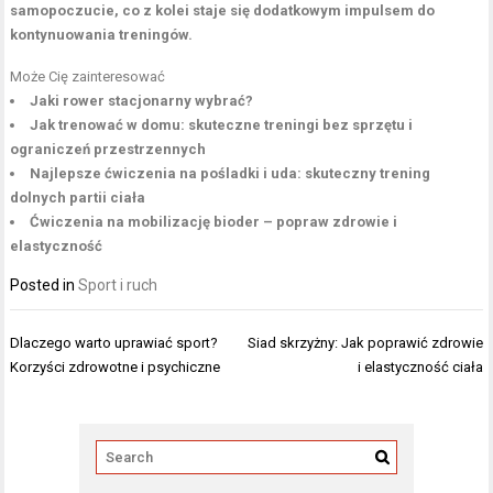
samopoczucie, co z kolei staje się dodatkowym impulsem do
kontynuowania treningów.
Może Cię zainteresować
Jaki rower stacjonarny wybrać?
Jak trenować w domu: skuteczne treningi bez sprzętu i
ograniczeń przestrzennych
Najlepsze ćwiczenia na pośladki i uda: skuteczny trening
dolnych partii ciała
Ćwiczenia na mobilizację bioder – popraw zdrowie i
elastyczność
Posted in
Sport i ruch
Nawigacja
Dlaczego warto uprawiać sport?
Siad skrzyżny: Jak poprawić zdrowie
wpisu
Korzyści zdrowotne i psychiczne
i elastyczność ciała