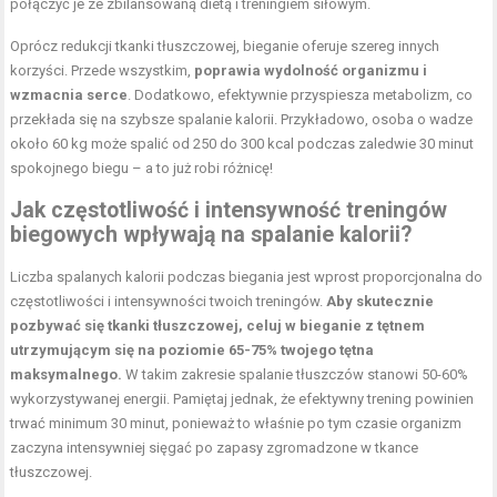
połączyć je ze zbilansowaną dietą i treningiem siłowym.
Oprócz redukcji tkanki tłuszczowej, bieganie oferuje szereg innych
korzyści. Przede wszystkim,
poprawia
wydolność organizmu
i
wzmacnia serce
. Dodatkowo, efektywnie przyspiesza metabolizm, co
przekłada się na szybsze spalanie kalorii. Przykładowo, osoba o wadze
około 60 kg może spalić od 250 do 300 kcal podczas zaledwie 30 minut
spokojnego biegu – a to już robi różnicę!
Jak częstotliwość i intensywność treningów
biegowych wpływają na spalanie kalorii?
Liczba spalanych kalorii podczas biegania jest wprost proporcjonalna do
częstotliwości i intensywności twoich treningów.
Aby skutecznie
pozbywać się tkanki tłuszczowej, celuj w bieganie z tętnem
utrzymującym się na poziomie 65-75% twojego tętna
maksymalnego.
W takim zakresie spalanie tłuszczów stanowi 50-60%
wykorzystywanej energii. Pamiętaj jednak, że efektywny trening powinien
trwać minimum 30 minut, ponieważ to właśnie po tym czasie organizm
zaczyna intensywniej sięgać po zapasy zgromadzone w tkance
tłuszczowej.