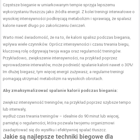
Częstsze bieganie w umiarkowanym tempie sprzyja lepszemu
wykorzystaniu tłuszczu jako źródła energii. Z kolei
treningi interwałowe
o
wysokiej intensywności podkręcają metabolizm i sprawiają, że spalasz
kalorie nawet długo po zakończeniu ćwiczeń.
Warto mieć świadomość, że na to, ile kalorii spalisz podczas biegania,
wpływa wiele czynników. Oprócz intensywności i czasu trwania biegu,
kluczową rolę odgrywają twoja waga oraz regularność treningów.
Przykładowo, zwiększenie intensywności, na przykład poprzez
wprowadzenie interwałów, może podnieść spalanie kalorii nawet o 30%!
Im dłużej biegasz, tym więcej energii zużywasz, a regularne treningi
pomagają utrzymać metabolizm na wysokich obrotach.
Aby zmaksymalizować spalanie kalorii podczas biegania:
zwiększ intensywność treningów, na przykład poprzez szybsze tempo
lub interwały,
wydłuż czas trwania treningów – idealnie do 90 minut lub więcej,
pamiętaj o regularności, która pozwala twojemu organizmowi
zaadaptować się do wysiłku i efektywniej spalać tłuszcz.
Jakie są najlepsze techniki biegowe dla