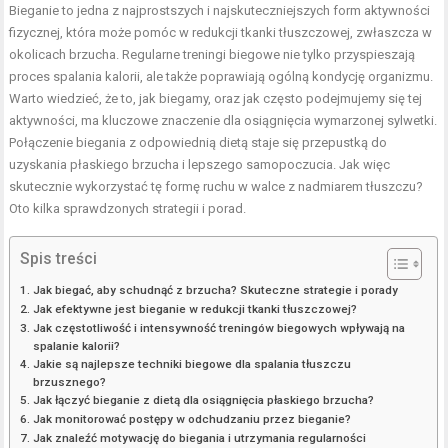
Bieganie to jedna z najprostszych i najskuteczniejszych form aktywności
fizycznej, która może pomóc w redukcji tkanki tłuszczowej, zwłaszcza w
okolicach brzucha. Regularne treningi biegowe nie tylko przyspieszają
proces spalania kalorii, ale także poprawiają ogólną kondycję organizmu.
Warto wiedzieć, że to, jak biegamy, oraz jak często podejmujemy się tej
aktywności, ma kluczowe znaczenie dla osiągnięcia wymarzonej sylwetki.
Połączenie biegania z odpowiednią dietą staje się przepustką do
uzyskania płaskiego brzucha i lepszego samopoczucia. Jak więc
skutecznie wykorzystać tę formę ruchu w walce z nadmiarem tłuszczu?
Oto kilka sprawdzonych strategii i porad.
Spis treści
Jak biegać, aby schudnąć z brzucha? Skuteczne strategie i porady
Jak efektywne jest bieganie w redukcji tkanki tłuszczowej?
Jak częstotliwość i intensywność treningów biegowych wpływają na
spalanie kalorii?
Jakie są najlepsze techniki biegowe dla spalania tłuszczu
brzusznego?
Jak łączyć bieganie z dietą dla osiągnięcia płaskiego brzucha?
Jak monitorować postępy w odchudzaniu przez bieganie?
Jak znaleźć motywację do biegania i utrzymania regularności