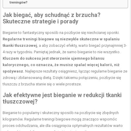
treningów?
Jak biegać, aby schudnąć z brzucha?
Skuteczne strategie i porady
Bieganie to fantastyczny sposób na pozbycie się niechcianej oponki.
Regularne treningi biegowe są niezwykle skuteczne w spalaniu
tkanki tłuszczowej
, a aby zobaczyć efekty, warto biegać przynajmniej 3-
4 razy w tygodniu. Pamiętaj jednak, że samo bieganie to nie wszystko.
Kluczem do sukcesu jest stworzenie ujemnego bilansu
kalorycznego, co oznacza, że musisz spalać więcej kalorii, niż
spożywasz.
Najlepsze rezultaty osiągniesz, łącząc regularne bieganie ze
zdrową i zbilansowaną dietą. Dzięki takiemu połączeniu, pozbycie się
tłuszczu z brzucha stanie się o wiele prostsze.
Jak efektywne jest bieganie w redukcji tkanki
tłuszczowej?
Bieganie to popularny i skuteczny sposób na pozbycie się zbędnych
kilogramów. Regularne treningi biegowe mogą znacząco wspomóc
proces odchudzania
, ale dla osiągnięcia optymalnych rezultatów warto