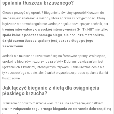
spalania tłuszczu brzusznego?
Chcesz pozbyć się oponki? Bieganie to świetny sposób! Kluczem do
sukcesu jest znalezienie metody, która sprawia Ci przyjemność i którą
będziesz stosować regularnie. Jedną z najskuteczniejszych technik jest
trening interwałowy o wysokiej intensywności
(HIIT)
.
HIIT nie tylko
spala kalorie podczas samego biegu, ale pobudza metabolizm,
dzięki czemu tłuszcz spalany jest jeszcze długo po jego
zakończeniu.
Jednak nie musisz od razu rzucać się na forsowne sprinty. Wolniejsze,
spokojne biegi również przynoszą efekty. Dobrym rozwiązaniem jest
łączenie ich z krótkimi, intensywnymi zrywami. Takie urozmaicenie nie
tylko zapobiega nudzie, ale również przyspiesza proces spalania tkanki
tłuszczowej.
Jak łączyć bieganie z dietą dla osiągnięcia
płaskiego brzucha?
Zrzucenie oponki to marzenie wielu z nas i na szczęście jest całkiem
realne!
Połączenie regularnego biegania ze starannie dobraną dietą