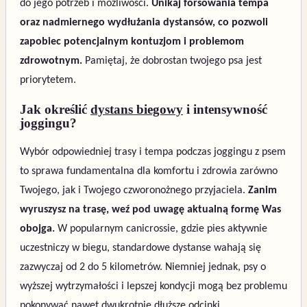
do jego potrzeb i możliwości.
Unikaj forsowania tempa
oraz nadmiernego wydłużania dystansów, co pozwoli
zapobiec potencjalnym kontuzjom i problemom
zdrowotnym.
Pamiętaj, że dobrostan twojego psa jest
priorytetem.
Jak określić
dystans biegowy
i intensywność
joggingu?
Wybór odpowiedniej trasy i tempa podczas joggingu z psem
to sprawa fundamentalna dla komfortu i zdrowia zarówno
Twojego, jak i Twojego czworonożnego przyjaciela.
Zanim
wyruszysz na trasę, weź pod uwagę aktualną formę Was
obojga.
W popularnym canicrossie, gdzie pies aktywnie
uczestniczy w biegu, standardowe dystanse wahają się
zazwyczaj od 2 do 5 kilometrów. Niemniej jednak, psy o
wyższej wytrzymałości i lepszej kondycji mogą bez problemu
pokonywać nawet dwukrotnie dłuższe odcinki.