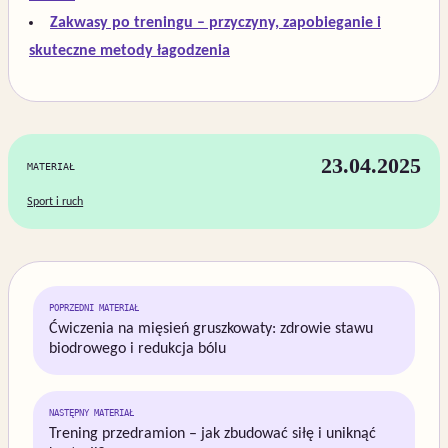
Zakwasy po treningu – przyczyny, zapobieganie i
skuteczne metody łagodzenia
23.04.2025
MATERIAŁ
Sport i ruch
Nawigacja
POPRZEDNI MATERIAŁ
wpisu
Ćwiczenia na mięsień gruszkowaty: zdrowie stawu
biodrowego i redukcja bólu
NASTĘPNY MATERIAŁ
Trening przedramion – jak zbudować siłę i uniknąć