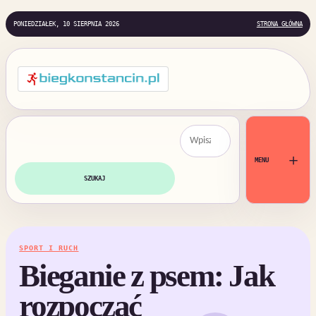
PONIEDZIAŁEK, 10 SIERPNIA 2026
STRONA GŁÓWNA
Szukaj:
＋
MENU
SZUKAJ
SPORT I RUCH
Bieganie z psem: Jak
rozpocząć