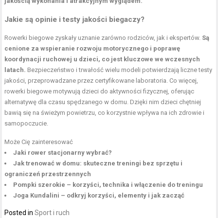
jakością wykonania i atrakcyjnym wyglądem.
Jakie są opinie i testy jakości biegaczy?
Rowerki biegowe zyskały uznanie zarówno rodziców, jak i ekspertów.
Są
cenione za wspieranie rozwoju motorycznego i poprawę
koordynacji ruchowej u dzieci, co jest kluczowe we wczesnych
latach.
Bezpieczeństwo i trwałość wielu modeli potwierdzają liczne testy
jakości, przeprowadzane przez certyfikowane laboratoria. Co więcej,
rowerki biegowe motywują dzieci do aktywności fizycznej, oferując
alternatywę dla czasu spędzanego w domu. Dzięki nim dzieci chętniej
bawią się na świeżym powietrzu, co korzystnie wpływa na ich zdrowie i
samopoczucie.
Może Cię zainteresować
Jaki rower stacjonarny wybrać?
Jak trenować w domu: skuteczne treningi bez sprzętu i
ograniczeń przestrzennych
Pompki szerokie – korzyści, technika i włączenie do treningu
Joga Kundalini – odkryj korzyści, elementy i jak zacząć
Posted in
Sport i ruch