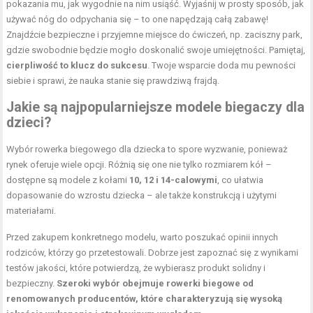
pokazania mu, jak wygodnie na nim usiąść. Wyjaśnij w prosty sposób, jak
używać nóg do odpychania się – to one napędzają całą zabawę!
Znajdźcie bezpieczne i przyjemne miejsce do ćwiczeń, np. zaciszny park,
gdzie swobodnie będzie mogło doskonalić swoje umiejętności. Pamiętaj,
cierpliwość to klucz do sukcesu
. Twoje wsparcie doda mu pewności
siebie i sprawi, że nauka stanie się prawdziwą frajdą.
Jakie są najpopularniejsze modele
biegaczy
dla
dzieci?
Wybór rowerka biegowego dla dziecka to spore wyzwanie, ponieważ
rynek oferuje wiele opcji. Różnią się one nie tylko rozmiarem kół –
dostępne są modele z kołami
10, 12 i 14-calowymi
, co ułatwia
dopasowanie do wzrostu dziecka – ale także konstrukcją i użytymi
materiałami.
Przed zakupem konkretnego modelu, warto poszukać opinii innych
rodziców, którzy go przetestowali. Dobrze jest zapoznać się z wynikami
testów jakości, które potwierdzą, że wybierasz
produkt
solidny i
bezpieczny.
Szeroki wybór obejmuje rowerki biegowe od
renomowanych producentów, które charakteryzują się wysoką