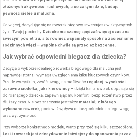
złożonych aktywności ruchowych, a co za tym idzie, buduje
pewność siebie u malucha.
Co więcej, decydując się na rowerek biegowy, inwestujesz w aktywny tryb
życia Twojej pociechy.
Dziecko ma szansę spędzać więcej czasu na
świeżym powietrzu, a to również wspaniały sposób na zacieśnianie
rodzinnych więzi – wspólne chwile są przecież bezcenne.
Jak wybrać odpowiedni biegacz dla dziecka?
Decyzja o wyborze idealnego rowerka biegowego dla malucha jest
naprawdę istotna i wymaga uwzględnienia kilku kluczowych czynników.
Przede wszystkim, zwróć uwagę na możliwość
regulacji wysokości
zarówno siodełka, jak i kierownicy
– dzięki temu rowerek dopasuje się
do rosnącego dziecka, zapewniając mu komfort i bezpieczeństwo przez
dłuższy czas. Nie bez znaczenia jest także
materiał, z którego
wykonano rowerek
, ponieważ wpływa on bezpośrednio na jego wagę
oraz wytrzymałość.
Przy wyborze konkretnego modelu, warto przyjrzeć się kilku szczegółom.
Lekki rowerek jest zdecydowanie łatwiejszy do opanowania przez