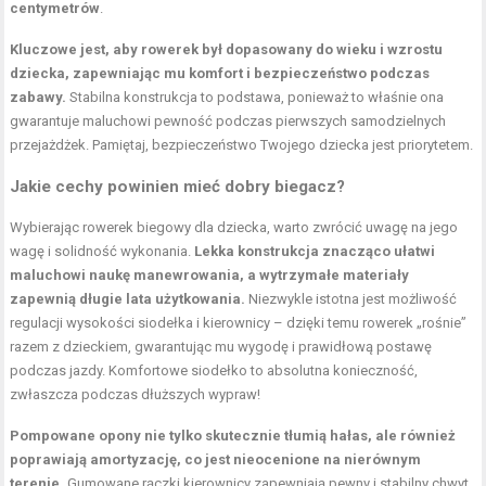
centymetrów
.
Kluczowe jest, aby rowerek był dopasowany do wieku i wzrostu
dziecka, zapewniając mu komfort i bezpieczeństwo podczas
zabawy.
Stabilna konstrukcja to podstawa, ponieważ to właśnie ona
gwarantuje maluchowi pewność podczas pierwszych samodzielnych
przejażdżek. Pamiętaj, bezpieczeństwo Twojego dziecka jest priorytetem.
Jakie cechy powinien mieć dobry biegacz?
Wybierając rowerek biegowy dla dziecka, warto zwrócić uwagę na jego
wagę i solidność wykonania.
Lekka konstrukcja znacząco ułatwi
maluchowi naukę manewrowania, a wytrzymałe materiały
zapewnią długie lata użytkowania.
Niezwykle istotna jest możliwość
regulacji wysokości siodełka i kierownicy – dzięki temu rowerek „rośnie”
razem z dzieckiem, gwarantując mu wygodę i prawidłową postawę
podczas jazdy. Komfortowe siodełko to absolutna konieczność,
zwłaszcza podczas dłuższych wypraw!
Pompowane opony nie tylko skutecznie tłumią hałas, ale również
poprawiają amortyzację, co jest nieocenione na nierównym
terenie.
Gumowane rączki kierownicy zapewniają pewny i stabilny chwyt,