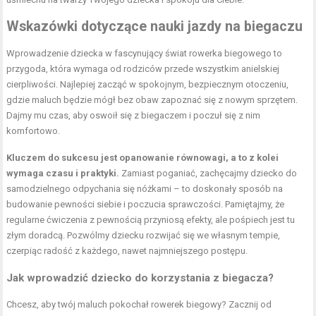
Wskazówki dotyczące nauki jazdy na biegaczu
Wprowadzenie dziecka w fascynujący świat rowerka biegowego to
przygoda, która wymaga od rodziców przede wszystkim anielskiej
cierpliwości. Najlepiej zacząć w spokojnym, bezpiecznym otoczeniu,
gdzie maluch będzie mógł bez obaw zapoznać się z nowym sprzętem.
Dajmy mu czas, aby oswoił się z biegaczem i poczuł się z nim
komfortowo.
Kluczem do sukcesu jest opanowanie równowagi, a to z kolei
wymaga czasu i praktyki.
Zamiast poganiać, zachęcajmy dziecko do
samodzielnego odpychania się nóżkami – to doskonały sposób na
budowanie pewności siebie i poczucia sprawczości. Pamiętajmy, że
regularne ćwiczenia z pewnością przyniosą efekty, ale pośpiech jest tu
złym doradcą. Pozwólmy dziecku rozwijać się we własnym tempie,
czerpiąc radość z każdego, nawet najmniejszego postępu.
Jak wprowadzić dziecko do korzystania z biegacza?
Chcesz, aby twój maluch pokochał rowerek biegowy? Zacznij od