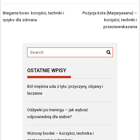
Nawigacja
Bieganie boso: korzyści, techniki i
Pozycja kota (Marjaryasana) –
wpisu
ryzyko dla zdrowia
korzyści, techniki i
przeciwwskazania
OSTATNIE WPISY
Ból mięśnia uda z tyłu: przyczyny, objawy i
leczenie
Odżywki po treningu – jak wybrać
odpowiednią dla siebie?
Wznosy bioder – korzyści, technika i