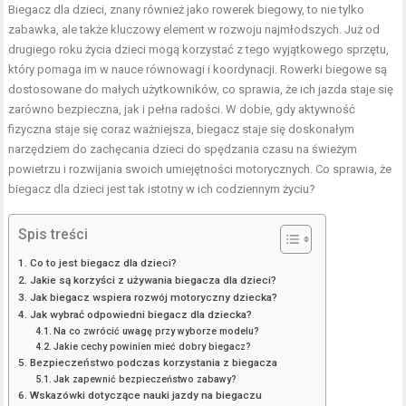
Biegacz dla dzieci, znany również jako
rowerek
biegowy, to nie tylko
zabawka, ale także kluczowy element w rozwoju najmłodszych. Już od
drugiego roku życia dzieci mogą korzystać z tego wyjątkowego sprzętu,
który pomaga im w nauce równowagi i koordynacji. Rowerki biegowe są
dostosowane do małych użytkowników, co sprawia, że ich jazda staje się
zarówno bezpieczna, jak i pełna radości. W dobie, gdy aktywność
fizyczna staje się coraz ważniejsza, biegacz staje się doskonałym
narzędziem do zachęcania dzieci do spędzania czasu na świeżym
powietrzu i rozwijania swoich umiejętności motorycznych. Co sprawia, że
biegacz dla dzieci jest tak istotny w ich codziennym życiu?
Spis treści
Co to jest biegacz dla dzieci?
Jakie są korzyści z używania biegacza dla dzieci?
Jak biegacz wspiera rozwój motoryczny dziecka?
Jak wybrać odpowiedni biegacz dla dziecka?
Na co zwrócić uwagę przy wyborze modelu?
Jakie cechy powinien mieć dobry biegacz?
Bezpieczeństwo podczas korzystania z biegacza
Jak zapewnić bezpieczeństwo zabawy?
Wskazówki dotyczące nauki jazdy na biegaczu