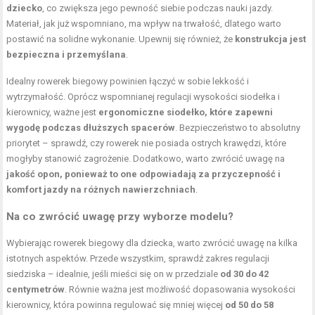
dziecko
, co zwiększa jego pewność siebie podczas nauki jazdy.
Materiał, jak już wspomniano, ma wpływ na trwałość, dlatego warto
postawić na solidne wykonanie. Upewnij się również, że
konstrukcja jest
bezpieczna i przemyślana
.
Idealny rowerek biegowy powinien łączyć w sobie lekkość i
wytrzymałość. Oprócz wspomnianej regulacji wysokości siodełka i
kierownicy, ważne jest
ergonomiczne siodełko, które zapewni
wygodę podczas dłuższych spacerów
. Bezpieczeństwo to absolutny
priorytet – sprawdź, czy rowerek nie posiada ostrych krawędzi, które
mogłyby stanowić zagrożenie. Dodatkowo, warto zwrócić uwagę na
jakość opon, ponieważ to one odpowiadają za przyczepność i
komfort jazdy na różnych nawierzchniach
.
Na co zwrócić uwagę przy wyborze modelu?
Wybierając rowerek biegowy dla dziecka, warto zwrócić uwagę na kilka
istotnych aspektów. Przede wszystkim, sprawdź zakres regulacji
siedziska – idealnie, jeśli mieści się on w przedziale
od 30 do 42
centymetrów
. Równie ważna jest możliwość dopasowania wysokości
kierownicy, która powinna regulować się mniej więcej
od 50 do 58