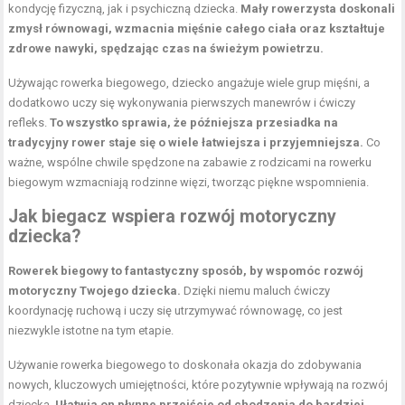
kondycję fizyczną, jak i psychiczną dziecka.
Mały rowerzysta doskonali
zmysł równowagi, wzmacnia mięśnie całego ciała oraz kształtuje
zdrowe nawyki, spędzając czas na świeżym powietrzu.
Używając rowerka biegowego, dziecko angażuje wiele grup mięśni, a
dodatkowo uczy się wykonywania pierwszych manewrów i ćwiczy
refleks.
To wszystko sprawia, że późniejsza przesiadka na
tradycyjny rower staje się o wiele łatwiejsza i przyjemniejsza.
Co
ważne, wspólne chwile spędzone na zabawie z rodzicami na rowerku
biegowym wzmacniają rodzinne więzi, tworząc piękne wspomnienia.
Jak biegacz wspiera rozwój motoryczny
dziecka?
Rowerek biegowy to fantastyczny sposób, by wspomóc rozwój
motoryczny Twojego dziecka.
Dzięki niemu maluch ćwiczy
koordynację ruchową i uczy się utrzymywać równowagę, co jest
niezwykle istotne na tym etapie.
Używanie rowerka biegowego to doskonała okazja do zdobywania
nowych, kluczowych umiejętności, które pozytywnie wpływają na rozwój
dziecka.
Ułatwia on płynne przejście od chodzenia do bardziej