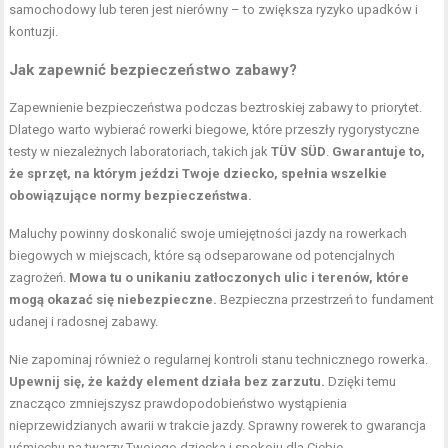
samochodowy lub teren jest nierówny – to zwiększa ryzyko upadków i
kontuzji.
Jak zapewnić bezpieczeństwo zabawy?
Zapewnienie bezpieczeństwa podczas beztroskiej zabawy to priorytet.
Dlatego warto wybierać rowerki biegowe, które przeszły rygorystyczne
testy w niezależnych laboratoriach, takich jak
TÜV SÜD
.
Gwarantuje to,
że sprzęt, na którym jeździ Twoje dziecko, spełnia wszelkie
obowiązujące normy bezpieczeństwa.
Maluchy powinny doskonalić swoje umiejętności jazdy na rowerkach
biegowych w miejscach, które są odseparowane od potencjalnych
zagrożeń.
Mowa tu o unikaniu zatłoczonych ulic i terenów, które
mogą okazać się niebezpieczne.
Bezpieczna przestrzeń to fundament
udanej i radosnej zabawy.
Nie zapominaj również o regularnej kontroli stanu technicznego rowerka.
Upewnij się, że każdy element działa bez zarzutu.
Dzięki temu
znacząco zmniejszysz prawdopodobieństwo wystąpienia
nieprzewidzianych awarii w trakcie jazdy. Sprawny rowerek to gwarancja
uśmiechu na twarzy Twojego dziecka i spokoju dla Ciebie.