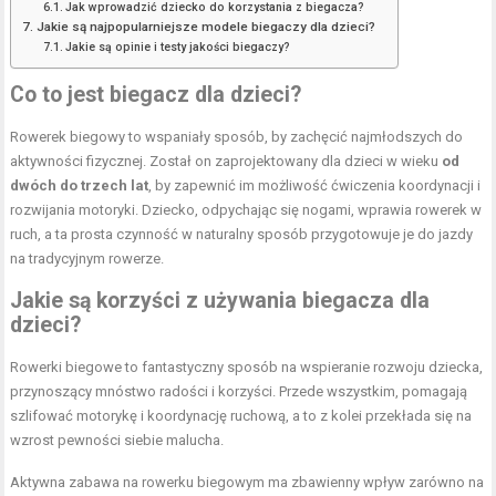
Jak wprowadzić dziecko do korzystania z biegacza?
Jakie są najpopularniejsze modele biegaczy dla dzieci?
Jakie są opinie i testy jakości biegaczy?
Co to jest biegacz dla dzieci?
Rowerek biegowy to wspaniały sposób, by zachęcić najmłodszych do
aktywności fizycznej. Został on zaprojektowany dla dzieci w wieku
od
dwóch do trzech lat
, by zapewnić im możliwość ćwiczenia koordynacji i
rozwijania motoryki.
Dziecko
, odpychając się nogami, wprawia rowerek w
ruch, a ta prosta czynność w naturalny sposób przygotowuje je do jazdy
na tradycyjnym rowerze.
Jakie są korzyści z używania biegacza dla
dzieci?
Rowerki biegowe to fantastyczny sposób na wspieranie rozwoju dziecka,
przynoszący mnóstwo radości i korzyści. Przede wszystkim, pomagają
szlifować motorykę i koordynację ruchową, a to z kolei przekłada się na
wzrost pewności siebie malucha.
Aktywna zabawa na rowerku biegowym ma zbawienny wpływ zarówno na