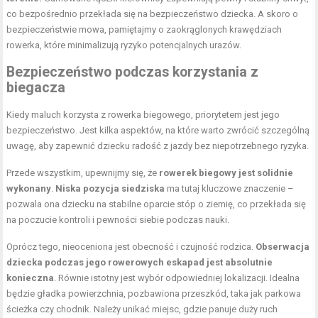
co bezpośrednio przekłada się na bezpieczeństwo dziecka. A skoro o
bezpieczeństwie mowa, pamiętajmy o zaokrąglonych krawędziach
rowerka, które minimalizują ryzyko potencjalnych urazów.
Bezpieczeństwo podczas korzystania z
biegacza
Kiedy maluch korzysta z rowerka biegowego, priorytetem jest jego
bezpieczeństwo. Jest kilka aspektów, na które warto zwrócić szczególną
uwagę, aby zapewnić dziecku radość z jazdy bez niepotrzebnego ryzyka.
Przede wszystkim, upewnijmy się, że
rowerek biegowy jest solidnie
wykonany
.
Niska pozycja siedziska
ma tutaj kluczowe znaczenie –
pozwala ona dziecku na stabilne oparcie
stóp
o ziemię, co przekłada się
na poczucie kontroli i pewności siebie podczas nauki.
Oprócz tego, nieoceniona jest obecność i czujność rodzica.
Obserwacja
dziecka podczas jego rowerowych eskapad jest absolutnie
konieczna
. Równie istotny jest wybór odpowiedniej lokalizacji. Idealna
będzie gładka powierzchnia, pozbawiona przeszkód, taka jak parkowa
ścieżka czy chodnik. Należy unikać miejsc, gdzie panuje duży ruch