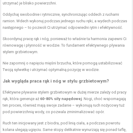
utrzymać je blisko powierzchni.
Oddychaj swobodnie i rytmicznie, synchronizując oddech z ruchami
ramion. Wdech wykonuj podczas jednego ruchu ręki, a wydech podczas
następnego – to pozwoli Ci utrzymać odpowiedni rytm i efektywność.
Skoordynuj pracę rąk i nóg, ponieważ to właśnie ta harmonia zapewni Ci
równowagę i płynność w wodzie. To fundament efektywnego pływania
stylem grzbietowym.
Nie zapomnij o napięciu mięśni brzucha, które pomogą ustabilizować
Twoją sylwetkę i utrzymać optymalną pozycję w wodzie.
Jak wygląda praca rąk i nóg w stylu grzbietowym?
Efektywne pływanie stylem grzbietowym w dużej mierze zależy od pracy
rąk, która generuje aż
60-80% siły napędowej
. Nogi, choć wspomagają
ten proces, również mają swoje zadanie – wykonują ruch nożycowy tuż
pod powierzchnią wody, co pozwala zminimalizować opór.
Ruch ten inicjowany jest z biodra, pod linią ciała, a podczas powrotu
kolana ulegają ugięciu. Same stopy delikatnie wynurzają się ponad taflę,