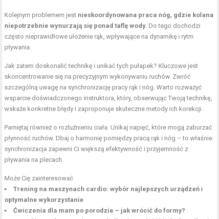
Kolejnym problemem jest
nieskoordynowana praca nóg, gdzie kolana
niepotrzebnie wynurzają się ponad taflę wody.
Do tego dochodzi
często nieprawidłowe ułożenie rąk, wpływające na dynamikę i rytm
pływania.
Jak zatem doskonalić technikę i unikać tych pułapek? Kluczowe jest
skoncentrowanie się na precyzyjnym wykonywaniu ruchów. Zwróć
szczególną uwagę na synchronizację pracy rąk i nóg. Warto rozważyć
wsparcie doświadczonego instruktora, który, obserwując Twoją technikę,
wskaże konkretne błędy i zaproponuje skuteczne metody ich korekcji.
Pamiętaj również o rozluźnieniu ciała. Unikaj napięć, które mogą zaburzać
płynność ruchów. Dbaj o harmonię pomiędzy pracą rąk i nóg – to właśnie
synchronizacja zapewni Ci większą efektywność i przyjemność z
pływania na plecach.
Może Cię zainteresować
Trening na maszynach cardio: wybór najlepszych urządzeń i
optymalne wykorzystanie
Ćwiczenia dla mam po porodzie – jak wrócić do formy?