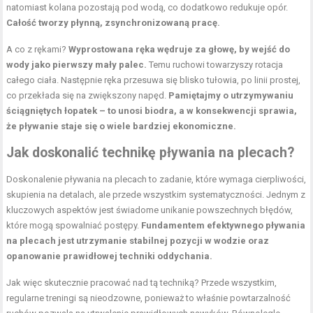
natomiast kolana pozostają pod wodą, co dodatkowo redukuje opór.
Całość tworzy płynną, zsynchronizowaną pracę.
A co z rękami?
Wyprostowana ręka wędruje za głowę, by wejść do
wody jako pierwszy mały palec.
Temu ruchowi towarzyszy rotacja
całego ciała. Następnie ręka przesuwa się blisko tułowia, po linii prostej,
co przekłada się na zwiększony napęd.
Pamiętajmy o utrzymywaniu
ściągniętych łopatek – to unosi biodra, a w konsekwencji sprawia,
że pływanie staje się o wiele bardziej ekonomiczne.
Jak doskonalić technikę pływania na plecach?
Doskonalenie pływania na plecach to zadanie, które wymaga cierpliwości,
skupienia na detalach, ale przede wszystkim systematyczności. Jednym z
kluczowych aspektów jest świadome unikanie powszechnych błędów,
które mogą spowalniać postępy.
Fundamentem efektywnego pływania
na plecach jest utrzymanie stabilnej pozycji w wodzie oraz
opanowanie prawidłowej techniki oddychania.
Jak więc skutecznie pracować nad tą techniką? Przede wszystkim,
regularne treningi są nieodzowne, ponieważ to właśnie powtarzalność