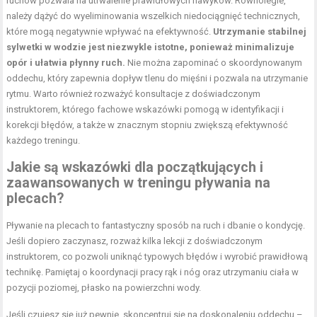
ruchów pozwala na utrwalenie prawidłowych nawyków. Równolegle,
należy dążyć do wyeliminowania wszelkich niedociągnięć technicznych,
które mogą negatywnie wpływać na efektywność.
Utrzymanie stabilnej
sylwetki w wodzie jest niezwykle istotne, ponieważ minimalizuje
opór i ułatwia płynny ruch.
Nie można zapominać o skoordynowanym
oddechu, który zapewnia dopływ tlenu do mięśni i pozwala na utrzymanie
rytmu. Warto również rozważyć konsultacje z doświadczonym
instruktorem, którego fachowe wskazówki pomogą w identyfikacji i
korekcji błędów, a także w znacznym stopniu zwiększą efektywność
każdego treningu.
Jakie są wskazówki dla początkujących i
zaawansowanych w treningu pływania na
plecach?
Pływanie na plecach to fantastyczny sposób na ruch i dbanie o kondycję.
Jeśli dopiero zaczynasz, rozważ kilka lekcji z doświadczonym
instruktorem, co pozwoli uniknąć typowych błędów i wyrobić prawidłową
technikę. Pamiętaj o koordynacji pracy rąk i nóg oraz utrzymaniu ciała w
pozycji poziomej, płasko na powierzchni wody.
Jeśli czujesz się już pewnie, skoncentruj się na doskonaleniu oddechu –