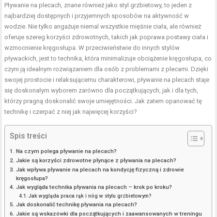
Pływanie na plecach, znane również jako styl grzbietowy, to jeden z
najbardziej dostępnych i przyjemnych sposobów na aktywność w
wodzie. Nie tylko angażuje niemal wszystkie mięśnie ciała, ale również
oferuje szereg korzyści zdrowotnych, takich jak poprawa postawy ciała i
wzmocnienie kręgosłupa. W przeciwieństwie do innych stylów
pływackich, jest to technika, która minimalizuje obciążenie kręgosłupa, co
czyni ją idealnym rozwiązaniem dla osób z problemami z plecami. Dzięki
swojej prostocie i relaksującemu charakterowi, pływanie na plecach staje
się doskonałym wyborem zarówno dla początkujących, jak i dla tych,
którzy pragną doskonalić swoje umiejętności. Jak zatem opanować tę
technikę i czerpać z niej jak najwięcej korzyści?
Spis treści
Na czym polega pływanie na plecach?
Jakie są korzyści zdrowotne płynące z pływania na plecach?
Jak wpływa pływanie na plecach na kondycję fizyczną i zdrowie
kręgosłupa?
Jak wygląda technika pływania na plecach – krok po kroku?
Jak wygląda praca rąk i nóg w stylu grzbietowym?
Jak doskonalić technikę pływania na plecach?
Jakie są wskazówki dla początkujących i zaawansowanych w treningu