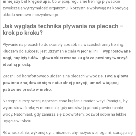
mniejszy ból kręgosłupa.
Co więcej, regularne treningi pływackie
zwiększają wytrzymałość organizmu i korzystnie wpływają na kondycję
układu sercowo-naczyniowego.
Jak wygląda technika pływania na plecach –
krok po kroku?
Pływanie na plecach to doskonały sposób na wszechstronny trening.
Kluczem do sukcesu jest utrzymanie ciała w jednej linii –
wyprostowane
nogi, napięty tułów i głowa skierowana ku górze powinny tworzyć
idealną prostą.
Zacznij od komfortowego ułożenia na plecach w wodzie.
Twoja głowa
powinna znajdować się w naturalnej pozycji, umożliwiającej
patrzenie prosto w niebo.
Następnie, rozpocznij naprzemienne krążenia ramion w tył. Pamiętaj, by
wyprostować rękę w momencie, gdy unosisz ją ponad powierzchnię
wody. Natomiast, gdy zanurza się z powrotem, pozwól sobie na lekkie
ugięcie w łokciu.
Równocześnie, wykonuj dynamiczne ruchy nożycowe nogami, starając się