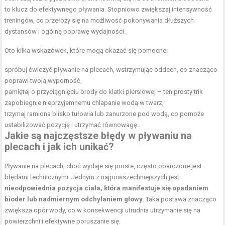
to klucz do efektywnego pływania. Stopniowo zwiększaj intensywność
treningów, co przełoży się na możliwość pokonywania dłuższych
dystansów i ogólną poprawę wydajności.
Oto kilka wskazówek, które mogą okazać się pomocne:
spróbuj ćwiczyć pływanie na plecach, wstrzymując oddech, co znacząco
poprawi twoją wyporność,
pamiętaj o przyciągnięciu brody do klatki piersiowej – ten prosty trik
zapobiegnie nieprzyjemnemu chlapanie wodą w twarz,
trzymaj ramiona blisko tułowia lub zanurzone pod wodą, co pomoże
ustabilizować pozycję i utrzymać równowagę.
Jakie są najczęstsze błędy w pływaniu na
plecach i jak ich unikać?
Pływanie na plecach, choć wydaje się proste, często obarczone jest
błędami technicznymi. Jednym z najpowszechniejszych jest
nieodpowiednia pozycja ciała, która manifestuje się opadaniem
bioder lub nadmiernym odchylaniem głowy.
Taka postawa znacząco
zwiększa opór wody, co w konsekwencji utrudnia utrzymanie się na
powierzchni i efektywne poruszanie się.