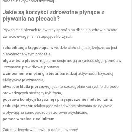
radość z aktywności fizycznej.
Jakie są korzyści zdrowotne płynące z
pływania na plecach?
Pływanie na plecach to świetny sposób na dbanie o zdrowie. Warto
zwrócić uwagę na następujące korzyści:
rehabilitacja kręgosłupa
: w wodzie ciało staje się lżejsze, co jest
nieocenione w tym procesie,
ulga w bólu pleców
: regularne sesje mogą przynieść ulgę i pomóc w
utrzymaniu prawidłowej postawy,
wzmocnienie mięśni grzbietu
: ten rodzaj aktywności fizycznej
efektywnie je wzmacnia,
otwarcie
klatki piersiowej
: jest to szczególnie korzystne dla osób
prowadzących siedzący tryb życia,
poprawa kondycji fizycznej
i przyspieszenie metabolizmu
,
redukcja stresu
: relaksujące właściwości pływania pozytywnie
wpływają na samopoczucie i zdrowie psychiczne,
pomoc w walce z cellulitem
.
Zatem zdecydowanie warto dać mu szansę!