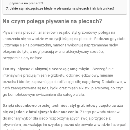
pływania na plecach?
Jakie są najczęstsze błędy w pływaniu na plecach i jak ich unikać?
Na czym polega pływanie na plecach?
Pływanie na plecach, znane również jako styl grzbietowy, polega na
unoszeniu się na wodzie w pozycji leżącej na plecach. Podczas gdy ciało
utrzymuje się na powierzchni, ramiona wykonują naprzemienne ruchy
okrężne do tyłu, a nogi pracują w charakterystyczny sposób,
przypominający nożyce.
Ten styl pływacki aktywuje szeroką gamę mięśni.
Szczególnie
intensywnie pracują mięśnie grzbietu, odcinek lędźwiowy, mięśnie
brzucha i bioder, zapewniając stabilizację i siłę napędową. Dodatkowo, w
ruch zaangażowane są uda, łydki oraz
mięśnie klatki piersiowej
, co czyni
go kompleksowym ćwiczeniem dla całego ciała.
Dzięki stosunkowo prostej technice, styl grzbietowy często uważa
się za jeden z łatwiejszych do nauczenia.
Z tego powodu stanowi
doskonały wybór dla osób rozpoczynających swoją przygodę z
pływaniem, pozwalając im szybko poczuć się pewnie w wodzie i czerpać