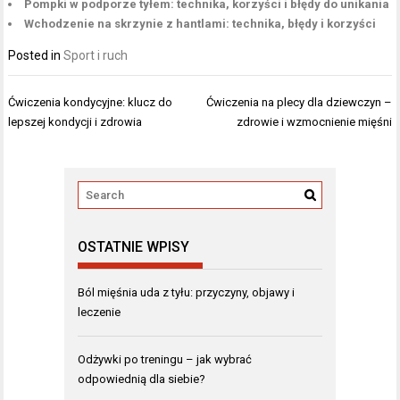
Pompki w podporze tyłem: technika, korzyści i błędy do unikania
Wchodzenie na skrzynie z hantlami: technika, błędy i korzyści
Posted in
Sport i ruch
Nawigacja
Ćwiczenia kondycyjne: klucz do
Ćwiczenia na plecy dla dziewczyn –
wpisu
lepszej kondycji i zdrowia
zdrowie i wzmocnienie mięśni
OSTATNIE WPISY
Ból mięśnia uda z tyłu: przyczyny, objawy i
leczenie
Odżywki po treningu – jak wybrać
odpowiednią dla siebie?