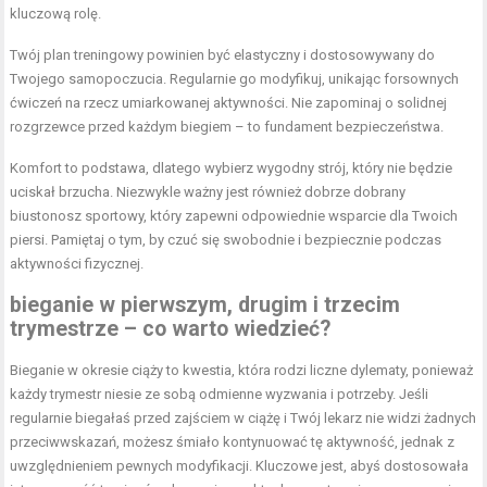
kluczową rolę.
Twój plan treningowy powinien być elastyczny i dostosowywany do
Twojego samopoczucia. Regularnie go modyfikuj, unikając forsownych
ćwiczeń na rzecz umiarkowanej aktywności. Nie zapominaj o solidnej
rozgrzewce przed każdym biegiem – to fundament bezpieczeństwa.
Komfort to podstawa, dlatego wybierz wygodny strój, który nie będzie
uciskał brzucha. Niezwykle ważny jest również dobrze dobrany
biustonosz sportowy, który zapewni odpowiednie wsparcie dla Twoich
piersi. Pamiętaj o tym, by czuć się swobodnie i bezpiecznie podczas
aktywności fizycznej.
bieganie w pierwszym, drugim i trzecim
trymestrze – co warto wiedzieć?
Bieganie w okresie ciąży to kwestia, która rodzi liczne dylematy, ponieważ
każdy trymestr niesie ze sobą odmienne wyzwania i potrzeby. Jeśli
regularnie biegałaś przed zajściem w ciążę i Twój lekarz nie widzi żadnych
przeciwwskazań, możesz śmiało kontynuować tę aktywność, jednak z
uwzględnieniem pewnych modyfikacji. Kluczowe jest, abyś dostosowała