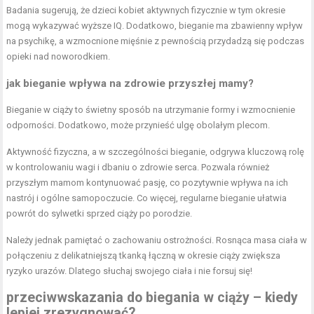
Badania sugerują, że dzieci kobiet aktywnych fizycznie w tym okresie
mogą wykazywać wyższe IQ. Dodatkowo, bieganie ma zbawienny wpływ
na psychikę, a wzmocnione mięśnie z pewnością przydadzą się podczas
opieki nad noworodkiem.
jak bieganie wpływa na zdrowie przyszłej mamy?
Bieganie w ciąży to świetny sposób na utrzymanie formy i wzmocnienie
odporności. Dodatkowo, może przynieść ulgę obolałym plecom.
Aktywność fizyczna, a w szczególności bieganie, odgrywa kluczową rolę
w kontrolowaniu wagi i dbaniu o zdrowie serca. Pozwala również
przyszłym mamom kontynuować pasję, co pozytywnie wpływa na ich
nastrój i ogólne samopoczucie. Co więcej, regularne bieganie ułatwia
powrót do sylwetki sprzed ciąży po porodzie.
Należy jednak pamiętać o zachowaniu ostrożności. Rosnąca masa ciała w
połączeniu z delikatniejszą tkanką łączną w okresie ciąży zwiększa
ryzyko urazów. Dlatego słuchaj swojego ciała i nie forsuj się!
przeciwwskazania do biegania w ciąży – kiedy
lepiej zrezygnować?