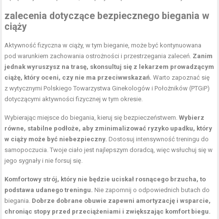
zalecenia dotyczące bezpiecznego biegania w
ciąży
Aktywność fizyczna w ciąży, w tym bieganie, może być kontynuowana
pod warunkiem zachowania ostrożności i przestrzegania zaleceń.
Zanim
jednak wyruszysz na trasę, skonsultuj się z lekarzem prowadzącym
ciążę, który oceni, czy nie ma przeciwwskazań.
Warto zapoznać się
z wytycznymi Polskiego Towarzystwa Ginekologów i Położników (PTGiP)
dotyczącymi aktywności fizycznej w tym okresie.
Wybierając miejsce do biegania, kieruj się bezpieczeństwem.
Wybierz
równe, stabilne podłoże, aby zminimalizować ryzyko upadku, który
w ciąży może być niebezpieczny.
Dostosuj intensywność treningu do
samopoczucia. Twoje ciało jest najlepszym doradcą, więc wsłuchuj się w
jego sygnały i nie forsuj się.
Komfortowy strój, który nie będzie uciskał rosnącego brzucha, to
podstawa udanego treningu.
Nie zapomnij o odpowiednich butach do
biegania.
Dobrze dobrane obuwie zapewni amortyzację i wsparcie,
chroniąc stopy przed przeciążeniami i zwiększając komfort biegu.