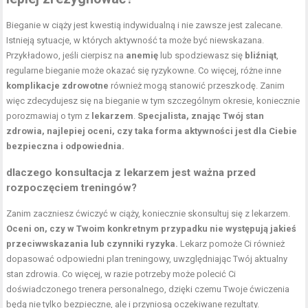
Bieganie w ciąży jest kwestią indywidualną i nie zawsze jest zalecane.
Istnieją sytuacje, w których aktywność ta może być niewskazana.
Przykładowo, jeśli cierpisz na
anemię
lub spodziewasz się
bliźniąt
,
regularne bieganie może okazać się ryzykowne. Co więcej, różne inne
komplikacje zdrowotne
również mogą stanowić przeszkodę. Zanim
więc zdecydujesz się na bieganie w tym szczególnym okresie, koniecznie
porozmawiaj o tym z
lekarzem
.
Specjalista, znając Twój stan
zdrowia, najlepiej oceni, czy taka forma aktywności jest dla Ciebie
bezpieczna i odpowiednia.
dlaczego konsultacja z lekarzem jest ważna przed
rozpoczęciem treningów?
Zanim zaczniesz ćwiczyć w ciąży, koniecznie skonsultuj się z lekarzem.
Oceni on, czy w Twoim konkretnym przypadku nie występują jakieś
przeciwwskazania lub czynniki ryzyka.
Lekarz pomoże Ci również
dopasować odpowiedni plan treningowy, uwzględniając Twój aktualny
stan zdrowia. Co więcej, w razie potrzeby może polecić Ci
doświadczonego trenera personalnego, dzięki czemu Twoje ćwiczenia
będą nie tylko bezpieczne, ale i przyniosą oczekiwane rezultaty.