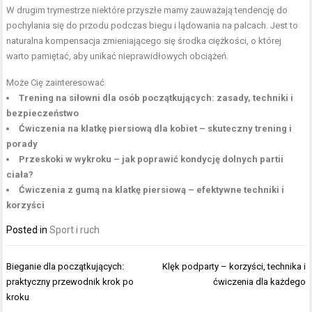
W drugim trymestrze niektóre przyszłe mamy zauważają tendencję do
pochylania się do przodu podczas biegu i lądowania na palcach. Jest to
naturalna kompensacja zmieniającego się środka ciężkości, o której
warto pamiętać, aby unikać nieprawidłowych obciążeń.
Może Cię zainteresować
Trening na siłowni dla osób początkujących: zasady, techniki i
bezpieczeństwo
Ćwiczenia na klatkę piersiową dla kobiet – skuteczny trening i
porady
Przeskoki w wykroku – jak poprawić kondycję dolnych partii
ciała?
Ćwiczenia z gumą na klatkę piersiową – efektywne techniki i
korzyści
Posted in
Sport i ruch
Nawigacja
Bieganie dla początkujących:
Klęk podparty – korzyści, technika i
wpisu
praktyczny przewodnik krok po
ćwiczenia dla każdego
kroku