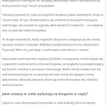
intensywność treningów do swojego aktualnego stanu i samopoczucia,
które powinno być Twoim priorytetem.
Pierwszy trymestr to czas szczególnie wrażliwy, pełen subtelnych zmian w
Twoim ciele. W tym okresie zaleca się unikanie forsownych treningów,
wsłuchując się uważnie w sygnały, jakie wysyła Ci organizm – on najlepiej
wie, co jest dla Ciebie korzystne.
W drugim trymestrze, kiedy organizm stopniowo adaptuje się do nowej
sytuacji, możesz rozważyć delikatne zwiększenie poziomu aktywności
fizycznej. Mimo to, pamiętaj o zachowaniu ostrożności i umiaru.
Natomiast trzeci trymestr, będący już blisko rozwiązania, może wiązać się
z pewnymi trudnościami podczas biegania, ze względu na powiększający
się brzuch i zmiany w poczuciu równowagi. Warto wtedy zastanowić się
nad zamianą biegania na spacery lub inne, mniej obciążające formy
aktywności, takie jak pływanie, które są równie korzystne dla zdrowia i
samopoczucia.
jakie zmiany w ciele wpływają na bieganie w ciąży?
Ciąża to czas intensywnych przemian w ciele kobiety, które w istotny