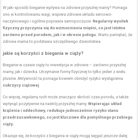
W jaki sposób bieganie wpływa na zdrowie przyszłej mamy? Pomaga
ono w kontrolowaniu wagi, wspiera zdrowie układu sercowo-
naczyniowego i ogólnie poprawia samopoczucie.
Regularny wysiłek
fizyczny przyczynia się do wzmocnienia mięśni, co jest istotne
zarówno przed porodem, jak i w okresie połogu.
Warto pamiętać, że
zdrowa mama to podstawa szczęśliwego dzieciństwa.
jakie są korzyści z biegania w ciąży?
Bieganie w czasie ciąży to inwestycja w zdrowie – zarówno przyszłej
mamy, jak i dziecka. Utrzymanie formy fizycznej to tylko jeden z wielu
plusów. Aktywność ta pomaga bowiem obniżyć ryzyko wystąpienia
cukrzycy ciążowej
.
Co więcej, regularny ruch może znacząco skrócić czas porodu, a także
wpłynąć pozytywnie na nastrój przyszłej mamy.
Wspierając układ
krążenia i oddechowy, redukuje jednocześnie ryzyko stanu
przedrzucawkowego, co jest kluczowe dla pomyślnego przebiegu
ciąży.
Okazuje się, że korzyści z biegania w ciąży mogą sięgać jeszcze dalej.