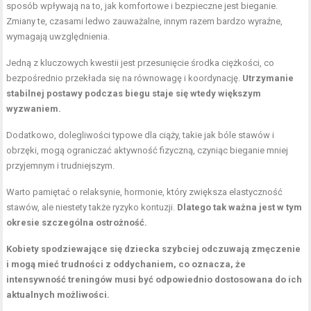
sposób wpływają na to, jak komfortowe i bezpieczne jest bieganie.
Zmiany te, czasami ledwo zauważalne, innym razem bardzo wyraźne,
wymagają uwzględnienia.
Jedną z kluczowych kwestii jest przesunięcie środka ciężkości, co
bezpośrednio przekłada się na równowagę i koordynację.
Utrzymanie
stabilnej postawy podczas biegu staje się wtedy większym
wyzwaniem.
Dodatkowo, dolegliwości typowe dla ciąży, takie jak bóle stawów i
obrzęki, mogą ograniczać aktywność fizyczną, czyniąc bieganie mniej
przyjemnym i trudniejszym.
Warto pamiętać o relaksynie, hormonie, który zwiększa elastyczność
stawów, ale niestety także ryzyko kontuzji.
Dlatego tak ważna jest w tym
okresie szczególna ostrożność.
Kobiety spodziewające się dziecka szybciej odczuwają zmęczenie
i mogą mieć trudności z oddychaniem, co oznacza, że
intensywność treningów musi być odpowiednio dostosowana do ich
aktualnych możliwości.