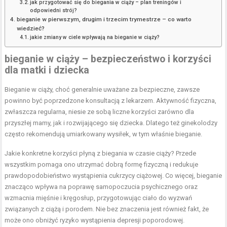
jak przygotować się do biegania w ciąży – plan treningów i
odpowiedni strój?
bieganie w pierwszym, drugim i trzecim trymestrze – co warto
wiedzieć?
jakie zmiany w ciele wpływają na bieganie w ciąży?
bieganie w ciąży – bezpieczeństwo i korzyści
dla matki i dziecka
Bieganie w ciąży, choć generalnie uważane za bezpieczne, zawsze
powinno być poprzedzone konsultacją z lekarzem. Aktywność fizyczna,
zwłaszcza regularna, niesie ze sobą liczne korzyści zarówno dla
przyszłej mamy, jak i rozwijającego się dziecka. Dlatego też ginekolodzy
często rekomendują umiarkowany wysiłek, w tym właśnie bieganie.
Jakie konkretne korzyści płyną z biegania w czasie ciąży? Przede
wszystkim pomaga ono utrzymać dobrą formę fizyczną i redukuje
prawdopodobieństwo wystąpienia cukrzycy ciążowej. Co więcej, bieganie
znacząco wpływa na poprawę samopoczucia psychicznego oraz
wzmacnia mięśnie i kręgosłup, przygotowując ciało do wyzwań
związanych z ciążą i porodem. Nie bez znaczenia jest również fakt, że
może ono obniżyć ryzyko wystąpienia depresji poporodowej.