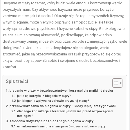
Bieganie w ciąży to temat, który budzi wiele emocji i kontrowersji wśród
przyszłych mam. Czy aktywność fizyczna może przynieść korzyści
zarówno matce, jak i dziecku? Okazuje się, że regularny wysiłek fizyczny,
w tym bieganie, może nie tylko poprawić samopoczucie, ale także
wpłynąć na zdrowie psychiczne i fizyczne kobiet w ciąży. Ginekologowie
zalecają umiarkowaną aktywność, podkreślając, że odpowiednio
dostosowany trening może skrócić czas porodu i zmniejszyć ryzyko wielu
dolegliwości. Jednak zanim zdecydujesz się na bieganie, warto
zrozumieć, jakie są przeciwwskazania oraz jak przygotować się do tej
aktywności, aby zapewnić sobie i swojemu dziecku bezpieczeństwo i
komfort.
Spis treści
bieganie w ciąży – bezpieczeństwo i korzyści dla matki i dziecka
jakie są korzyści z biegania w ciąży?
jak bieganie wpływa na zdrowie przyszłej mamy?
przeciwwskazania do biegania w ciąży – kiedy lepiej zrezygnować?
dlaczego konsultacja z lekarzem jest ważna przed rozpoczęciem
treningów?
zalecenia dotyczące bezpiecznego biegania w ciąży
umiarkowane treningi a intensywne ćwiczenia siłowe w ciąży