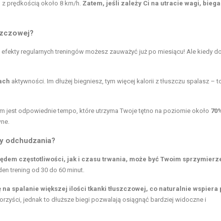
 z prędkością około 8 km/h.
Zatem, jeśli zależy Ci na utracie wagi, biega
uszczowej?
 efekty regularnych treningów możesz zauważyć już po miesiącu! Ale kiedy d
ach
aktywności. Im dłużej biegniesz, tym więcej kalorii z tłuszczu spalasz – t
zem jest odpowiednie tempo, które utrzyma Twoje tętno na poziomie około
70%
wne.
ty odchudzania?
ędem częstotliwości, jak i czasu trwania, może być Twoim sprzymier
den trening od 30 do 60 minut.
a spalanie większej ilości tkanki tłuszczowej, co naturalnie wspiera
rzyści, jednak to dłuższe biegi pozwalają osiągnąć bardziej widoczne i