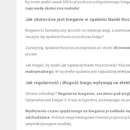
kg może spalić nawet 300 kcal podczas półgodzinnego biegu
naprawdę skuteczna metoda!
Jak skuteczne jest bieganie w spalaniu tkanki tł
Bieganie to fantastyczny sposób na redukcję wagi, a pierwsze
zaczyna się spalanie tłuszczu podczas biegu?
Zazwyczaj, spalanie tłuszczu przyspiesza po około
30 minut
proste!
Jak biegać, by spalić jak najwięcej tkanki tłuszczowej? Kluc
maksymalnego
. W tej strefie spalanie jest najbardziej efekty
Jak regularność i długość biegu wpływają na efek
Chcesz schudnąć?
Regularne bieganie, zarówno pod wzgl
Optymalnie jest biegać 3-4 razy w tygodniu, poświęcając na je
Wydłużenie czasu spędzonego na bieganiu przekłada się n
odchudzania.
Krótsze sesje treningowe również przynoszą ko
satysfakcjonujące rezultaty.