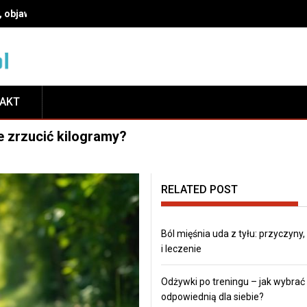
, objawy i leczenie
TAKT
e zrzucić kilogramy?
RELATED POST
Ból mięśnia uda z tyłu: przyczyny
i leczenie
Odżywki po treningu – jak wybrać
odpowiednią dla siebie?