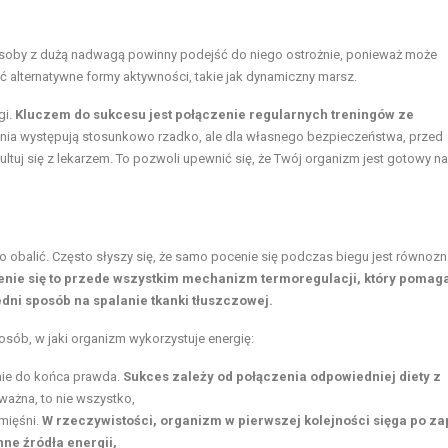
 Osoby z dużą nadwagą powinny podejść do niego ostrożnie, ponieważ może
 alternatywne formy aktywności, takie jak dynamiczny marsz.
gi.
Kluczem do sukcesu jest połączenie regularnych treningów ze
ia występują stosunkowo rzadko, ale dla własnego bezpieczeństwa, przed
uj się z lekarzem. To pozwoli upewnić się, że Twój organizm jest gotowy na 
o obalić. Często słyszy się, że samo pocenie się podczas biegu jest równoz
enie się to przede wszystkim mechanizm termoregulacji, który pomag
dni sposób na spalanie tkanki tłuszczowej.
osób, w jaki organizm wykorzystuje energię:
 nie do końca prawda.
Sukces zależy od połączenia odpowiedniej diety z
ażna, to nie wszystko,
mięśni.
W rzeczywistości, organizm w pierwszej kolejności sięga po z
nne źródła energii,