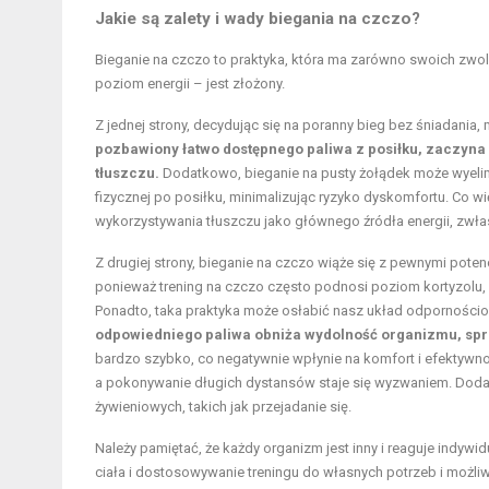
Jakie są zalety i wady biegania na czczo?
Bieganie na czczo to praktyka, która ma zarówno swoich zwole
poziom energii – jest złożony.
Z jednej strony, decydując się na poranny bieg bez śniadani
pozbawiony łatwo dostępnego paliwa z posiłku, zaczyna
tłuszczu.
Dodatkowo, bieganie na pusty żołądek może wyelim
fizycznej po posiłku, minimalizując ryzyko dyskomfortu. Co w
wykorzystywania tłuszczu jako głównego źródła energii, zwła
Z drugiej strony, bieganie na czczo wiąże się z pewnymi pot
ponieważ trening na czczo często podnosi poziom kortyzolu,
Ponadto, taka praktyka może osłabić nasz układ odpornościo
odpowiedniego paliwa obniża wydolność organizmu, spraw
bardzo szybko, co negatywnie wpłynie na komfort i
efektywno
a pokonywanie długich dystansów staje się wyzwaniem. Doda
żywieniowych, takich jak przejadanie się.
Należy pamiętać, że każdy organizm jest inny i reaguje indy
ciała i dostosowywanie treningu do własnych potrzeb i możliw