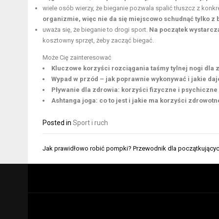
wiele osób wierzy, że bieganie pozwala spalić tłuszcz z konkre
organizmie, więc nie da się miejscowo schudnąć tylko z 
uważa się, że bieganie to drogi sport.
Na początek wystarczą 
kosztowny sprzęt, żeby zacząć biegać.
Może Cię zainteresować
Kluczowe korzyści rozciągania taśmy tylnej nogi dla 
Wypad w przód – jak poprawnie wykonywać i jakie daj
Pływanie dla zdrowia: korzyści fizyczne i psychiczne
Ashtanga joga: co to jest i jakie ma korzyści zdrowotn
Posted in
Sport i ruch
Nawigacja
Jak prawidłowo robić pompki? Przewodnik dla początkujący
wpisu