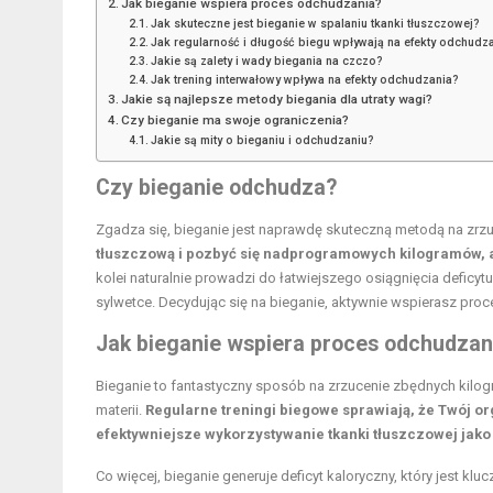
Jak bieganie wspiera proces odchudzania?
Jak skuteczne jest bieganie w spalaniu tkanki tłuszczowej?
Jak regularność i długość biegu wpływają na efekty odchudz
Jakie są zalety i wady biegania na czczo?
Jak trening interwałowy wpływa na efekty odchudzania?
Jakie są najlepsze metody biegania dla utraty wagi?
Czy bieganie ma swoje ograniczenia?
Jakie są mity o bieganiu i odchudzaniu?
Czy bieganie odchudza?
Zgadza się, bieganie jest naprawdę skuteczną metodą na zrz
tłuszczową i pozbyć się nadprogramowych kilogramów, 
kolei naturalnie prowadzi do łatwiejszego osiągnięcia deficytu
sylwetce. Decydując się na bieganie, aktywnie wspierasz pro
Jak bieganie wspiera proces odchudzan
Bieganie to fantastyczny sposób na zrzucenie zbędnych kilog
materii.
Regularne treningi biegowe sprawiają, że Twój or
efektywniejsze wykorzystywanie tkanki tłuszczowej jako
Co więcej, bieganie generuje deficyt kaloryczny, który jest k