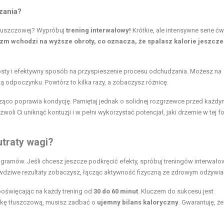
zania?
 tłuszczowej? Wypróbuj
trening interwałowy!
Krótkie, ale intensywne serie ć
izm wchodzi na wyższe obroty, co oznacza, że spalasz kalorie jeszcze
rosty i efektywny sposób na przyspieszenie procesu odchudzania. Możesz na
 odpoczynku. Powtórz to kilka razy, a zobaczysz różnicę.
ąco poprawia kondycję. Pamiętaj jednak o solidnej rozgrzewce przed każdy
li Ci uniknąć kontuzji i w pełni wykorzystać potencjał, jaki drzemie w tej f
utraty wagi?
ogramów. Jeśli chcesz jeszcze podkręcić efekty, spróbuj treningów interwał
rawdziwe rezultaty zobaczysz, łącząc aktywność fizyczną ze zdrowym odżywia
 poświęcając na każdy trening od
30 do 60 minut
. Kluczem do sukcesu jest
ankę tłuszczową, musisz zadbać o
ujemny bilans kaloryczny
. Gwarantuję, że