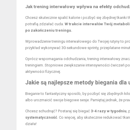
Jak trening interwałowy wpływa na efekty odchud
Chcesz skutecznie spalić kalorie i pozbyć się zbędnej tkanki
potrafią zdziałać cuda.
W trakcie interwałów Twój metabol
po zakończeniu treningu.
Wprowadzenie
treningu interwałowego
do Twojej rutyny to p
przykład wykonywać 30-sekundowe sprinty, przeplatane minutą
Oprócz wspomagania odchudzania, trening interwałowy znacz
treningiem. Stopniowe zwiększanie intensywności ćwiczeń pozwo
aktywności fizycznej.
Jakie są najlepsze metody biegania dla 
Bieganie to fantastyczny sposób, by pozbyć się zbędnych kil
albo urozmaicić swoje biegowe sesje. Pamiętaj jednak, że p
Chcesz schudnąć? Postaraj się biegać
3-4 razy w tygodniu
,
systematyczność
. Co więcej, aby skutecznie redukować tk
działa!