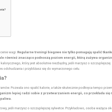
ania?
ucenie wagi.
Regularne treningi biegowe nie tylko pomagają spalić tkank
ale również znacząco podnoszą poziom energii, którą zużywa organiz
 kalorycznego, który jest absolutnie niezbędny, jeśli marzysz o szczuplejszej
ces odchudzania i przybliżasz się do wymarzonego celu.
ia?
ramów. Pozwala ono spalić kalorie, a także skutecznie podkręca tempo prze
ganizm lepiej radzi sobie z przetwarzaniem energii, co przekłada się 
 paliwa.
luczowy, jeśli marzysz o szczuplejszej sylwetce. Przykładowo, osoba ważąca ok