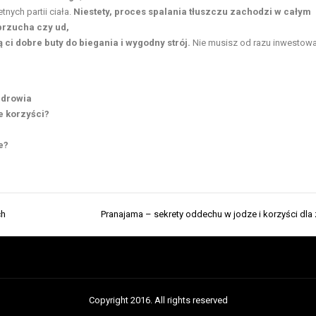
tnych partii ciała.
Niestety, proces spalania tłuszczu zachodzi w całym
brzucha czy ud,
ci dobre buty do biegania i wygodny strój.
Nie musisz od razu inwestow
zdrowia
e korzyści?
e?
ch
Pranajama – sekrety oddechu w jodze i korzyści dla
Copyright 2016. All rights reserved