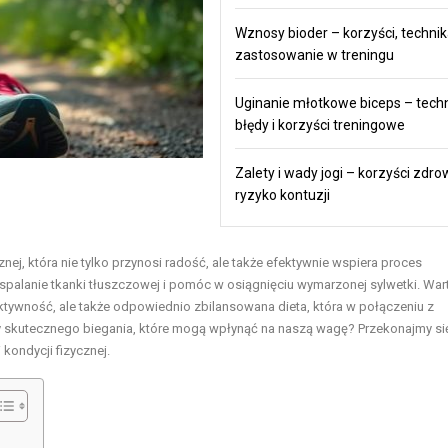
Wznosy bioder – korzyści, technik
zastosowanie w treningu
Uginanie młotkowe biceps – techn
błędy i korzyści treningowe
Zalety i wady jogi – korzyści zdro
ryzyko kontuzji
nej, która nie tylko przynosi radość, ale także efektywnie wspiera
proces
spalanie tkanki tłuszczowej
i pomóc w osiągnięciu wymarzonej sylwetki. War
aktywność, ale także odpowiednio zbilansowana dieta, która w połączeniu z
dy skutecznego biegania, które mogą wpłynąć na naszą wagę? Przekonajmy się
kondycji fizycznej.