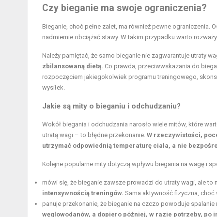
Czy bieganie ma swoje ograniczenia?
Bieganie, choć pełne zalet, ma również pewne ograniczenia.
nadmiernie obciążać stawy. W takim przypadku warto rozważyć
Należy pamiętać, że samo bieganie nie zagwarantuje utraty wa
zbilansowaną dietą.
Co prawda, przeciwwskazania do biegan
rozpoczęciem jakiegokolwiek programu treningowego, skonsult
wysiłek.
Jakie są mity o bieganiu i odchudzaniu?
Wokół biegania i odchudzania narosło wiele mitów, które wart
utratą wagi – to błędne przekonanie.
W rzeczywistości, poc
utrzymać odpowiednią temperaturę ciała, a nie bezpośre
Kolejne popularne mity dotyczą wpływu biegania na wagę i sp
mówi się, że bieganie zawsze prowadzi do utraty wagi, ale to
intensywnością treningów.
Sama aktywność fizyczna, choć w
panuje przekonanie, że bieganie na czczo powoduje spalanie 
węglowodanów, a dopiero później, w razie potrzeby, po i