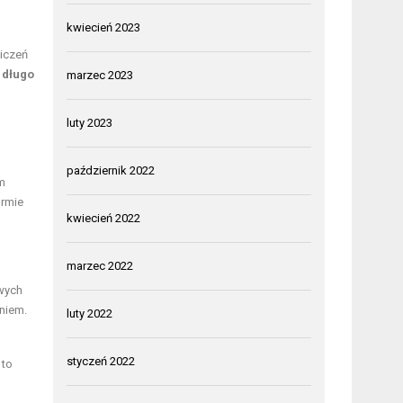
kwiecień 2023
wiczeń
 długo
marzec 2023
luty 2023
październik 2022
m
ormie
kwiecień 2022
marzec 2022
owych
niem.
luty 2022
styczeń 2022
 to