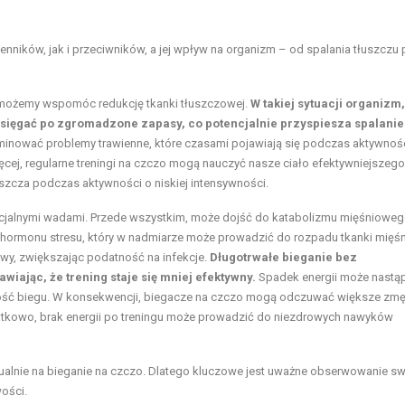
nników, jak i przeciwników, a jej wpływ na organizm – od spalania tłuszczu
a, możemy wspomóc redukcję tkanki tłuszczowej.
W takiej sytuacji organizm,
 sięgać po zgromadzone zapasy, co potencjalnie przyspiesza spalanie
inować problemy trawienne, które czasami pojawiają się podczas aktywnoś
ięcej, regularne treningi na czczo mogą nauczyć nasze ciało efektywniejszego
szcza podczas aktywności o niskiej intensywności.
encjalnymi wadami. Przede wszystkim, może dojść do katabolizmu mięśnioweg
 hormonu stresu, który w nadmiarze może prowadzić do rozpadu tkanki mięśn
wy, zwiększając podatność na infekcje.
Długotrwałe bieganie bez
iając, że trening staje się mniej efektywny.
Spadek energii może nastą
ść biegu
. W konsekwencji, biegacze na czczo mogą odczuwać większe zmę
tkowo, brak energii po treningu może prowadzić do niezdrowych nawyków
widualnie na bieganie na czczo. Dlatego kluczowe jest uważne obserwowanie s
ości.