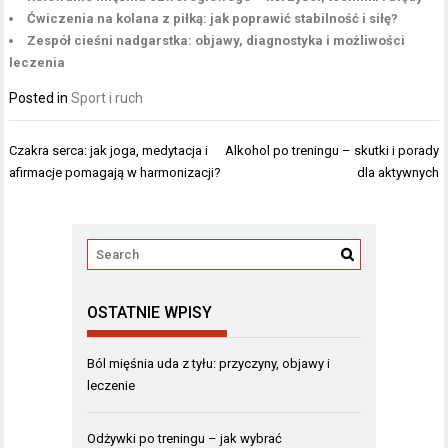
Ćwiczenia na kolana z piłką: jak poprawić stabilność i siłę?
Zespół cieśni nadgarstka: objawy, diagnostyka i możliwości
leczenia
Posted in
Sport i ruch
Nawigacja
Czakra serca: jak joga, medytacja i
Alkohol po treningu – skutki i porady
wpisu
afirmacje pomagają w harmonizacji?
dla aktywnych
OSTATNIE WPISY
Ból mięśnia uda z tyłu: przyczyny, objawy i
leczenie
Odżywki po treningu – jak wybrać