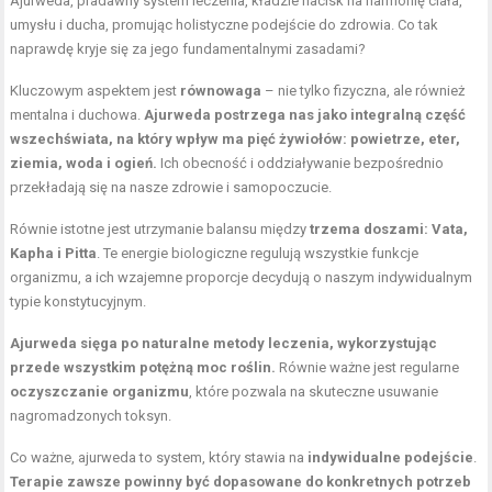
Ajurweda, pradawny system leczenia, kładzie nacisk na harmonię ciała,
umysłu i ducha, promując holistyczne podejście do zdrowia. Co tak
naprawdę kryje się za jego fundamentalnymi zasadami?
Kluczowym aspektem jest
równowaga
– nie tylko fizyczna, ale również
mentalna i duchowa.
Ajurweda postrzega nas jako integralną część
wszechświata, na który wpływ ma pięć żywiołów: powietrze, eter,
ziemia, woda i ogień.
Ich obecność i oddziaływanie bezpośrednio
przekładają się na nasze zdrowie i samopoczucie.
Równie istotne jest utrzymanie balansu między
trzema doszami: Vata,
Kapha i Pitta
. Te energie biologiczne regulują wszystkie funkcje
organizmu, a ich wzajemne proporcje decydują o naszym indywidualnym
typie konstytucyjnym.
Ajurweda sięga po naturalne metody leczenia, wykorzystując
przede wszystkim potężną moc roślin.
Równie ważne jest regularne
oczyszczanie organizmu
, które pozwala na skuteczne usuwanie
nagromadzonych toksyn.
Co ważne, ajurweda to system, który stawia na
indywidualne podejście
.
Terapie zawsze powinny być dopasowane do konkretnych potrzeb