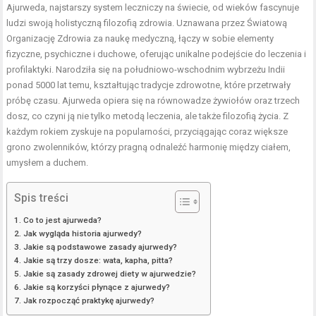
Ajurweda, najstarszy system leczniczy na świecie, od wieków fascynuje
ludzi swoją holistyczną filozofią zdrowia. Uznawana przez Światową
Organizację Zdrowia za naukę medyczną, łączy w sobie elementy
fizyczne, psychiczne i duchowe, oferując unikalne podejście do leczenia i
profilaktyki. Narodziła się na południowo-wschodnim wybrzeżu Indii
ponad 5000 lat temu, kształtując tradycje zdrowotne, które przetrwały
próbę czasu. Ajurweda opiera się na równowadze żywiołów oraz trzech
dosz, co czyni ją nie tylko metodą leczenia, ale także filozofią życia. Z
każdym rokiem zyskuje na popularności, przyciągając coraz większe
grono zwolenników, którzy pragną odnaleźć harmonię między ciałem,
umysłem a duchem.
Spis treści
Co to jest ajurweda?
Jak wygląda historia ajurwedy?
Jakie są podstawowe zasady ajurwedy?
Jakie są trzy dosze: wata, kapha, pitta?
Jakie są zasady zdrowej diety w ajurwedzie?
Jakie są korzyści płynące z ajurwedy?
Jak rozpocząć praktykę ajurwedy?