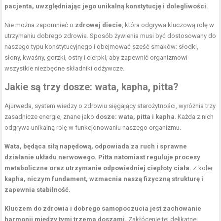
pacjenta, uwzględniając jego unikalną konstytucję i dolegliwości.
Nie można zapomnieć o
zdrowej diecie
, która odgrywa kluczową rolę w
utrzymaniu dobrego zdrowia. Sposób żywienia musi być dostosowany do
naszego typu konstytucyjnego i obejmować sześć smaków: słodki,
słony, kwaśny, gorzki, ostry i cierpki, aby zapewnić organizmowi
wszystkie niezbędne składniki odżywcze.
Jakie są trzy dosze: wata, kapha, pitta?
Ajurweda, system wiedzy o zdrowiu sięgający starożytności, wyróżnia trzy
zasadnicze energie, znane jako
dosze: wata, pitta i kapha
. Każda z nich
odgrywa unikalną rolę w funkcjonowaniu naszego organizmu.
Wata, będąca siłą napędową, odpowiada za ruch i sprawne
działanie układu nerwowego.
Pitta natomiast reguluje procesy
metaboliczne oraz utrzymanie odpowiedniej ciepłoty ciała.
Z kolei
kapha, niczym fundament, wzmacnia naszą fizyczną strukturę i
zapewnia stabilność.
Kluczem do zdrowia i dobrego samopoczucia jest zachowanie
harmonii między tymi trzema doszami.
Zakłócenie tej delikatnej