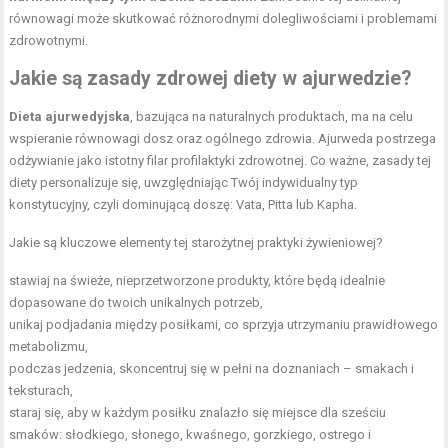
równowagi może skutkować różnorodnymi dolegliwościami i problemami
zdrowotnymi.
Jakie są zasady zdrowej diety w ajurwedzie?
Dieta ajurwedyjska
, bazująca na naturalnych produktach, ma na celu
wspieranie równowagi dosz oraz ogólnego zdrowia. Ajurweda postrzega
odżywianie jako istotny filar profilaktyki zdrowotnej. Co ważne, zasady tej
diety personalizuje się, uwzględniając Twój indywidualny typ
konstytucyjny, czyli dominującą doszę: Vata, Pitta lub Kapha.
Jakie są kluczowe elementy tej starożytnej praktyki żywieniowej?
stawiaj na świeże, nieprzetworzone produkty, które będą idealnie
dopasowane do twoich unikalnych potrzeb,
unikaj podjadania między posiłkami, co sprzyja utrzymaniu prawidłowego
metabolizmu,
podczas jedzenia, skoncentruj się w pełni na doznaniach – smakach i
teksturach,
staraj się, aby w każdym posiłku znalazło się miejsce dla sześciu
smaków: słodkiego, słonego, kwaśnego, gorzkiego, ostrego i