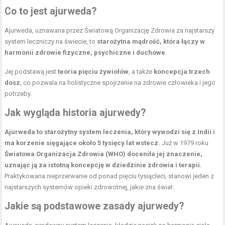
Co to jest ajurweda?
Ajurweda, uznawana przez Światową Organizację Zdrowia za najstarszy
system leczniczy na świecie, to
starożytna mądrość, która łączy w
harmonii zdrowie fizyczne, psychiczne i duchowe
.
Jej podstawą jest
teoria pięciu żywiołów
, a także
koncepcja trzech
dosz
, co pozwala na holistyczne spojrzenie na zdrowie człowieka i jego
potrzeby.
Jak wygląda historia ajurwedy?
Ajurweda to starożytny system leczenia, który wywodzi się z Indii i
ma korzenie sięgające około 5 tysięcy lat wstecz.
Już w 1979 roku
Światowa Organizacja Zdrowia (WHO) doceniła jej znaczenie,
uznając ją za istotną koncepcję w dziedzinie zdrowia i terapii.
Praktykowana nieprzerwanie od ponad pięciu tysiącleci, stanowi jeden z
najstarszych systemów opieki zdrowotnej, jakie zna świat.
Jakie są podstawowe zasady ajurwedy?