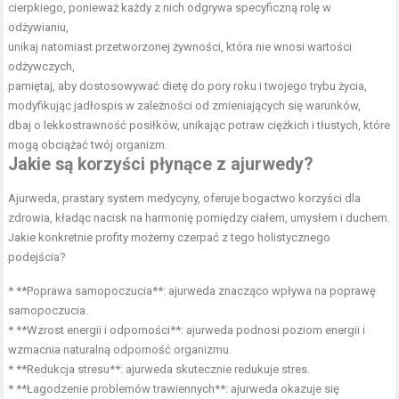
cierpkiego, ponieważ każdy z nich odgrywa specyficzną rolę w
odżywianiu,
unikaj natomiast przetworzonej żywności, która nie wnosi wartości
odżywczych,
pamiętaj, aby dostosowywać dietę do pory roku i twojego trybu życia,
modyfikując jadłospis w zależności od zmieniających się warunków,
dbaj o lekkostrawność posiłków, unikając potraw ciężkich i tłustych, które
mogą obciążać twój organizm.
Jakie są korzyści płynące z ajurwedy?
Ajurweda, prastary system medycyny, oferuje bogactwo korzyści dla
zdrowia, kładąc nacisk na harmonię pomiędzy ciałem, umysłem i duchem.
Jakie konkretnie profity możemy czerpać z tego holistycznego
podejścia?
* **Poprawa samopoczucia**: ajurweda znacząco wpływa na poprawę
samopoczucia.
* **Wzrost energii i odporności**: ajurweda podnosi
poziom energii
i
wzmacnia naturalną odporność organizmu.
* **Redukcja stresu**: ajurweda skutecznie redukuje stres.
* **Łagodzenie problemów trawiennych**: ajurweda okazuje się