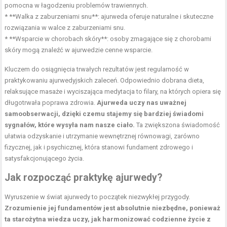
pomocna w łagodzeniu problemów trawiennych.
* **Walka z zaburzeniami snu**: ajurweda oferuje naturalne i skuteczne
rozwiązania w walce z zaburzeniami snu.
* **Wsparcie w chorobach skóry**: osoby zmagające się z chorobami
skóry mogą znaleźć w ajurwedzie cenne wsparcie.
Kluczem do osiągnięcia trwałych rezultatów jest regularność w
praktykowaniu ajurwedyjskich zaleceń. Odpowiednio dobrana dieta,
relaksujące masaże i wyciszająca medytacja to filary, na których opiera się
długotrwała poprawa zdrowia.
Ajurweda uczy nas uważnej
samoobserwacji, dzięki czemu stajemy się bardziej świadomi
sygnałów, które wysyła nam nasze ciało.
Ta zwiększona świadomość
ułatwia odzyskanie i utrzymanie wewnętrznej równowagi, zarówno
fizycznej, jak i psychicznej, która stanowi fundament zdrowego i
satysfakcjonującego życia.
Jak rozpocząć praktykę ajurwedy?
Wyruszenie w świat ajurwedy to początek niezwykłej przygody.
Zrozumienie jej fundamentów jest absolutnie niezbędne, ponieważ
ta starożytna wiedza uczy, jak harmonizować codzienne życie z